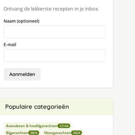
Ontvang de lekkerste recepten in je inbox.
Naam (optioneel)
E-mail
Aanmelden
Populaire categorieën
Avondeten & hoofdgerechten
12144
Bijgerechten
Vleesgerechten
3824
3024