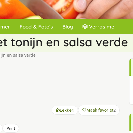
omer
Food & Foto’s
Blog
🎲 Verras me
t tonijn en salsa verde
ijn en salsa verde
Maak favoriet
2
👍
Lekker!
Print