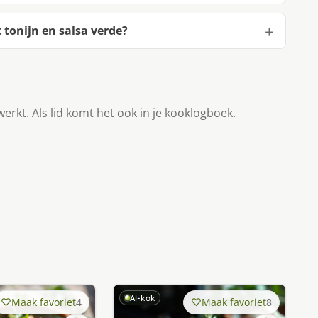
 tonijn en salsa verde?
werkt. Als lid komt het ook in je kooklogboek.
AI-kok
Maak favoriet
4
Maak favoriet
8