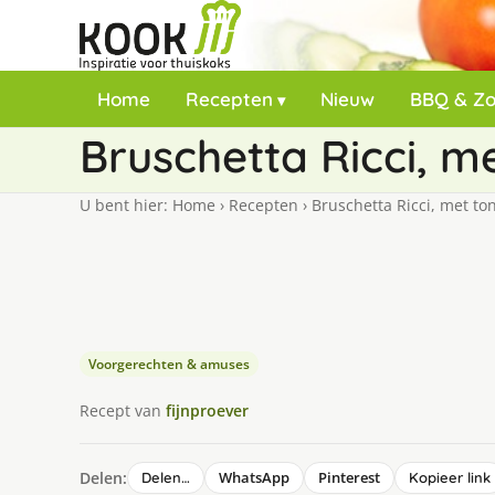
Home
Recepten
Nieuw
BBQ & Z
Bruschetta Ricci, me
U bent hier:
Home
›
Recepten
›
Bruschetta Ricci, met ton
Voorgerechten & amuses
Recept van
fijnproever
Delen:
WhatsApp
Pinterest
Delen…
Kopieer link