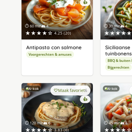
👍
⏱ 60 min
👥 4
⏱ 30 min
👥 4
★★★★☆
★★★★★
4.25 (20)
Antipasta con salmone
Siciliaanse
tuinbonens
Voorgerechten & amuses
BBQ & buiten
Bijgerechten
AI-kok
AI-kok
Maak favoriet
6
👍
⏱ 120 min
👥 6
⏱ 45 min
👥 4
★★★★☆
★★★★☆
3.83 (6)