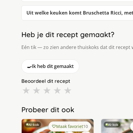
Uit welke keuken komt Bruschetta Ricci, met
Heb je dit recept gemaakt?
Eén tik — zo zien andere thuiskoks dat dit recept 
🍳
Ik heb dit gemaakt
Beoordeel dit recept
★
★
★
★
★
Probeer dit ook
AI-kok
AI-kok
Maak favoriet
10