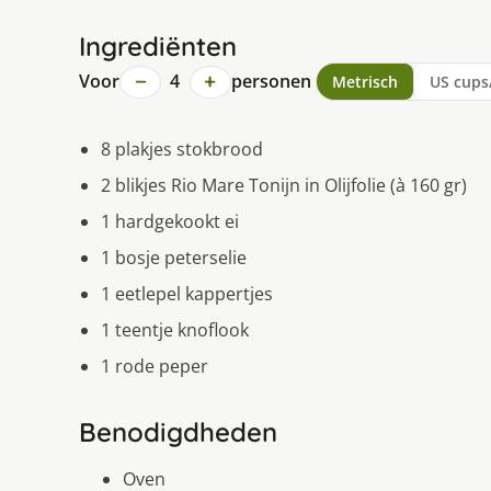
Ingrediënten
−
+
Voor
4
personen
Metrisch
US cups
8 plakjes stokbrood
2 blikjes Rio Mare Tonijn in Olijfolie (à 160 gr)
1 hardgekookt ei
1 bosje peterselie
1 eetlepel kappertjes
1 teentje knoflook
1 rode peper
Benodigdheden
Oven