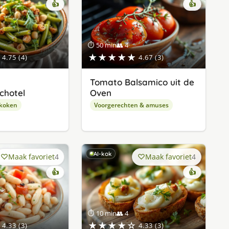
👍
👍
⏱ 50 min
👥 4
★★★★★
4.75 (4)
4.67 (3)
Tomato Balsamico uit de
chotel
Oven
 koken
Voorgerechten & amuses
AI-kok
Maak favoriet
4
Maak favoriet
4
👍
👍
⏱ 10 min
👥 4
★★★★☆
4.33 (3)
4.33 (3)