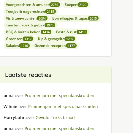
Voorgerechten & amuses
Soepen
2759
2120
Toetjes & nagerechten
2115
Vis & zeevruchten
Borrelhapjes & tapas
2094
2015
Taarten, koek & gebak
1975
BBQ & buiten koken
Pasta & rijst
1434
1419
Groenten
Kip & gevogelte
1312
1297
Salades
Gezonde recepten
1216
1177
Laatste reacties
anna
over
Pruimenjam met speculaaskruiden
Wilmie
over
Pruimenjam met speculaaskruiden
HarryLohr
over
Gevuld Turks brood
anna
over
Pruimenjam met speculaaskruiden