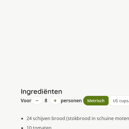
Ingrediënten
−
+
Voor
8
personen
Metrisch
US cups
24 schijven brood (stokbrood in schuine moten
10 tomaten