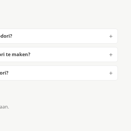
odori?
ori te maken?
ori?
taan.