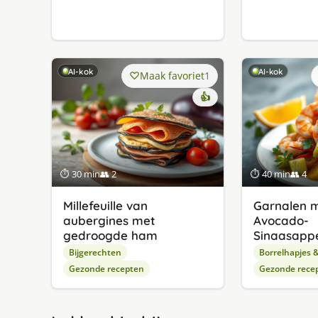
AI-kok
AI-kok
Maak favoriet
1
👍
⏱ 30 min
👥 2
⏱ 40 min
👥 4
Millefeuille van
Garnalen 
aubergines met
Avocado-
gedroogde ham
Sinaasapp
Bijgerechten
Borrelhapjes 
Gezonde recepten
Gezonde rece