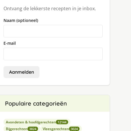
Ontvang de lekkerste recepten in je inbox.
Naam (optioneel)
E-mail
Aanmelden
Populaire categorieën
Avondeten & hoofdgerechten
12144
Bijgerechten
Vleesgerechten
3824
3024