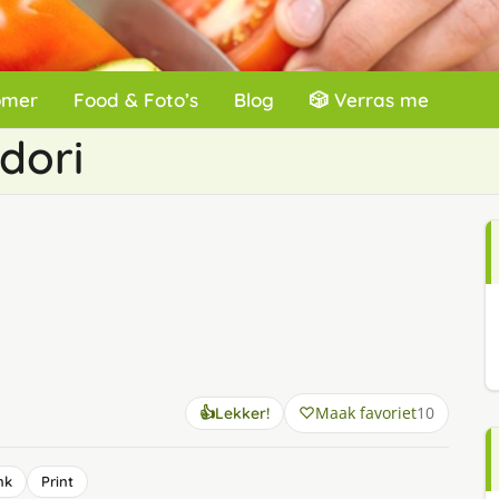
omer
Food & Foto’s
Blog
🎲 Verras me
dori
Maak favoriet
10
👍
Lekker!
nk
Print