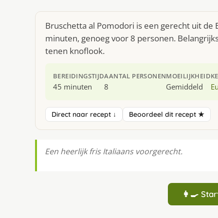
Bruschetta al Pomodori is een gerecht uit de
minuten, genoeg voor 8 personen. Belangrijks
tenen knoflook.
BEREIDINGSTIJD
AANTAL PERSONEN
MOEILIJKHEID
K
45 minuten
8
Gemiddeld
E
Direct naar recept ↓
Beoordeel dit recept ★
Een heerlijk fris Italiaans voorgerecht.
👩‍🍳 St