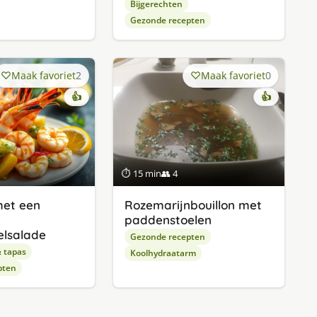
Bijgerechten
Gezonde recepten
Maak favoriet
2
Maak favoriet
0
👍
👍
⏱ 15 min
👥 4
met een
Rozemarijnbouillon met
paddenstoelen
elsalade
Gezonde recepten
& tapas
Koolhydraatarm
pten