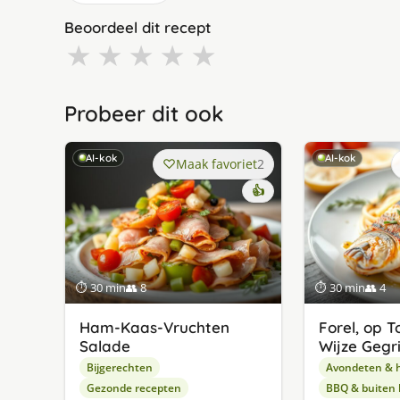
Beoordeel dit recept
★
★
★
★
★
Probeer dit ook
AI-kok
AI-kok
Maak favoriet
2
👍
⏱ 30 min
👥 8
⏱ 30 min
👥 4
Ham-Kaas-Vruchten
Forel, op 
Salade
Wijze Gegri
Bijgerechten
Avondeten & 
Gezonde recepten
BBQ & buiten