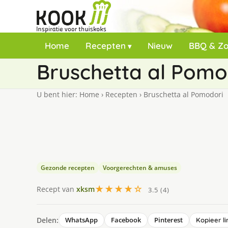
Home
Recepten
Nieuw
BBQ & Z
Bruschetta al Pomo
U bent hier:
Home
›
Recepten
›
Bruschetta al Pomodori
Gezonde recepten
Voorgerechten & amuses
★★★★☆
Recept van
xksm
3.5 (4)
Delen:
WhatsApp
Facebook
Pinterest
Kopieer li