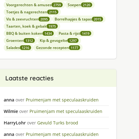
Voorgerechten & amuses
Soepen
2759
2120
Toetjes & nagerechten
2115
Vis & zeevruchten
Borrelhapjes & tapas
2095
2015
Taarten, koek & gebak
1975
BBQ & buiten koken
Pasta & rijst
1434
1419
Groenten
Kip & gevogelte
1312
1297
Salades
Gezonde recepten
1216
1177
Laatste reacties
anna
over
Pruimenjam met speculaaskruiden
Wilmie
over
Pruimenjam met speculaaskruiden
HarryLohr
over
Gevuld Turks brood
anna
over
Pruimenjam met speculaaskruiden