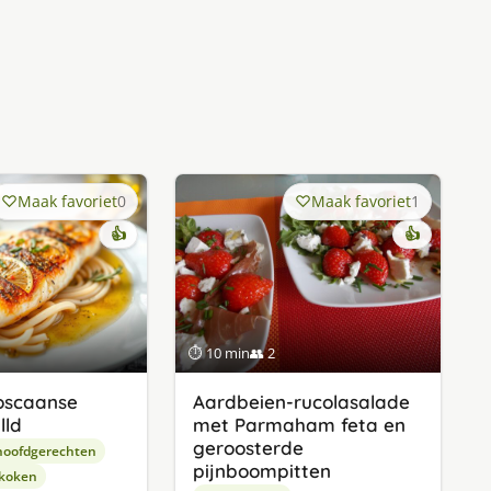
Maak favoriet
0
Maak favoriet
1
👍
👍
⏱ 10 min
👥 2
Toscaanse
Aardbeien-rucolasalade
lld
met Parmaham feta en
geroosterde
hoofdgerechten
pijnboompitten
 koken