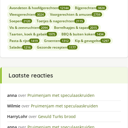
Avondeten & hoofdgerechten
Bijgerechten
12144
3824
Vleesgerechten
Voorgerechten & amuses
3024
2759
Soepen
Toetjes & nagerechten
2120
2115
Vis & zeevruchten
Borrelhapjes & tapas
2094
2015
Taarten, koek & gebak
BBQ & buiten koken
1975
1434
Pasta & rijst
Groenten
Kip & gevogelte
1419
1312
1297
Salades
Gezonde recepten
1216
1177
Laatste reacties
anna
over
Pruimenjam met speculaaskruiden
Wilmie
over
Pruimenjam met speculaaskruiden
HarryLohr
over
Gevuld Turks brood
anna
over
Pruimenjam met speculaaskruiden