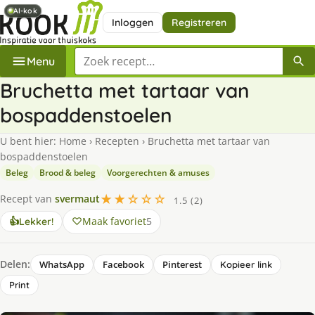
AI-kok
AI-kok
Inloggen
Registreren
Zoek een recept
Menu
Bruchetta met tartaar van
bospaddenstoelen
U bent hier:
Home
›
Recepten
›
Bruchetta met tartaar van
bospaddenstoelen
Beleg
Brood & beleg
Voorgerechten & amuses
★★☆☆☆
Recept van
svermaut
1.5 (2)
Maak favoriet
5
👍
Lekker!
Delen:
WhatsApp
Facebook
Pinterest
Kopieer link
Print