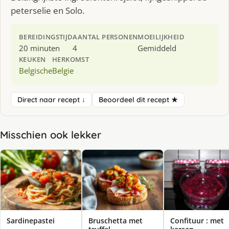
peterselie en Solo.
BEREIDINGSTIJD
AANTAL PERSONEN
MOEILIJKHEID
20 minuten
4
Gemiddeld
KEUKEN
HERKOMST
Belgische
Belgie
Direct naar recept ↓
Beoordeel dit recept ★
Misschien ook lekker
Sardinepastei
Bruschetta met
Confituur : met