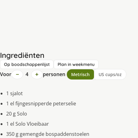
Ingrediënten
Op boodschappenlijst
Plan in weekmenu
−
+
Voor
4
personen
Metrisch
US cups/oz
1 sjalot
1 el fijngesnipperde peterselie
20 g Solo
1 el Solo Vloeibaar
350 g gemengde bospaddenstoelen