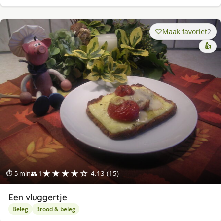
Maak favoriet
2
👍
★★★★☆
⏱ 5 min
👥 1
4.13 (15)
Een vluggertje
Beleg
Brood & beleg