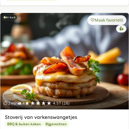
AI-kok
Maak favoriet
6
👍
★★★★★
⏱ 2 min
👥 4
4.57 (28)
Stoverij van varkenswangetjes
BBQ & buiten koken
Bijgerechten