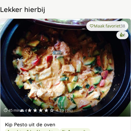
Lekker hierbij
Maak favoriet
38
ke
👍
1
lek
ge
★★★★☆
⏱ 45 min
👥 4
4.39 (96)
Kip Pesto uit de oven