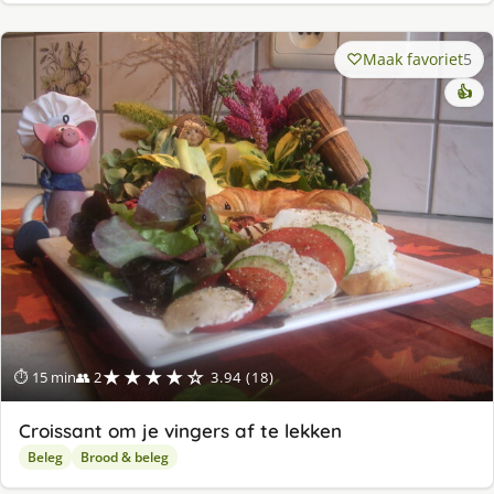
Maak favoriet
5
👍
★★★★☆
⏱ 15 min
👥 2
3.94 (18)
Croissant om je vingers af te lekken
Beleg
Brood & beleg