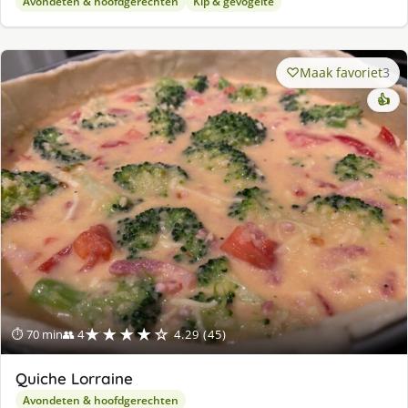
Avondeten & hoofdgerechten
Kip & gevogelte
Maak favoriet
3
👍
★★★★☆
⏱ 70 min
👥 4
4.29 (45)
Quiche Lorraine
Avondeten & hoofdgerechten