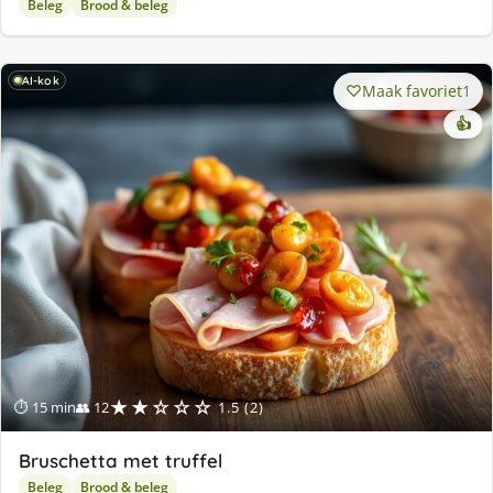
Beleg
Brood & beleg
AI-kok
Maak favoriet
1
👍
★★☆☆☆
⏱ 15 min
👥 12
1.5 (2)
Bruschetta met truffel
Beleg
Brood & beleg