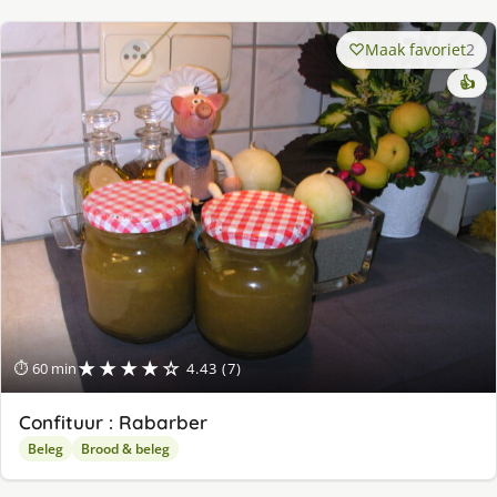
Maak favoriet
2
👍
★★★★☆
⏱ 60 min
4.43 (7)
Confituur : Rabarber
Beleg
Brood & beleg