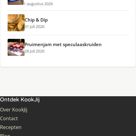
1 augustus 2026
Chip & Dip
31 juli 2026
Pruimenjam met speculaaskruiden
28 juli 2026
Ontdek KookJij
Over KookJij
Contact
Recepten