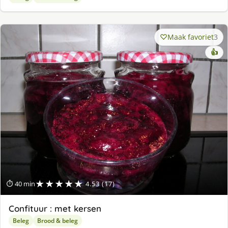
Maak favoriet
3
👍
★★★★★
⏱ 40 min
4.53 (17)
Confituur : met kersen
Beleg
Brood & beleg