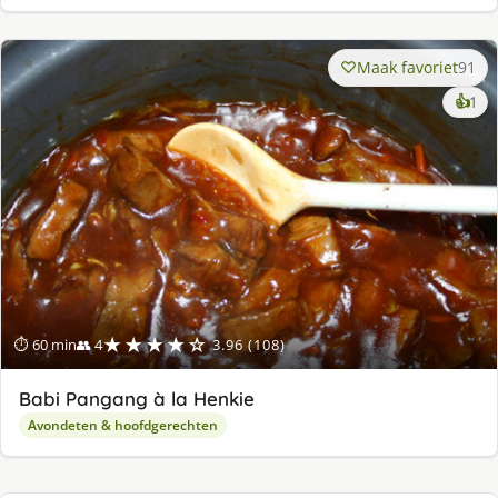
Maak favoriet
91
ke
👍
1
lek
ge
★★★★☆
⏱ 60 min
👥 4
3.96 (108)
Babi Pangang à la Henkie
Avondeten & hoofdgerechten