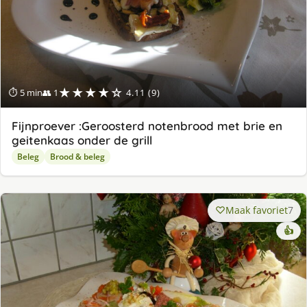
★★★★☆
⏱ 5 min
👥 1
4.11 (9)
Fijnproever :Geroosterd notenbrood met brie en
geitenkaas onder de grill
Beleg
Brood & beleg
Maak favoriet
7
👍