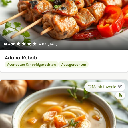
★★★★★
👥 4
4.67 (141)
Adana Kebab
Avondeten & hoofdgerechten
Vleesgerechten
Maak favoriet
85
👍