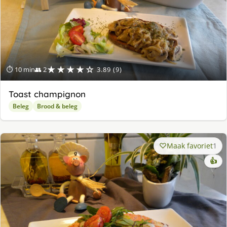
★★★★☆
⏱ 10 min
👥 2
3.89 (9)
Toast champignon
Beleg
Brood & beleg
Maak favoriet
1
👍