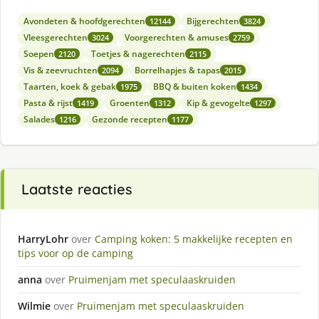
Avondeten & hoofdgerechten
Bijgerechten
12144
3824
Vleesgerechten
Voorgerechten & amuses
3024
2759
Soepen
Toetjes & nagerechten
2120
2115
Vis & zeevruchten
Borrelhapjes & tapas
2094
2015
Taarten, koek & gebak
BBQ & buiten koken
1975
1434
Pasta & rijst
Groenten
Kip & gevogelte
1419
1312
1297
Salades
Gezonde recepten
1216
1177
Laatste reacties
HarryLohr
over
Camping koken: 5 makkelijke recepten en
tips voor op de camping
anna
over
Pruimenjam met speculaaskruiden
Wilmie
over
Pruimenjam met speculaaskruiden