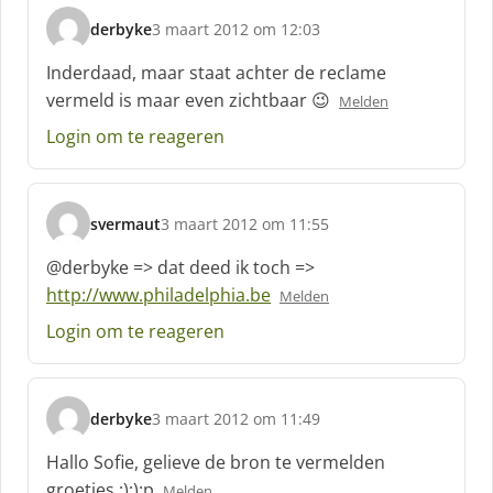
:
derbyke
3 maart 2012 om 12:03
s
c
Inderdaad, maar staat achter de reclame
h
vermeld is maar even zichtbaar 😉
Melden
r
e
Login om te reageren
e
f
:
svermaut
3 maart 2012 om 11:55
s
c
@derbyke => dat deed ik toch =>
h
http://www.philadelphia.be
Melden
r
e
Login om te reageren
e
f
:
derbyke
3 maart 2012 om 11:49
s
c
Hallo Sofie, gelieve de bron te vermelden
h
groetjes :);):p
Melden