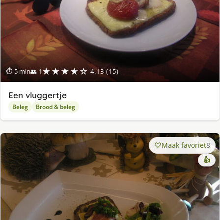
★★★★☆
⏱ 5 min
👥 1
4.13 (15)
Een vluggertje
Beleg
Brood & beleg
Maak favoriet
8
👍