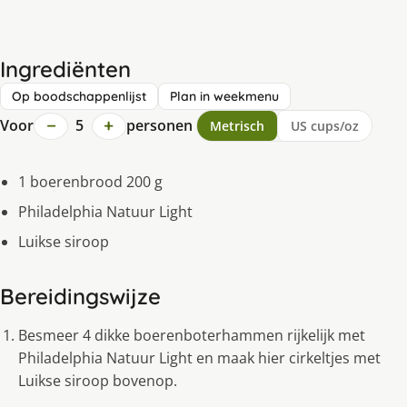
Ingrediënten
Op boodschappenlijst
Plan in weekmenu
−
+
Voor
5
personen
Metrisch
US cups/oz
1 boerenbrood 200 g
Philadelphia Natuur Light
Luikse siroop
Bereidingswijze
Besmeer 4 dikke boerenboterhammen rijkelijk met
Philadelphia Natuur Light en maak hier cirkeltjes met
Luikse siroop bovenop.