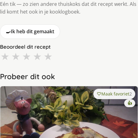
Eén tik — zo zien andere thuiskoks dat dit recept werkt. Als
lid komt het ook in je kooklogboek.
🍳
Ik heb dit gemaakt
Beoordeel dit recept
★
★
★
★
★
Probeer dit ook
Maak favoriet
2
👍