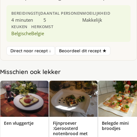
BEREIDINGSTIJD
AANTAL PERSONEN
MOEILIJKHEID
4 minuten
5
Makkelijk
KEUKEN
HERKOMST
Belgische
Belgie
Direct naar recept ↓
Beoordeel dit recept ★
Misschien ook lekker
Een vluggertje
Fijnproever
Belegde mini
:Geroosterd
broodjes
notenbrood met