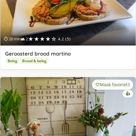
★★★★☆
⏱ 20 min
👥 2
4.2 (5)
Geroosterd brood martino
Beleg
Brood & beleg
Maak favoriet
3
👍