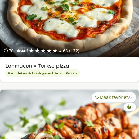
★★★★★
⏱ 70 min
👥 1
4.63 (172)
Lahmacun = Turkse pizza
Avondeten & hoofdgerechten
Pizza's
Maak favoriet
28
ke
👍
1
lek
ge