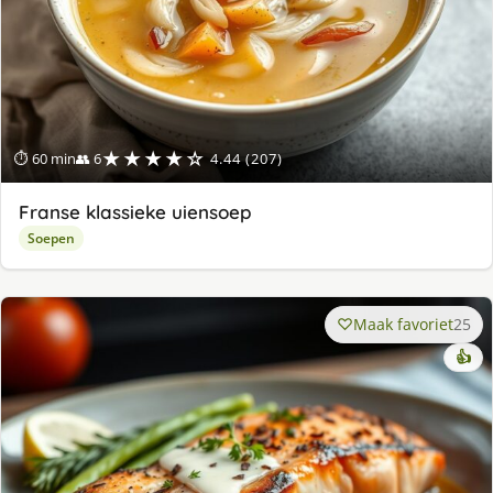
★★★★☆
⏱ 60 min
👥 6
4.44 (207)
Franse klassieke uiensoep
Soepen
Maak favoriet
25
👍