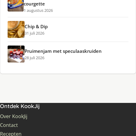
courgette
1 augustus 2026
Chip & Dip
31 juli 2026
Pruimenjam met speculaaskruiden
28 juli 2026
Ontdek KookJij
Over KookJij
Contact
Recepten