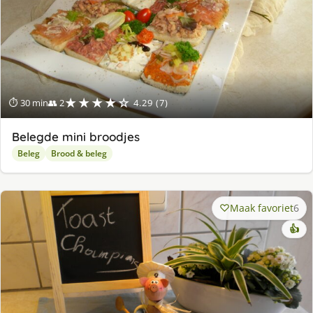
★★★★☆
⏱ 30 min
👥 2
4.29 (7)
Belegde mini broodjes
Beleg
Brood & beleg
Maak favoriet
6
👍