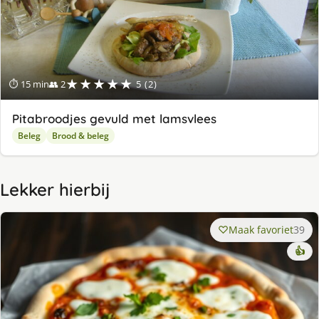
★★★★★
⏱ 15 min
👥 2
5 (2)
Pitabroodjes gevuld met lamsvlees
Beleg
Brood & beleg
Lekker hierbij
Maak favoriet
39
👍