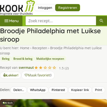
Inloggen
Registreren
Zoek een recept
Menu
Broodje Philadelphia met Luikse
siroop
U bent hier:
Home
›
Recepten
›
Broodje Philadelphia met Luikse
siroop
Beleg
Brood & beleg
Makkelijke recepten
★★☆☆☆
Recept van
svermaut
1.5 (2)
Maak favoriet
0
👍
Lekker!
Delen:
WhatsApp
Pinterest
Delen…
Kopieer link
Print
AI-kok