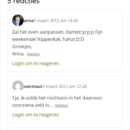
5 reacties
anna
3 maart 2012 om 14:43
s
c
Zal het even aanpassen, dames!:p:p:p Fijn
h
weekeinde! Kippenkak, haha!:D:D
r
Groetjes,
e
Anna.
e
Melden
f
Login om te reageren
:
svermaut
3 maart 2012 om 12:28
s
c
Tja, ik vulde het nochtans in het daarvoor
h
voorziene veld in…
Melden
r
e
Login om te reageren
e
f