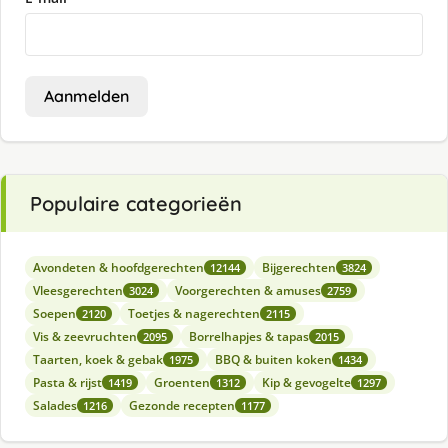
Aanmelden
Populaire categorieën
Avondeten & hoofdgerechten
Bijgerechten
12144
3824
Vleesgerechten
Voorgerechten & amuses
3024
2759
Soepen
Toetjes & nagerechten
2120
2115
Vis & zeevruchten
Borrelhapjes & tapas
2095
2015
Taarten, koek & gebak
BBQ & buiten koken
1975
1434
Pasta & rijst
Groenten
Kip & gevogelte
1419
1312
1297
Salades
Gezonde recepten
1216
1177