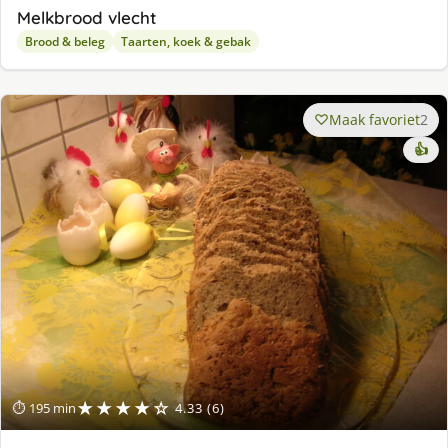
Melkbrood vlecht
Brood & beleg
Taarten, koek & gebak
Maak favoriet
2
👍
★★★★☆
⏱ 195 min
4.33 (6)