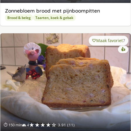
Zonnebloem brood met pijnboompitten
Brood & beleg
Taarten, koek & gebak
Maak favoriet
7
👍
★★★★☆
⏱ 150 min
👥 4
3.91 (11)