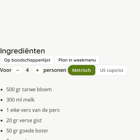
Ingrediënten
Op boodschappenlijst
Plan in weekmenu
−
+
Voor
4
personen
Metrisch
US cups/oz
500 gr tarwe bloem
300 ml melk
1 eike vers van de pers
20 gr verse gist
50 gr goede boter