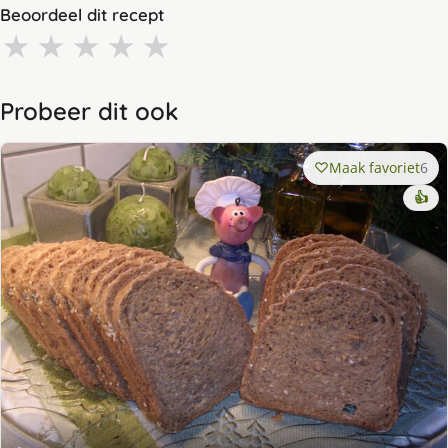
Beoordeel dit recept
★
★
★
★
★
Probeer dit ook
Maak favoriet
6
👍