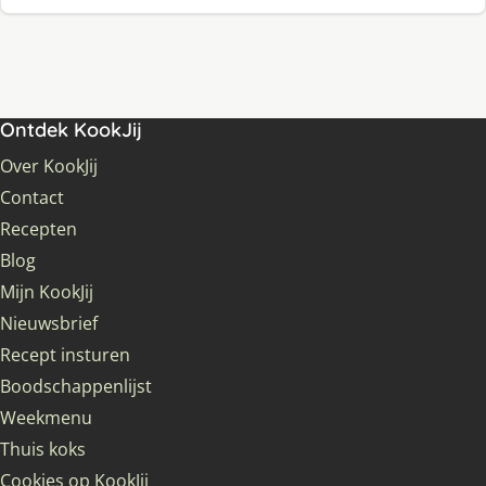
Ontdek KookJij
Over KookJij
Contact
Recepten
Blog
Mijn KookJij
Nieuwsbrief
Recept insturen
Boodschappenlijst
Weekmenu
Thuis koks
Cookies op KookJij