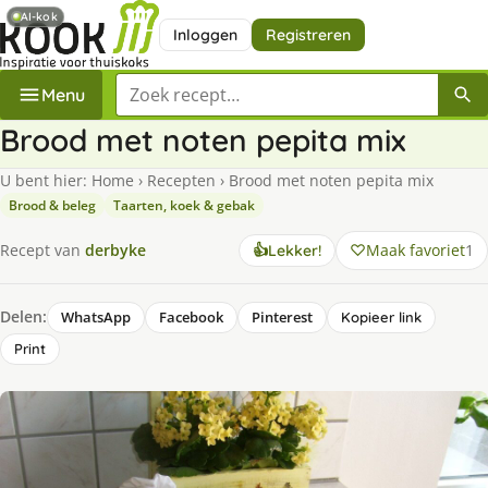
AI-kok
Inloggen
Registreren
Zoek een recept
Menu
Brood met noten pepita mix
U bent hier:
Home
›
Recepten
›
Brood met noten pepita mix
Brood & beleg
Taarten, koek & gebak
Maak favoriet
1
Recept van
derbyke
👍
Lekker!
Delen:
WhatsApp
Facebook
Pinterest
Kopieer link
Print