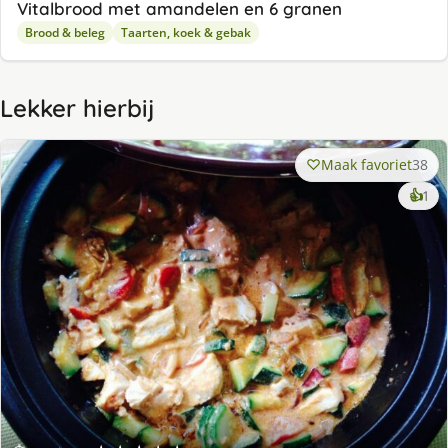
Vitalbrood met amandelen en 6 granen
Brood & beleg
Taarten, koek & gebak
Lekker hierbij
Maak favoriet
38
ke
👍
1
lek
ge