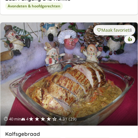
Avondeten & hoofdgerechten
Maak favoriet
8
👍
★★★★☆
⏱ 40 min
👥 4
4.31 (29)
Kalfsgebraad