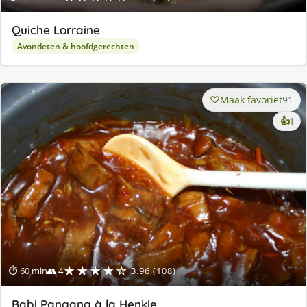
Quiche Lorraine
Avondeten & hoofdgerechten
Maak favoriet
91
ke
👍
1
lek
ge
★★★★☆
⏱ 60 min
👥 4
3.96 (108)
Babi Pangang à la Henkie