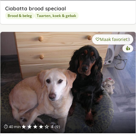
Ciabatta brood speciaal
Brood & beleg
Taarten, koek & gebak
Maak favoriet
3
👍
★★★★☆
⏱ 40 min
4 (9)