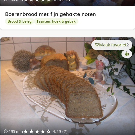
Boerenbrood met fijn gehakte noten
Brood & beleg
Taarten, koek & gebak
Maak favoriet
2
👍
★★★★☆
⏱ 195 min
4.29 (7)