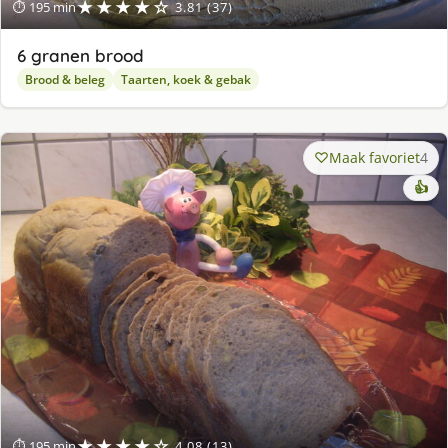
★★★★☆
⏱ 195 min
3.81 (37)
6 granen brood
Brood & beleg
Taarten, koek & gebak
Maak favoriet
4
👍
★★★★☆
⏱ 195 min
4.08 (13)