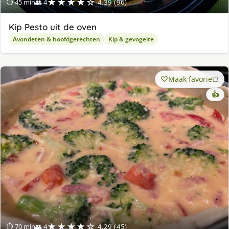
★★★★☆
⏱ 45 min
👥 4
4.39 (96)
Kip Pesto uit de oven
Avondeten & hoofdgerechten
Kip & gevogelte
Maak favoriet
3
👍
★★★★☆
⏱ 70 min
👥 4
4.29 (45)