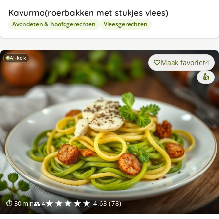
Kavurma(roerbakken met stukjes vlees)
Avondeten & hoofdgerechten
Vleesgerechten
AI-kok
Maak favoriet
4
👍
★★★★★
⏱ 30 min
👥 4
4.63 (78)