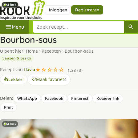
AI-kok
AI-kok
AI-kok
AI-kok
AI-kok
AI-kok
AI-kok
AI-kok
Inloggen
Registreren
Zoek een recept
Menu
Bourbon-saus
U bent hier:
Home
›
Recepten
›
Bourbon-saus
Sauzen & basics
★☆☆☆☆
Recept van
flavia
1.33 (3)
Maak favoriet
4
👍
Lekker!
Delen:
WhatsApp
Facebook
Pinterest
Kopieer link
Print
AI-kok