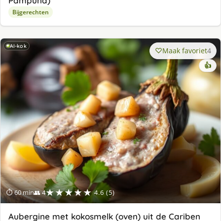
Pampuna)
Bijgerechten
AI-kok
Maak favoriet
4
👍
★★★★★
⏱ 60 min
👥 4
4.6 (5)
Aubergine met kokosmelk (oven) uit de Cariben