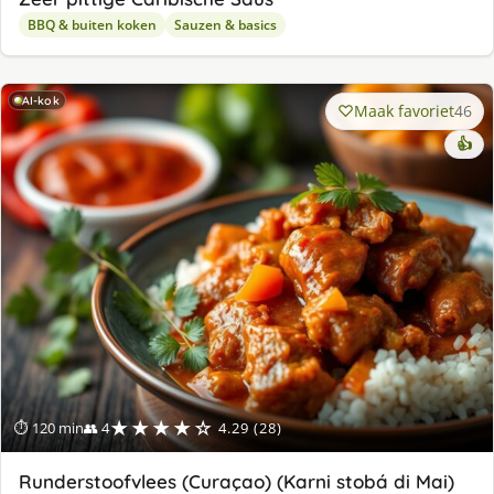
BBQ & buiten koken
Sauzen & basics
AI-kok
Maak favoriet
46
👍
★★★★☆
⏱ 120 min
👥 4
4.29 (28)
Runderstoofvlees (Curaçao) (Karni stobá di Mai)