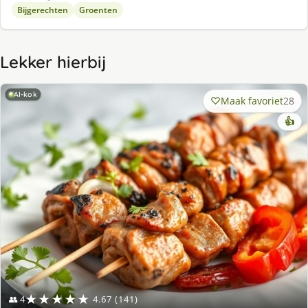
Bijgerechten
Groenten
Lekker hierbij
AI-kok
Maak favoriet
28
👍
★★★★★
👥 4
4.67 (141)