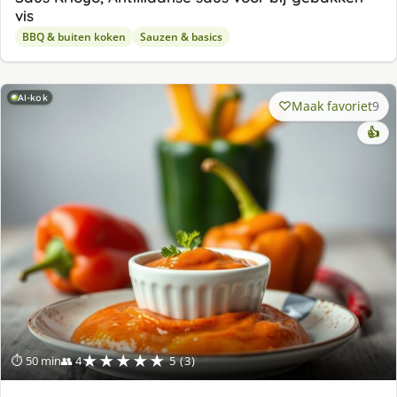
vis
BBQ & buiten koken
Sauzen & basics
AI-kok
Maak favoriet
9
👍
★★★★★
⏱ 50 min
👥 4
5 (3)