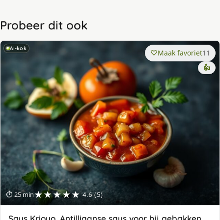
Probeer dit ook
AI-kok
Maak favoriet
11
👍
★★★★★
⏱ 25 min
4.6 (5)
Saus Krioyo, Antilliaanse saus voor bij gebakken