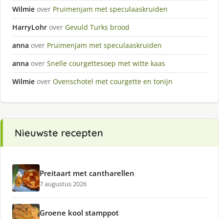
Wilmie
over
Pruimenjam met speculaaskruiden
HarryLohr
over
Gevuld Turks brood
anna
over
Pruimenjam met speculaaskruiden
anna
over
Snelle courgettesoep met witte kaas
Wilmie
over
Ovenschotel met courgette en tonijn
Nieuwste recepten
Preitaart met cantharellen
7 augustus 2026
Groene kool stamppot