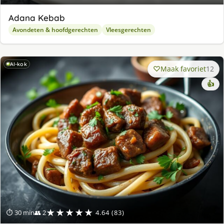
Adana Kebab
Avondeten & hoofdgerechten
Vleesgerechten
AI-kok
Maak favoriet
12
👍
★★★★★
⏱ 30 min
👥 2
4.64 (83)