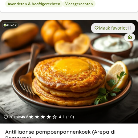
Avondeten & hoofdgerechten
Vleesgerechten
AI-kok
Maak favoriet
11
👍
★★★★☆
⏱ 20 min
👥 6
4.1 (10)
Antilliaanse pompoenpannenkoek (Arepa di