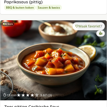
Paprikasaus (pittig)
BBQ & buiten koken
Sauzen & basics
AI-kok
Maak favoriet
7
👍
★★★★☆
⏱ 15 min
3.67 (3)
Zeer pittige Caribische Saus