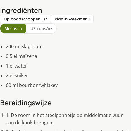
Ingrediënten
Op boodschappenlijst
Plan in weekmenu
Metrisch
US cups/oz
240 ml slagroom
0,5 el maïzena
1 el water
2 el suiker
60 ml bourbon/whiskey
Bereidingswijze
1. De room in het steelpannetje op middelmatig vuur
aan de kook brengen.