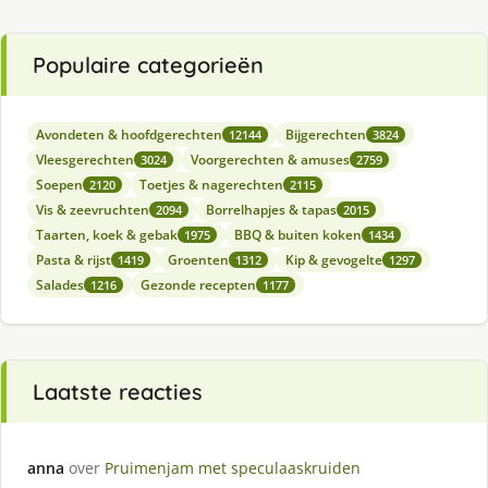
Populaire categorieën
Avondeten & hoofdgerechten
Bijgerechten
12144
3824
Vleesgerechten
Voorgerechten & amuses
3024
2759
Soepen
Toetjes & nagerechten
2120
2115
Vis & zeevruchten
Borrelhapjes & tapas
2094
2015
Taarten, koek & gebak
BBQ & buiten koken
1975
1434
Pasta & rijst
Groenten
Kip & gevogelte
1419
1312
1297
Salades
Gezonde recepten
1216
1177
Laatste reacties
anna
over
Pruimenjam met speculaaskruiden