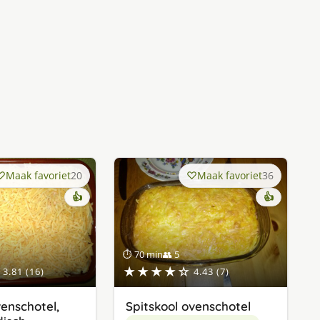
Maak favoriet
20
Maak favoriet
36
👍
👍
⏱ 70 min
👥 5
★★★★☆
3.81 (16)
4.43 (7)
enschotel,
Spitskool ovenschotel