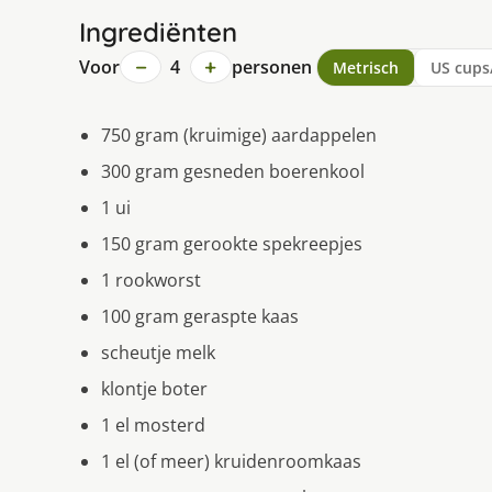
Ingrediënten
−
+
Voor
4
personen
Metrisch
US cups
750 gram (kruimige) aardappelen
300 gram gesneden boerenkool
1 ui
150 gram gerookte spekreepjes
1 rookworst
100 gram geraspte kaas
scheutje melk
klontje boter
1 el mosterd
1 el (of meer) kruidenroomkaas