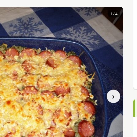
1
/ 4
›