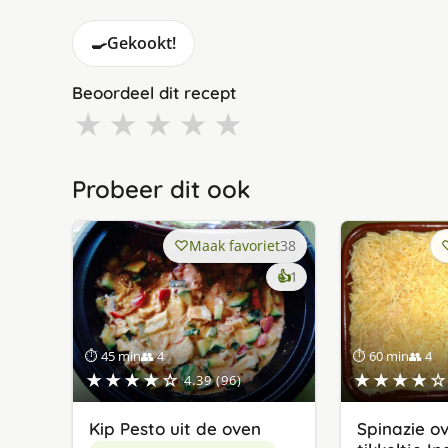
🍳
Gekookt!
Beoordeel dit recept
★
★
★
★
★
Probeer dit ook
Maak favoriet
38
keer
👍
1
lekker
gevonden
⏱ 45 min
👥 4
⏱ 60 min
👥 4
★★★★☆
★★★★☆
4.39 (96)
Kip Pesto uit de oven
Spinazie ov