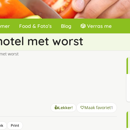
omer
Food & Foto’s
Blog
🎲 Verras me
otel met worst
met worst
Maak favoriet
1
👍
Lekker!
nk
Print