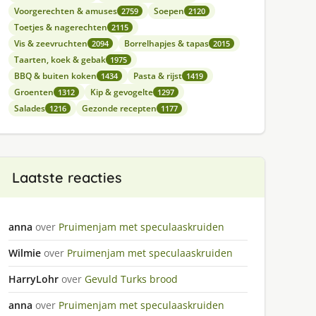
Voorgerechten & amuses
Soepen
2759
2120
Toetjes & nagerechten
2115
Vis & zeevruchten
Borrelhapjes & tapas
2094
2015
Taarten, koek & gebak
1975
BBQ & buiten koken
Pasta & rijst
1434
1419
Groenten
Kip & gevogelte
1312
1297
Salades
Gezonde recepten
1216
1177
Laatste reacties
anna
over
Pruimenjam met speculaaskruiden
Wilmie
over
Pruimenjam met speculaaskruiden
HarryLohr
over
Gevuld Turks brood
anna
over
Pruimenjam met speculaaskruiden