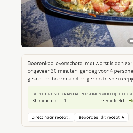
Boerenkool ovenschotel met worst is een gere
ongeveer 30 minuten, genoeg voor 4 personen
gesneden boerenkool en gerookte spekreepj
BEREIDINGSTIJD
AANTAL PERSONEN
MOEILIJKHEID
K
30 minuten
4
Gemiddeld
H
Direct naar recept ↓
Beoordeel dit recept ★