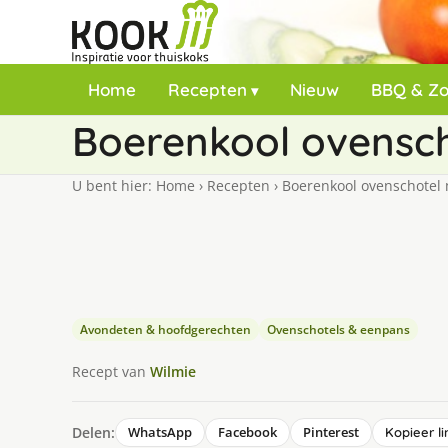
Home
Recepten
Nieuw
BBQ & Z
Boerenkool ovensch
U bent hier:
Home
›
Recepten
›
Boerenkool ovenschotel 
Avondeten & hoofdgerechten
Ovenschotels & eenpans
Recept van
Wilmie
Delen:
WhatsApp
Facebook
Pinterest
Kopieer li