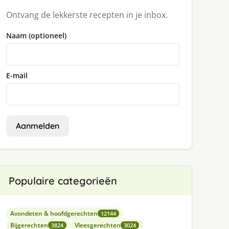
Ontvang de lekkerste recepten in je inbox.
Naam (optioneel)
E-mail
Aanmelden
Populaire categorieën
Avondeten & hoofdgerechten
12144
Bijgerechten
Vleesgerechten
3824
3024