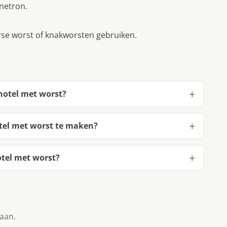
netron.
erse worst of knakworsten gebruiken.
hotel met worst?
tel met worst te maken?
tel met worst?
taan.