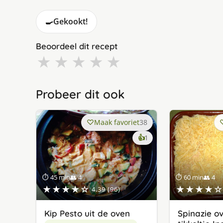
🍳
Gekookt!
Beoordeel dit recept
★
★
★
★
★
Probeer dit ook
Maak favoriet
38
keer
👍
1
lekker
gevonden
⏱ 45 min
👥 4
⏱ 60 min
👥 4
★★★★☆
★★★★☆
4.39 (96)
Kip Pesto uit de oven
Spinazie ov