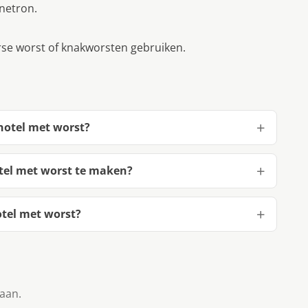
netron.
erse worst of knakworsten gebruiken.
hotel met worst?
tel met worst te maken?
tel met worst?
taan.