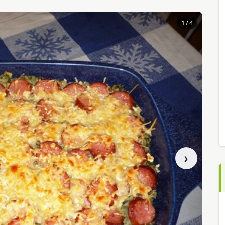
1
/ 4
›