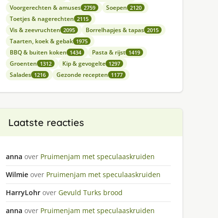
Voorgerechten & amuses
Soepen
2759
2120
Toetjes & nagerechten
2115
Vis & zeevruchten
Borrelhapjes & tapas
2095
2015
Taarten, koek & gebak
1975
BBQ & buiten koken
Pasta & rijst
1434
1419
Groenten
Kip & gevogelte
1312
1297
Salades
Gezonde recepten
1216
1177
Laatste reacties
anna
over
Pruimenjam met speculaaskruiden
Wilmie
over
Pruimenjam met speculaaskruiden
HarryLohr
over
Gevuld Turks brood
anna
over
Pruimenjam met speculaaskruiden