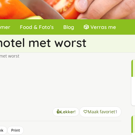
omer
Food & Foto’s
Blog
🎲 Verras me
otel met worst
met worst
Maak favoriet
1
👍
Lekker!
nk
Print