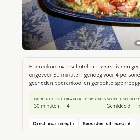
Boerenkool ovenschotel met worst is een gere
ongeveer 30 minuten, genoeg voor 4 personen
gesneden boerenkool en gerookte spekreepj
BEREIDINGSTIJD
AANTAL PERSONEN
MOEILIJKHEID
K
30 minuten
4
Gemiddeld
H
Direct naar recept ↓
Beoordeel dit recept ★