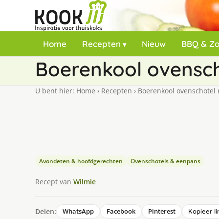
Home
Recepten
Nieuw
BBQ & Z
Boerenkool ovensch
U bent hier:
Home
›
Recepten
›
Boerenkool ovenschotel 
Avondeten & hoofdgerechten
Ovenschotels & eenpans
Recept van
Wilmie
Delen:
WhatsApp
Facebook
Pinterest
Kopieer li