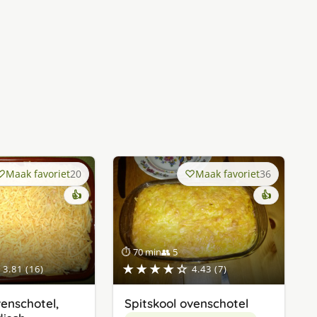
Maak favoriet
20
Maak favoriet
36
👍
👍
⏱ 70 min
👥 5
★★★★☆
3.81 (16)
4.43 (7)
enschotel,
Spitskool ovenschotel