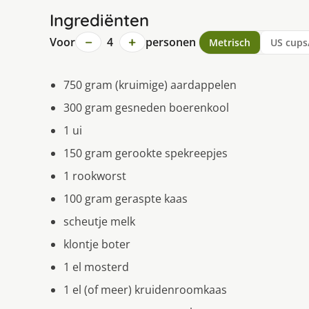
Ingrediënten
−
+
Voor
4
personen
Metrisch
US cups
750 gram (kruimige) aardappelen
300 gram gesneden boerenkool
1 ui
150 gram gerookte spekreepjes
1 rookworst
100 gram geraspte kaas
scheutje melk
klontje boter
1 el mosterd
1 el (of meer) kruidenroomkaas