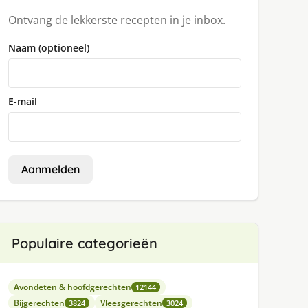
Ontvang de lekkerste recepten in je inbox.
Naam (optioneel)
E-mail
Aanmelden
Populaire categorieën
Avondeten & hoofdgerechten
12144
Bijgerechten
Vleesgerechten
3824
3024