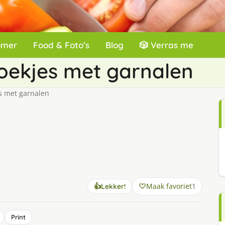
omer
Food & Foto’s
Blog
🎲 Verras me
ekjes met garnalen
 met garnalen
Maak favoriet
1
👍
Lekker!
Print