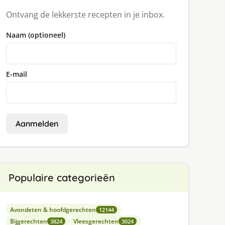
Ontvang de lekkerste recepten in je inbox.
Naam (optioneel)
E-mail
Aanmelden
Populaire categorieën
Avondeten & hoofdgerechten
12144
Bijgerechten
Vleesgerechten
3824
3024