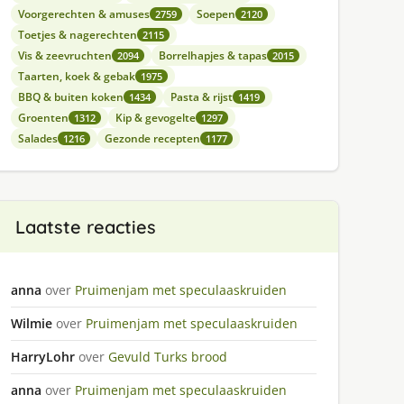
Voorgerechten & amuses
Soepen
2759
2120
Toetjes & nagerechten
2115
Vis & zeevruchten
Borrelhapjes & tapas
2094
2015
Taarten, koek & gebak
1975
BBQ & buiten koken
Pasta & rijst
1434
1419
Groenten
Kip & gevogelte
1312
1297
Salades
Gezonde recepten
1216
1177
Laatste reacties
anna
over
Pruimenjam met speculaaskruiden
Wilmie
over
Pruimenjam met speculaaskruiden
HarryLohr
over
Gevuld Turks brood
anna
over
Pruimenjam met speculaaskruiden