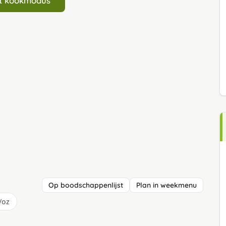
art kookmodus
Op boodschappenlijst
Plan in weekmenu
/oz