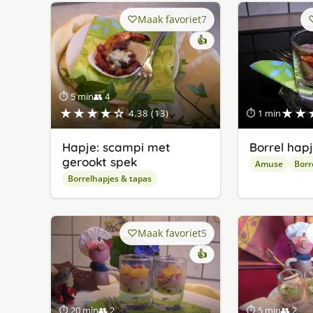
Maak favoriet
7
👍
⏱ 5 min
👥 4
★★★★☆
★★
4.38 (13)
⏱ 1 min
Hapje: scampi met
Borrel hap
gerookt spek
Amuse
Borr
Borrelhapjes & tapas
Maak favoriet
5
👍
⏱ 20 min
👥 2
⏱ 5 min
👥 2