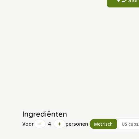
👩‍🍳 St
Ingrediënten
−
+
Voor
4
personen
Metrisch
US cups