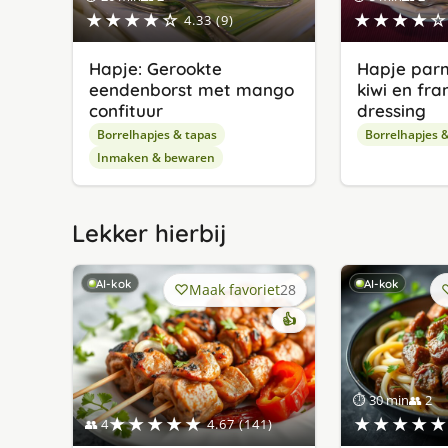
★★★★☆
★★★★☆
4.33 (9)
Hapje: Gerookte
Hapje pa
eendenborst met mango
kiwi en fr
confituur
dressing
Borrelhapjes & tapas
Borrelhapjes 
Inmaken & bewaren
Lekker hierbij
AI-kok
AI-kok
Maak favoriet
28
👍
⏱ 30 min
👥 2
★★★★★
★★★★★
👥 4
4.67 (141)