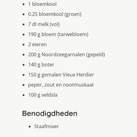
1 bloemkool
0.25 bloemkool (groen)
7 dl melk (vol)
190 g bloem (tarwebloem)
2 eieren
200 g Noordzeegarnalen (gepeld)
140 g boter
150 g gemalen Vieux Herdier
peper, zout en nootmuskaat
100 g veldsla
Benodigdheden
Staafmixer