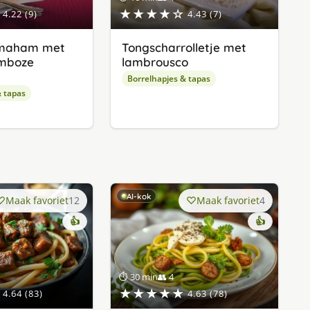
★★★★☆
4.22 (9)
4.43 (7)
rmaham met
Tongscharrolletje met
amboze
lambrousco
Borrelhapjes & tapas
& tapas
AI-kok
Maak favoriet
12
Maak favoriet
4
👍
👍
⏱ 30 min
👥 4
★★★★★
4.64 (83)
4.63 (78)