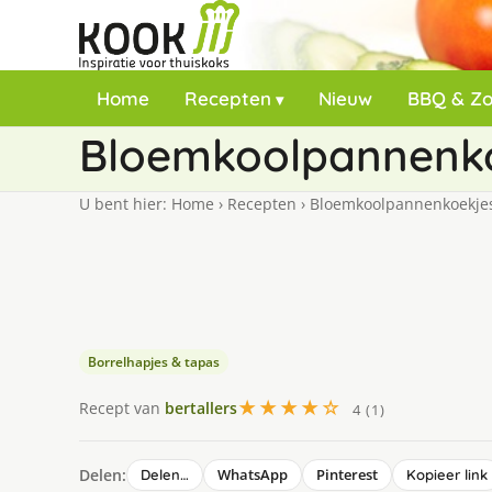
Home
Recepten
Nieuw
BBQ & Z
Bloemkoolpannenko
U bent hier:
Home
›
Recepten
›
Bloemkoolpannenkoekjes
Borrelhapjes & tapas
★★★★☆
Recept van
bertallers
4 (1)
Delen:
WhatsApp
Pinterest
Delen…
Kopieer link