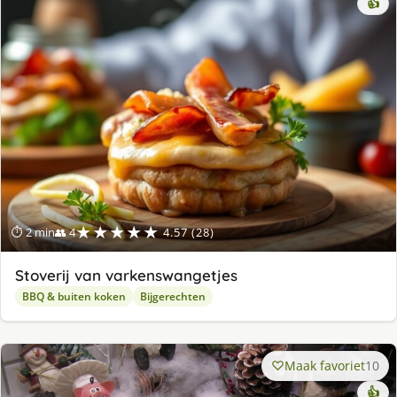
👍
★★★★★
⏱ 2 min
👥 4
4.57 (28)
Stoverij van varkenswangetjes
BBQ & buiten koken
Bijgerechten
Maak favoriet
10
👍