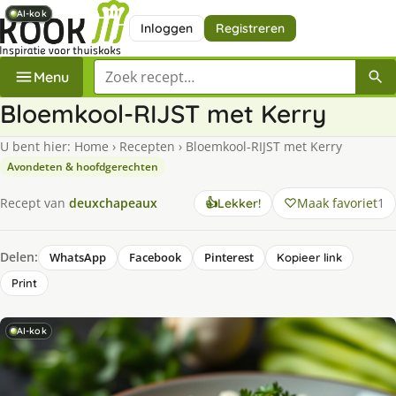
AI-kok
AI-kok
AI-kok
AI-kok
Inloggen
Registreren
Zoek een recept
Menu
Bloemkool-RIJST met Kerry
U bent hier:
Home
›
Recepten
›
Bloemkool-RIJST met Kerry
Avondeten & hoofdgerechten
Maak favoriet
1
Recept van
deuxchapeaux
👍
Lekker!
Delen:
WhatsApp
Facebook
Pinterest
Kopieer link
Print
AI-kok