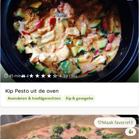
lek
ge
★★★★☆
⏱ 45 min
👥 4
4.39 (96)
Kip Pesto uit de oven
Avondeten & hoofdgerechten
Kip & gevogelte
Maak favoriet
3
👍