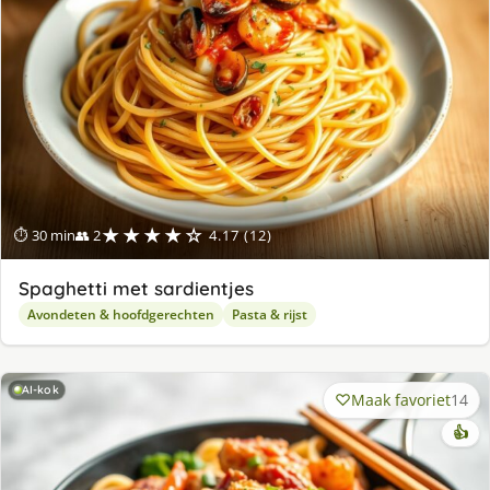
★★★★☆
⏱ 30 min
👥 2
4.17 (12)
Spaghetti met sardientjes
Avondeten & hoofdgerechten
Pasta & rijst
AI-kok
Maak favoriet
14
👍