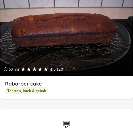
★★★★★
⏱ 60 min
4.5 (20)
Rabarber cake
Taarten, koek & gebak
💬