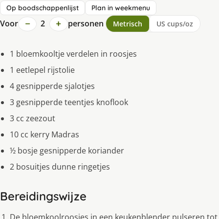
Op boodschappenlijst
Plan in weekmenu
−
+
Voor
2
personen
Metrisch
US cups/oz
1 bloemkooltje verdelen in roosjes
1 eetlepel rijstolie
4 gesnipperde sjalotjes
3 gesnipperde teentjes knoflook
3 cc zeezout
10 cc kerry Madras
½ bosje gesnipperde koriander
2 bosuitjes dunne ringetjes
Bereidingswijze
De bloemkoolroosjes in een keukenblender pulseren tot