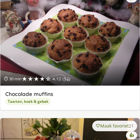
★★★★☆
⏱ 30 min
4.12 (52)
Chocolade muffins
Taarten, koek & gebak
Maak favoriet
21
👍