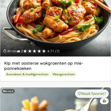
★★★★★
⏱ 40 min
👥 2
4.71 (7)
Kip met oosterse wokgroenten op mie-
pannekoeken
Avondeten & hoofdgerechten
Vleesgerechten
AI-kok
Maak favoriet
7
👍