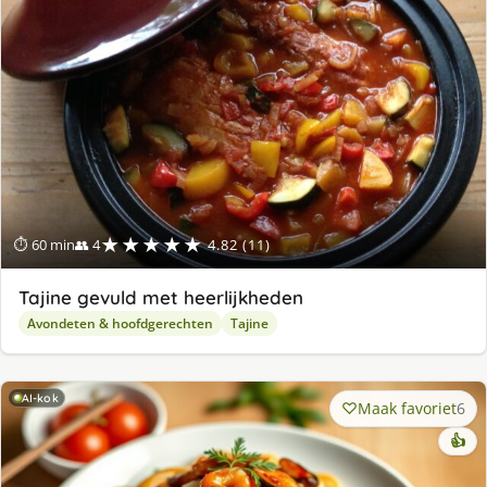
★★★★★
⏱ 60 min
👥 4
4.82 (11)
Tajine gevuld met heerlijkheden
Avondeten & hoofdgerechten
Tajine
AI-kok
Maak favoriet
6
👍