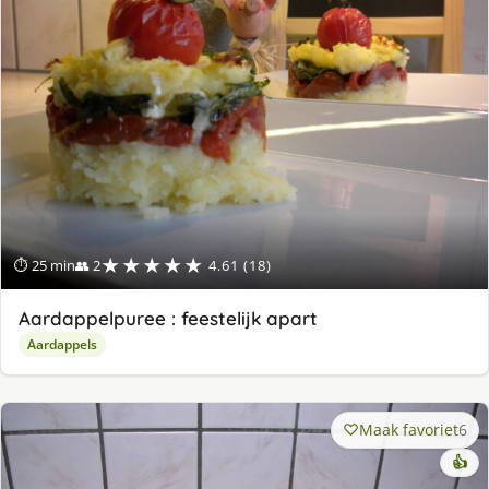
★★★★★
⏱ 25 min
👥 2
4.61 (18)
Aardappelpuree : feestelijk apart
Aardappels
Maak favoriet
6
👍