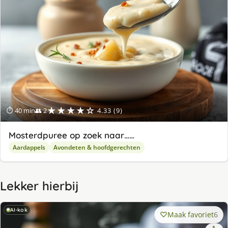
★★★★☆
⏱ 40 min
👥 2
4.33 (9)
Mosterdpuree op zoek naar……
Aardappels
Avondeten & hoofdgerechten
Lekker hierbij
AI-kok
Maak favoriet
6