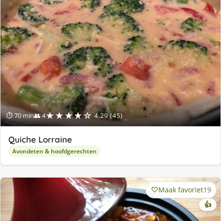
★★★★☆
⏱ 70 min
👥 4
4.29 (45)
Quiche Lorraine
Avondeten & hoofdgerechten
Maak favoriet
19
👍