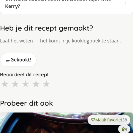
Kerry?
Heb je dit recept gemaakt?
Laat het weten — het komt in je kooklogboek te staan.
🍳
Gekookt!
Beoordeel dit recept
★
★
★
★
★
Probeer dit ook
Maak favoriet
38
ke
👍
1