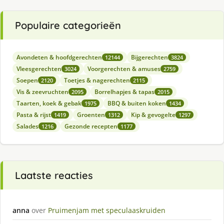
Populaire categorieën
Avondeten & hoofdgerechten
Bijgerechten
12144
3824
Vleesgerechten
Voorgerechten & amuses
3024
2759
Soepen
Toetjes & nagerechten
2120
2115
Vis & zeevruchten
Borrelhapjes & tapas
2095
2015
Taarten, koek & gebak
BBQ & buiten koken
1975
1434
Pasta & rijst
Groenten
Kip & gevogelte
1419
1312
1297
Salades
Gezonde recepten
1216
1177
Laatste reacties
anna
over
Pruimenjam met speculaaskruiden