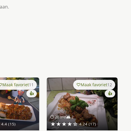
taan.
Maak favoriet
11
Maak favoriet
12
👍
👍
⏱ 20 min
👥 2
★★★★☆
4.4 (15)
4.24 (17)