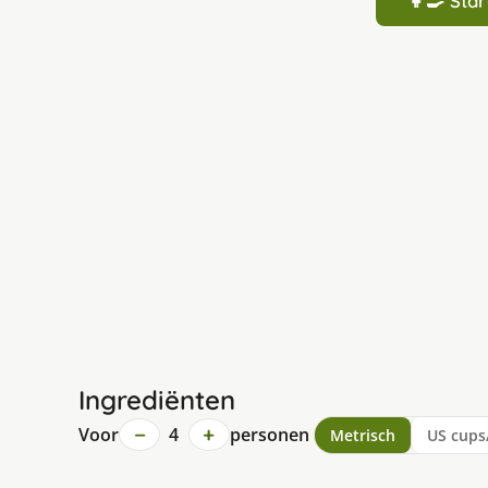
👩‍🍳 St
Ingrediënten
−
+
Voor
4
personen
Metrisch
US cups