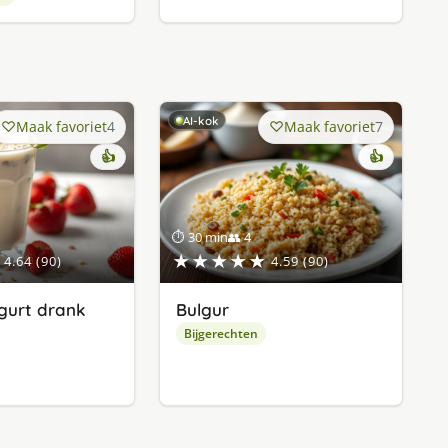
AI-kok
Maak favoriet
4
Maak favoriet
7
👍
👍
⏱ 30 min
👥 4
★★★★★
4.64 (90)
4.59 (90)
gurt drank
Bulgur
Bijgerechten