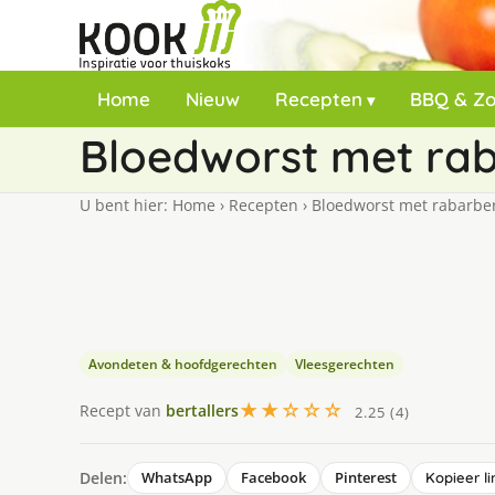
Home
Nieuw
Recepten
BBQ & Z
Bloedworst met rab
U bent hier:
Home
›
Recepten
›
Bloedworst met rabarber
Avondeten & hoofdgerechten
Vleesgerechten
★★☆☆☆
Recept van
bertallers
2.25 (4)
Delen:
WhatsApp
Facebook
Pinterest
Kopieer li