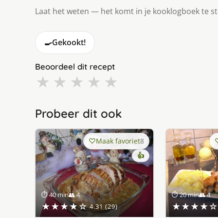
Laat het weten — het komt in je kooklogboek te s
🍳
Gekookt!
Beoordeel dit recept
★
★
★
★
★
Probeer dit ook
Maak favoriet
8
👍
⏱ 40 min
👥 4
⏱ 20 min
👥 4
★★★★☆
★★★★☆
4.31 (29)