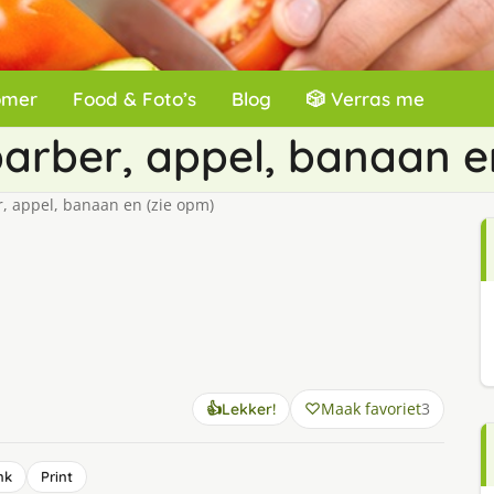
omer
Food & Foto’s
Blog
🎲 Verras me
arber, appel, banaan e
, appel, banaan en (zie opm)
Maak favoriet
3
👍
Lekker!
nk
Print