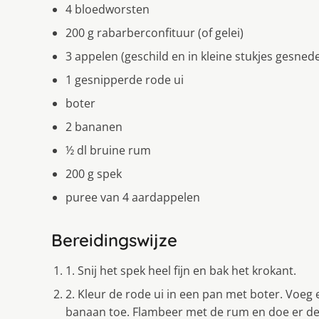
4 bloedworsten
200 g rabarberconfituur (of gelei)
3 appelen (geschild en in kleine stukjes gesned
1 gesnipperde rode ui
boter
2 bananen
½ dl bruine rum
200 g spek
puree van 4 aardappelen
Bereidingswijze
1. Snij het spek heel fijn en bak het krokant.
2. Kleur de rode ui in een pan met boter. Voeg
banaan toe. Flambeer met de rum en doe er de 