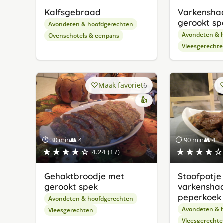
Kalfsgebraad
Varkensha
gerookt sp
Avondeten & hoofdgerechten
Avondeten & 
Ovenschotels & eenpans
Vleesgerecht
Maak favoriet
6
👍
⏱ 30 min
👥 4
⏱ 90 min
👥 4
★★★★☆
★★★★☆
4.24 (17)
Gehaktbroodje met
Stoofpotje
gerookt spek
varkensha
peperkoek
Avondeten & hoofdgerechten
Avondeten & 
Vleesgerechten
Vleesgerecht