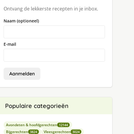
Ontvang de lekkerste recepten in je inbox.
Naam (optioneel)
E-mail
Aanmelden
Populaire categorieën
Avondeten & hoofdgerechten
12144
Bijgerechten
Vleesgerechten
3824
3024