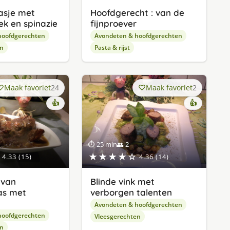
asje met
Hoofdgerecht : van de
ek en spinazie
fijnproever
hoofdgerechten
Avondeten & hoofdgerechten
en
Pasta & rijst
Maak favoriet
24
Maak favoriet
2
👍
👍
⏱ 25 min
👥 2
★★★★☆
4.33 (15)
4.36 (14)
 van
Blinde vink met
as met
verborgen talenten
Avondeten & hoofdgerechten
hoofdgerechten
Vleesgerechten
en