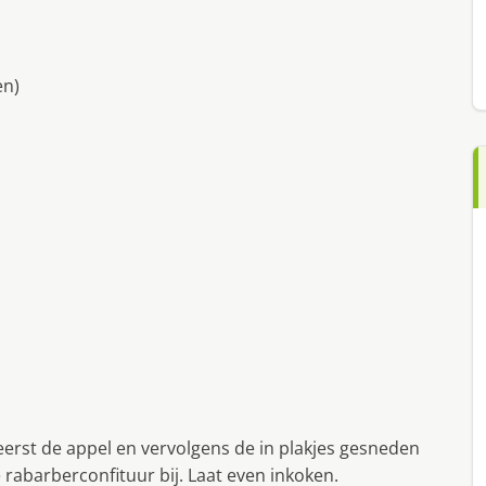
en)
 eerst de appel en vervolgens de in plakjes gesneden
rabarberconfituur bij. Laat even inkoken.