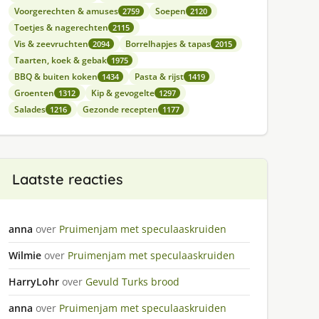
Voorgerechten & amuses
Soepen
2759
2120
Toetjes & nagerechten
2115
Vis & zeevruchten
Borrelhapjes & tapas
2094
2015
Taarten, koek & gebak
1975
BBQ & buiten koken
Pasta & rijst
1434
1419
Groenten
Kip & gevogelte
1312
1297
Salades
Gezonde recepten
1216
1177
Laatste reacties
anna
over
Pruimenjam met speculaaskruiden
Wilmie
over
Pruimenjam met speculaaskruiden
HarryLohr
over
Gevuld Turks brood
anna
over
Pruimenjam met speculaaskruiden