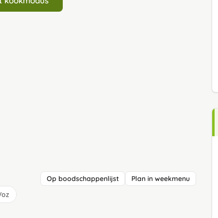
art kookmodus
Op boodschappenlijst
Plan in weekmenu
/oz