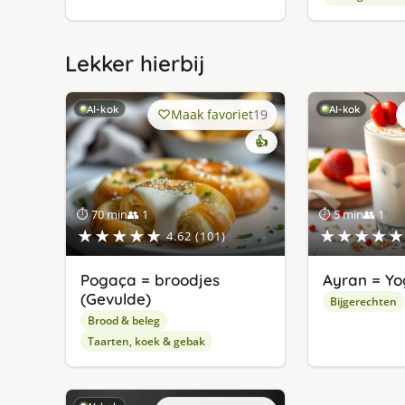
Lekker hierbij
AI-kok
AI-kok
Maak favoriet
19
👍
⏱ 70 min
👥 1
⏱ 5 min
👥 1
★★★★★
★★★★★
4.62 (101)
Pogaça = broodjes
Ayran = Yo
(Gevulde)
Bijgerechten
Brood & beleg
Taarten, koek & gebak