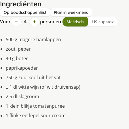
Ingrediënten
Op boodschappenlijst
Plan in weekmenu
−
+
Voor
4
personen
Metrisch
US cups/oz
500 g magere hamlappen
zout, peper
40 g boter
paprikapoeder
750 g zuurkool uit het vat
± 1 dl witte wijn (of wit druivensap)
2.5 dl slagroom
1 klein blikje tomatenpuree
1 flinke eetlepel sour cream