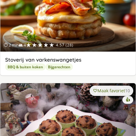
★★★★★
⏱ 2 min
👥 4
4.57 (28)
Stoverij van varkenswangetjes
BBQ & buiten koken
Bijgerechten
Maak favoriet
10
👍