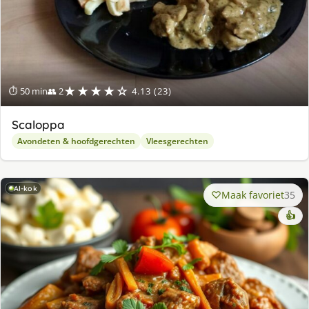
★★★★☆
⏱ 50 min
👥 2
4.13 (23)
Scaloppa
Avondeten & hoofdgerechten
Vleesgerechten
AI-kok
Maak favoriet
35
👍