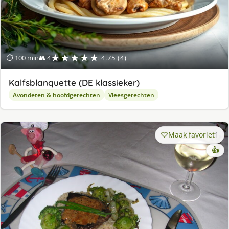
★★★★★
⏱ 100 min
👥 4
4.75 (4)
Kalfsblanquette (DE klassieker)
Avondeten & hoofdgerechten
Vleesgerechten
Maak favoriet
1
👍