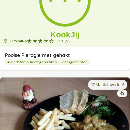
★★★☆☆
⏱ 60 min
👥 4
3.11 (9)
Poolse Pierogie met gehakt
Avondeten & hoofdgerechten
Vleesgerechten
Maak favoriet
6
👍