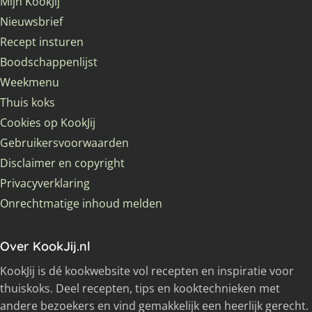
Mijn KookJij
Nieuwsbrief
Recept insturen
Boodschappenlijst
Weekmenu
Thuis koks
Cookies op KookJij
Gebruikersvoorwaarden
Disclaimer en copyright
Privacyverklaring
Onrechtmatige inhoud melden
Over KookJij.nl
KookJij is dé kookwebsite vol recepten en inspiratie voor
thuiskoks. Deel recepten, tips en kooktechnieken met
andere bezoekers en vind gemakkelijk een heerlijk gerecht.