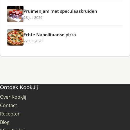
Pruimenjam met speculaaskruiden
28 juli 2026
Echte Napolitaanse pizza
27 juli 2026
Ontdek KookJij
Over KookJij
Contact
Recepten
Blog