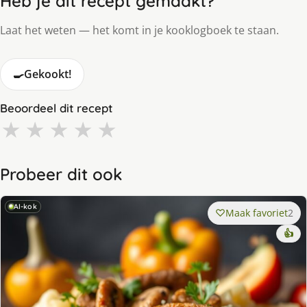
Heb je dit recept gemaakt?
Laat het weten — het komt in je kooklogboek te staan.
🍳
Gekookt!
Beoordeel dit recept
★
★
★
★
★
Probeer dit ook
AI-kok
Maak favoriet
2
👍