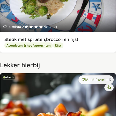
★★★★☆
⏱ 20 min
👥 2
4 (7)
Steak met spruiten,broccoli en rijst
Avondeten & hoofdgerechten
Rijst
Lekker hierbij
AI-kok
Maak favoriet
6
👍