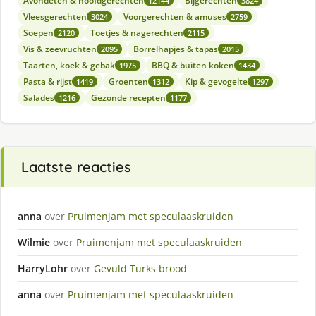
Avondeten & hoofdgerechten
Bijgerechten
12144
3824
Vleesgerechten
Voorgerechten & amuses
3024
2759
Soepen
Toetjes & nagerechten
2120
2115
Vis & zeevruchten
Borrelhapjes & tapas
2095
2015
Taarten, koek & gebak
BBQ & buiten koken
1975
1434
Pasta & rijst
Groenten
Kip & gevogelte
1419
1312
1297
Salades
Gezonde recepten
1216
1177
Laatste reacties
anna
over
Pruimenjam met speculaaskruiden
Wilmie
over
Pruimenjam met speculaaskruiden
HarryLohr
over
Gevuld Turks brood
anna
over
Pruimenjam met speculaaskruiden