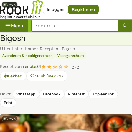
AI-kok
AI-kok
AI-kok
AI-kok
Inloggen
Registreren
Zoek een recept
Menu
Bigosh
U bent hier:
Home
›
Recepten
›
Bigosh
Avondeten & hoofdgerechten
Vleesgerechten
★★☆☆☆
Recept van
renate84
2 (2)
Maak favoriet
7
👍
Lekker!
Delen:
WhatsApp
Facebook
Pinterest
Kopieer link
Print
AI-kok