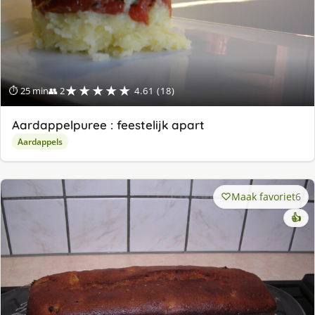
★★★★★
⏱ 25 min
👥 2
4.61 (18)
Aardappelpuree : feestelijk apart
Aardappels
Maak favoriet
6
👍