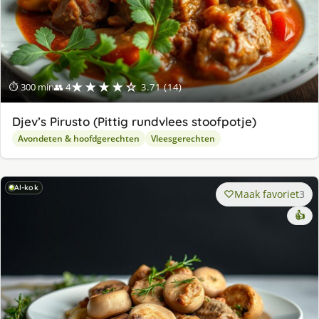
★★★★☆
⏱ 300 min
👥 4
3.71 (14)
Djev’s Pirusto (Pittig rundvlees stoofpotje)
Avondeten & hoofdgerechten
Vleesgerechten
AI-kok
Maak favoriet
3
👍