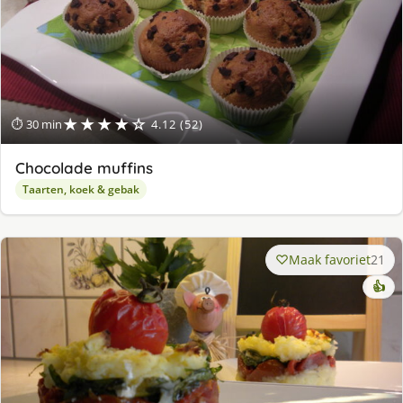
★★★★☆
⏱ 30 min
4.12 (52)
Chocolade muffins
Taarten, koek & gebak
Maak favoriet
21
👍