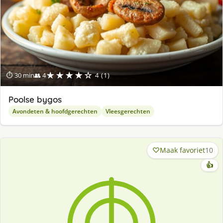
★★★★☆
⏱ 30 min
👥 4
4 (1)
Poolse bygos
Avondeten & hoofdgerechten
Vleesgerechten
Maak favoriet
10
👍