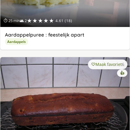
★★★★★
⏱ 25 min
👥 2
4.61 (18)
Aardappelpuree : feestelijk apart
Aardappels
Maak favoriet
6
👍