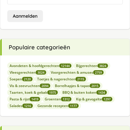
Aanmelden
Populaire categorieën
Avondeten & hoofdgerechten
Bijgerechten
12144
3824
Vleesgerechten
Voorgerechten & amuses
3024
2759
Soepen
Toetjes & nagerechten
2120
2115
Vis & zeevruchten
Borrelhapjes & tapas
2094
2015
Taarten, koek & gebak
BBQ & buiten koken
1975
1434
Pasta & rijst
Groenten
Kip & gevogelte
1419
1312
1297
Salades
Gezonde recepten
1216
1177