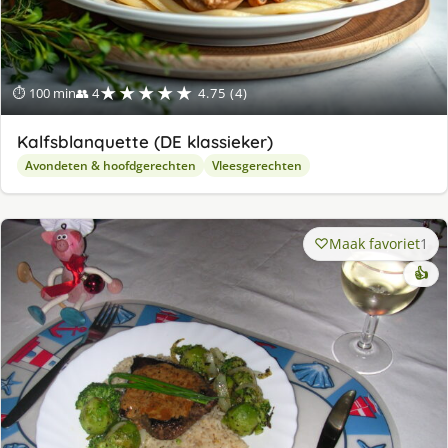
★★★★★
⏱ 100 min
👥 4
4.75 (4)
Kalfsblanquette (DE klassieker)
Avondeten & hoofdgerechten
Vleesgerechten
Maak favoriet
1
👍