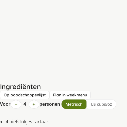
Ingrediënten
Op boodschappenlijst
Plan in weekmenu
−
+
Voor
4
personen
Metrisch
US cups/oz
4 biefstukjes tartaar