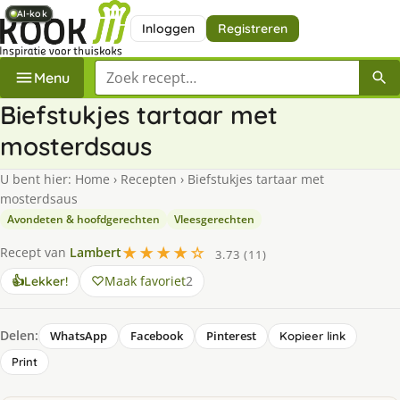
AI-kok
AI-kok
AI-kok
AI-kok
AI-kok
Inloggen
Registreren
Zoek een recept
Menu
Biefstukjes tartaar met
mosterdsaus
U bent hier:
Home
›
Recepten
›
Biefstukjes tartaar met
mosterdsaus
Avondeten & hoofdgerechten
Vleesgerechten
★★★★☆
Recept van
Lambert
3.73 (11)
Maak favoriet
2
👍
Lekker!
Delen:
WhatsApp
Facebook
Pinterest
Kopieer link
Print