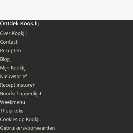
Ontdek KookJij
Over KookJij
Contact
Recepten
Blog
Mijn KookJij
Nieuwsbrief
Recept insturen
Boodschappenlijst
Weekmenu
Thuis koks
Cookies op KookJij
Gebruikersvoorwaarden