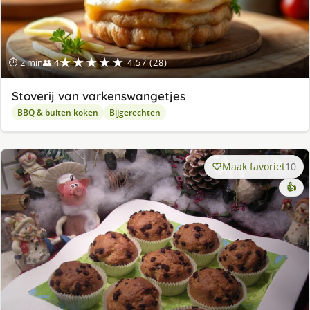
★★★★★
⏱ 2 min
👥 4
4.57 (28)
Stoverij van varkenswangetjes
BBQ & buiten koken
Bijgerechten
Maak favoriet
10
👍