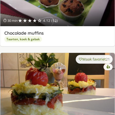
★★★★☆
⏱ 30 min
4.12 (52)
Chocolade muffins
Taarten, koek & gebak
Maak favoriet
21
👍