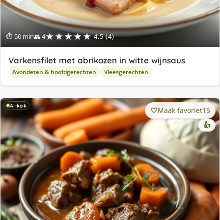
★★★★★
⏱ 50 min
👥 4
4.5 (4)
Varkensfilet met abrikozen in witte wijnsaus
Avondeten & hoofdgerechten
Vleesgerechten
AI-kok
Maak favoriet
15
👍