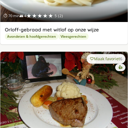
★★★★★
⏱ 70 min
👥 4
5 (2)
Orloff-gebraad met witlof op onze wijze
Avondeten & hoofdgerechten
Vleesgerechten
Maak favoriet
6
👍