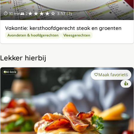
★★★★☆
⏱ 30 min
👥 2
3.57 (7)
Vakantie: kersthoofdgerecht steak en groenten
Avondeten & hoofdgerechten
Vleesgerechten
Lekker hierbij
AI-kok
Maak favoriet
6
👍