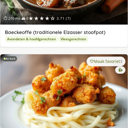
★★★★☆
⏱ 210 min
👥 6
3.71 (7)
Baeckeoffe (traditionele Elzasser stoofpot)
Avondeten & hoofdgerechten
Vleesgerechten
AI-kok
Maak favoriet
3
👍