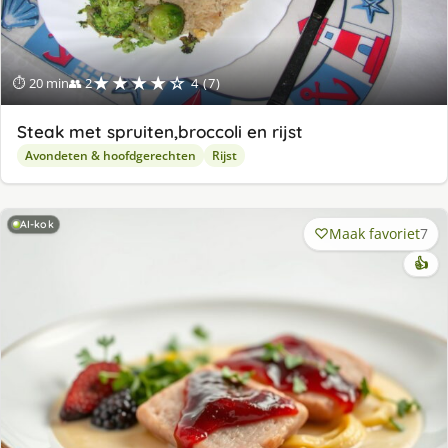
★★★★☆
⏱ 20 min
👥 2
4 (7)
Steak met spruiten,broccoli en rijst
Avondeten & hoofdgerechten
Rijst
AI-kok
Maak favoriet
7
👍