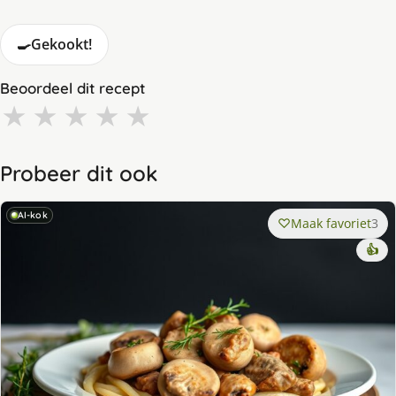
🍳
Gekookt!
Beoordeel dit recept
★
★
★
★
★
Probeer dit ook
AI-kok
Maak favoriet
3
👍