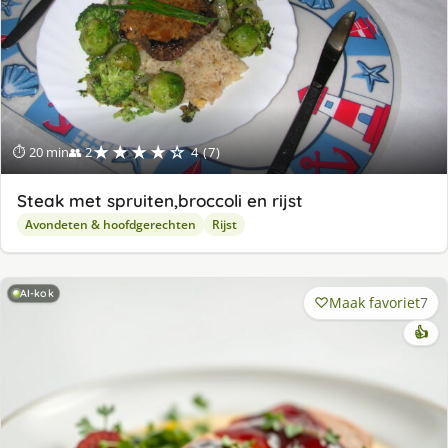
★★★★☆
⏱ 20 min
👥 2
4 (7)
Steak met spruiten,broccoli en rijst
Avondeten & hoofdgerechten
Rijst
AI-kok
Maak favoriet
7
👍