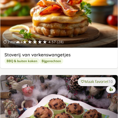
★★★★★
⏱ 2 min
👥 4
4.57 (28)
Stoverij van varkenswangetjes
BBQ & buiten koken
Bijgerechten
Maak favoriet
10
👍