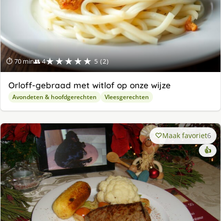
★★★★★
⏱ 70 min
👥 4
5 (2)
Orloff-gebraad met witlof op onze wijze
Avondeten & hoofdgerechten
Vleesgerechten
Maak favoriet
6
👍