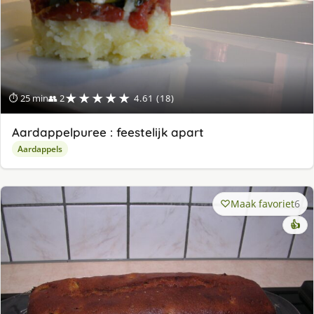
★★★★★
⏱ 25 min
👥 2
4.61 (18)
Aardappelpuree : feestelijk apart
Aardappels
Maak favoriet
6
👍