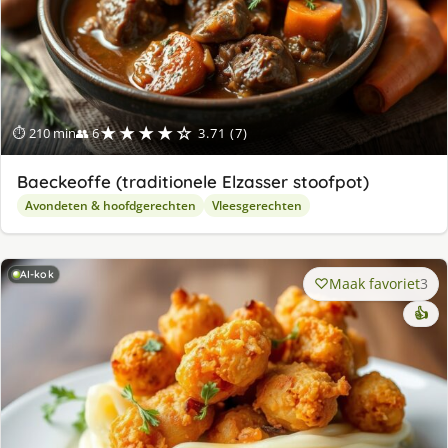
★★★★☆
⏱ 210 min
👥 6
3.71 (7)
Baeckeoffe (traditionele Elzasser stoofpot)
Avondeten & hoofdgerechten
Vleesgerechten
AI-kok
Maak favoriet
3
👍