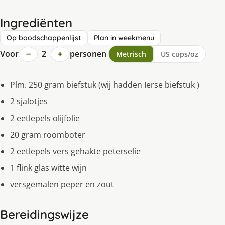
Ingrediënten
Op boodschappenlijst
Plan in weekmenu
−
+
Voor
2
personen
Metrisch
US cups/oz
Plm. 250 gram biefstuk (wij hadden Ierse biefstuk )
2 sjalotjes
2 eetlepels olijfolie
20 gram roomboter
2 eetlepels vers gehakte peterselie
1 flink glas witte wijn
versgemalen peper en zout
Bereidingswijze