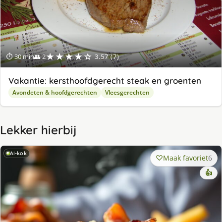
★★★★☆
⏱ 30 min
👥 2
3.57 (7)
Vakantie: kersthoofdgerecht steak en groenten
Avondeten & hoofdgerechten
Vleesgerechten
Lekker hierbij
AI-kok
Maak favoriet
6
👍