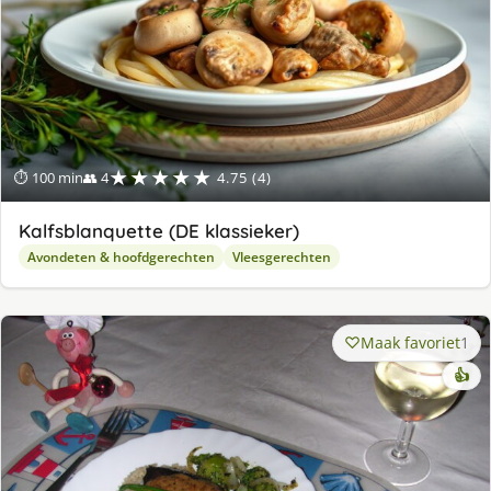
★★★★★
⏱ 100 min
👥 4
4.75 (4)
Kalfsblanquette (DE klassieker)
Avondeten & hoofdgerechten
Vleesgerechten
Maak favoriet
1
👍