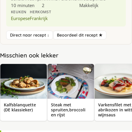
10 minuten
2
Makkelijk
KEUKEN
HERKOMST
Europese
Frankrijk
Direct naar recept ↓
Beoordeel dit recept ★
Misschien ook lekker
Kalfsblanquette
Steak met
Varkensfilet met
(DE klassieker)
spruiten,broccoli
abrikozen in wit
en rijst
wijnsaus