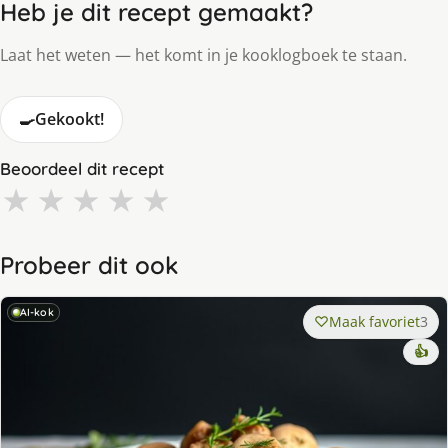
Heb je dit recept gemaakt?
Laat het weten — het komt in je kooklogboek te staan.
🍳
Gekookt!
Beoordeel dit recept
★
★
★
★
★
Probeer dit ook
AI-kok
Maak favoriet
3
👍