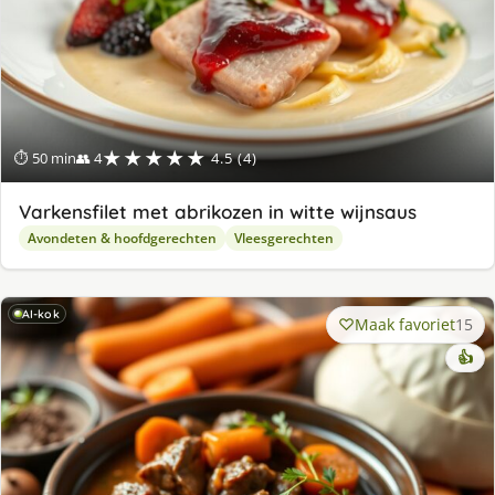
★★★★★
⏱ 50 min
👥 4
4.5 (4)
Varkensfilet met abrikozen in witte wijnsaus
Avondeten & hoofdgerechten
Vleesgerechten
AI-kok
Maak favoriet
15
👍