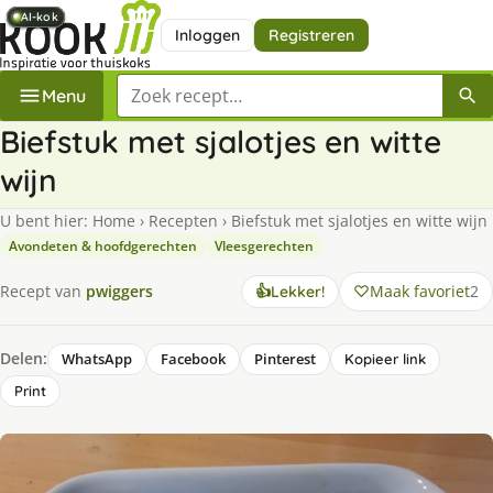
AI-kok
AI-kok
AI-kok
AI-kok
AI-kok
Inloggen
Registreren
Zoek een recept
Menu
Biefstuk met sjalotjes en witte
wijn
U bent hier:
Home
›
Recepten
›
Biefstuk met sjalotjes en witte wijn
Avondeten & hoofdgerechten
Vleesgerechten
Maak favoriet
2
Recept van
pwiggers
👍
Lekker!
Delen:
WhatsApp
Facebook
Pinterest
Kopieer link
Print