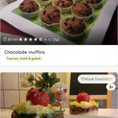
★★★★☆
⏱ 30 min
4.12 (52)
Chocolade muffins
Taarten, koek & gebak
Maak favoriet
21
👍