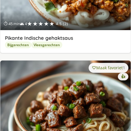
★★★★★
⏱ 45 min
👥 4
4.5 (2)
Pikante Indische gehaktsaus
Bijgerechten
Vleesgerechten
Maak favoriet
1
👍