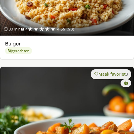
★★★★★
⏱ 30 min
👥 4
4.59 (90)
Bulgur
Bijgerechten
Maak favoriet
3
👍