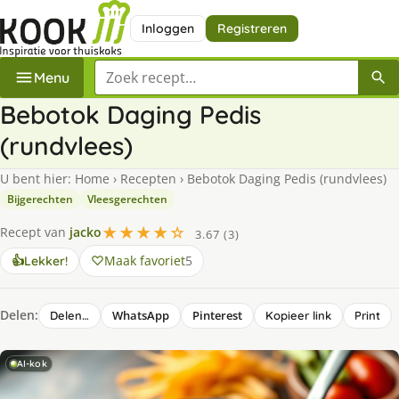
Inloggen
Registreren
Zoek een recept
Menu
Bebotok Daging Pedis
(rundvlees)
U bent hier:
Home
›
Recepten
›
Bebotok Daging Pedis (rundvlees)
Bijgerechten
Vleesgerechten
★★★★☆
Recept van
jacko
3.67 (3)
Maak favoriet
5
👍
Lekker!
Delen:
WhatsApp
Pinterest
Delen…
Kopieer link
Print
AI-kok