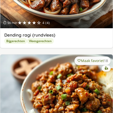
★★★★☆
⏱ 90 min
4 (4)
Dending ragi (rundvlees)
Bijgerechten
Vleesgerechten
Maak favoriet
18
👍