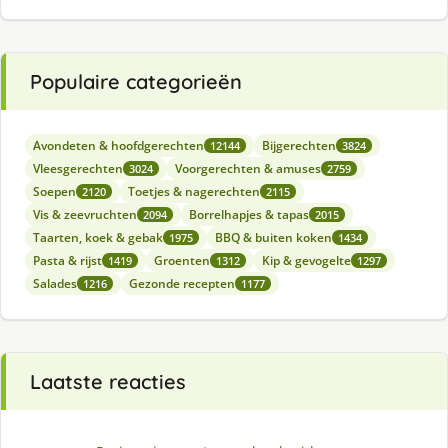
Populaire categorieën
Avondeten & hoofdgerechten
Bijgerechten
12144
3824
Vleesgerechten
Voorgerechten & amuses
3024
2759
Soepen
Toetjes & nagerechten
2120
2115
Vis & zeevruchten
Borrelhapjes & tapas
2094
2015
Taarten, koek & gebak
BBQ & buiten koken
1975
1434
Pasta & rijst
Groenten
Kip & gevogelte
1419
1312
1297
Salades
Gezonde recepten
1216
1177
Laatste reacties