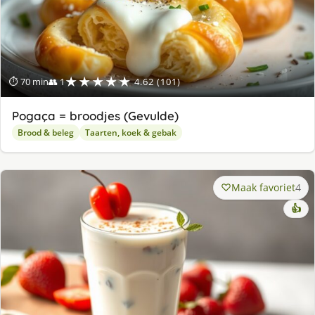
★★★★★
⏱ 70 min
👥 1
4.62 (101)
Pogaça = broodjes (Gevulde)
Brood & beleg
Taarten, koek & gebak
Maak favoriet
4
👍