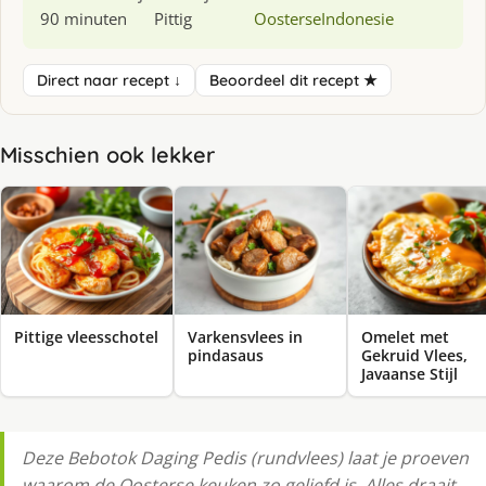
90 minuten
Pittig
Oosterse
Indonesie
Direct naar recept ↓
Beoordeel dit recept ★
Misschien ook lekker
Pittige vleesschotel
Varkensvlees in
Omelet met
pindasaus
Gekruid Vlees,
Javaanse Stijl
Deze Bebotok Daging Pedis (rundvlees) laat je proeven
waarom de Oosterse keuken zo geliefd is. Alles draait