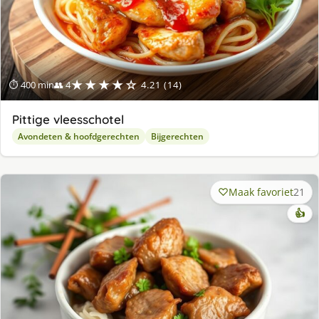
★★★★☆
⏱ 400 min
👥 4
4.21 (14)
Pittige vleesschotel
Avondeten & hoofdgerechten
Bijgerechten
Maak favoriet
21
👍