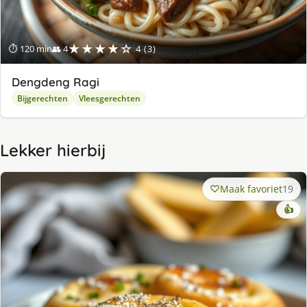
★★★★☆
⏱ 120 min
👥 4
4 (3)
Dengdeng Ragi
Bijgerechten
Vleesgerechten
Lekker hierbij
Maak favoriet
19
👍