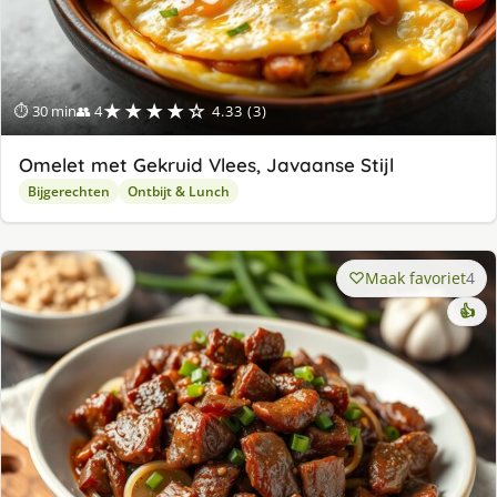
★★★★☆
⏱ 30 min
👥 4
4.33 (3)
Omelet met Gekruid Vlees, Javaanse Stijl
Bijgerechten
Ontbijt & Lunch
Maak favoriet
4
👍