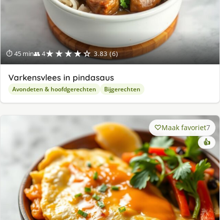
★★★★☆
⏱ 45 min
👥 4
3.83 (6)
Varkensvlees in pindasaus
Avondeten & hoofdgerechten
Bijgerechten
Maak favoriet
7
👍