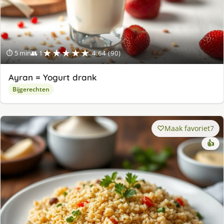
★★★★★
⏱ 5 min
👥 1
4.64 (90)
Ayran = Yogurt drank
Bijgerechten
Maak favoriet
7
👍