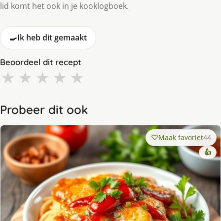
lid komt het ook in je kooklogboek.
🍳
Ik heb dit gemaakt
Beoordeel dit recept
★
★
★
★
★
Probeer dit ook
Maak favoriet
44
👍