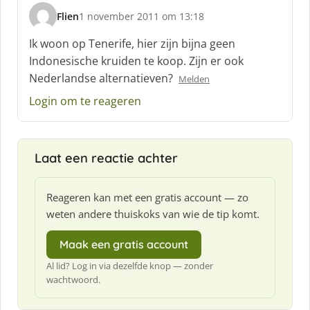
Flien
1 november 2011 om 13:18
s
c
Ik woon op Tenerife, hier zijn bijna geen
h
Indonesische kruiden te koop. Zijn er ook
r
Nederlandse alternatieven?
Melden
e
e
Login om te reageren
f
:
Laat een reactie achter
Reageren kan met een gratis account — zo
weten andere thuiskoks van wie de tip komt.
Maak een gratis account
Al lid? Log in via dezelfde knop — zonder
wachtwoord.