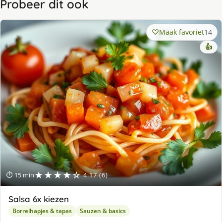
Probeer dit ook
Maak favoriet
14
👍
★★★★☆
⏱ 15 min
4.17 (6)
Salsa 6x kiezen
Borrelhapjes & tapas
Sauzen & basics