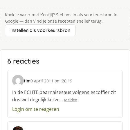
Kook je vaker met KookJij? Stel ons in als voorkeursbron in
Google — dan vind je onze recepten sneller terug.
Instellen als voorkeursbron
6 reacties
tim
9 april 2011 om 20:19
s
c
In de ECHTE bearnaisesaus volgens escoffier zit
h
dus wel degelijk kervel.
Melden
r
e
Login om te reageren
e
f
: