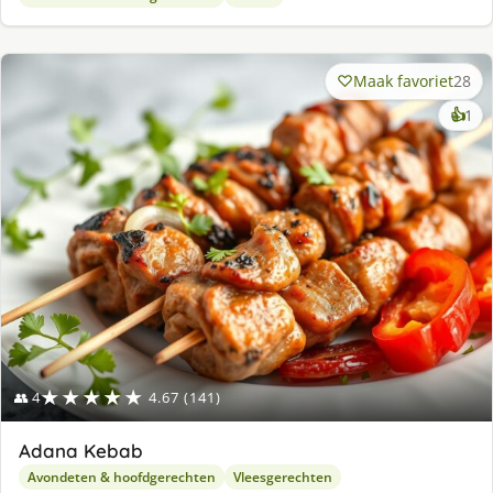
Maak favoriet
28
ke
👍
1
lek
ge
★★★★★
👥 4
4.67 (141)
Adana Kebab
Avondeten & hoofdgerechten
Vleesgerechten