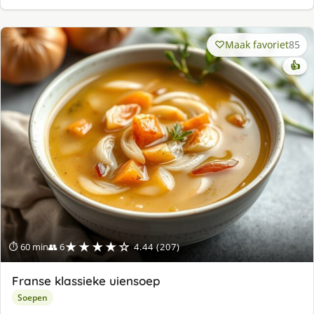
Maak favoriet
85
👍
★★★★☆
⏱ 60 min
👥 6
4.44 (207)
Franse klassieke uiensoep
Soepen