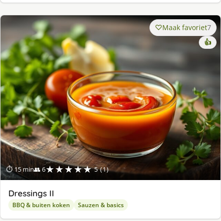
Maak favoriet
7
👍
★★★★★
⏱ 15 min
👥 6
5 (1)
Dressings II
BBQ & buiten koken
Sauzen & basics