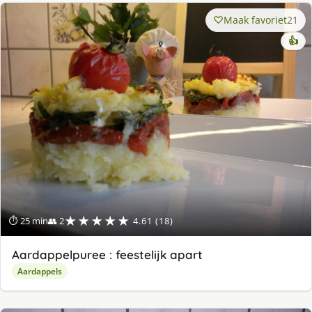
Maak favoriet
21
👍
★★★★★
⏱ 25 min
👥 2
4.61 (18)
Aardappelpuree : feestelijk apart
Aardappels