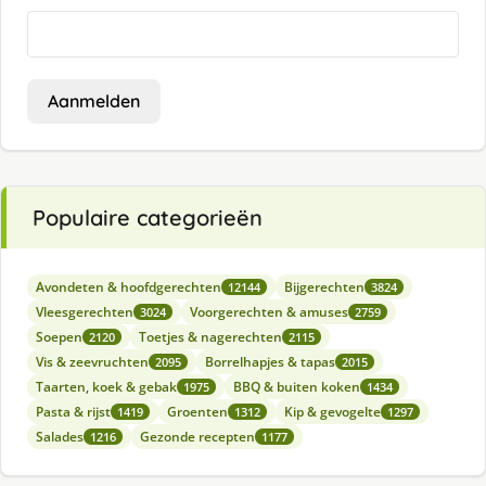
Aanmelden
Populaire categorieën
Avondeten & hoofdgerechten
Bijgerechten
12144
3824
Vleesgerechten
Voorgerechten & amuses
3024
2759
Soepen
Toetjes & nagerechten
2120
2115
Vis & zeevruchten
Borrelhapjes & tapas
2095
2015
Taarten, koek & gebak
BBQ & buiten koken
1975
1434
Pasta & rijst
Groenten
Kip & gevogelte
1419
1312
1297
Salades
Gezonde recepten
1216
1177