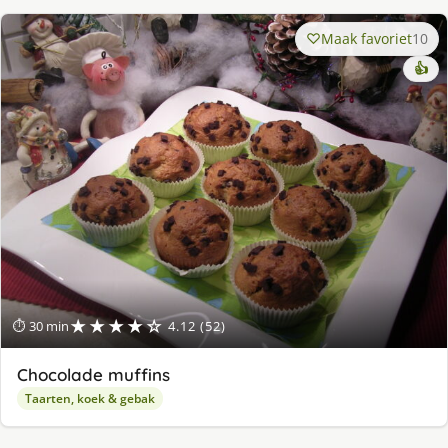
Maak favoriet
10
👍
★★★★☆
⏱ 30 min
4.12 (52)
Chocolade muffins
Taarten, koek & gebak