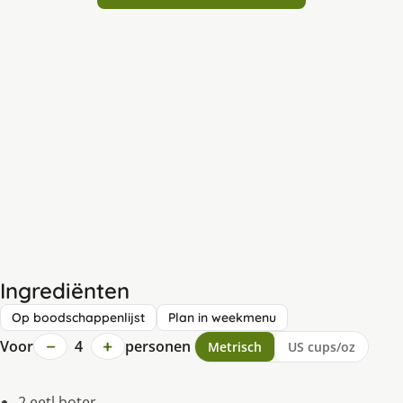
Ingrediënten
Op boodschappenlijst
Plan in weekmenu
−
+
Voor
4
personen
Metrisch
US cups/oz
2 eetl.boter