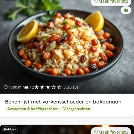
Maak favoriet
2
👍
★★★☆☆
⏱ 1600 min
👥 12
3.33 (3)
Bonenrijst met varkensschouder en bakbanaan
Avondeten & hoofdgerechten
Vleesgerechten
AI-kok
Maak favoriet
5