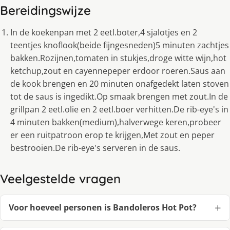
Bereidingswijze
In de koekenpan met 2 eetl.boter,4 sjalotjes en 2
teentjes knoflook(beide fijngesneden)5 minuten zachtjes
bakken.Rozijnen,tomaten in stukjes,droge witte wijn,hot
ketchup,zout en cayennepeper erdoor roeren.Saus aan
de kook brengen en 20 minuten onafgedekt laten stoven
tot de saus is ingedikt.Op smaak brengen met zout.In de
grillpan 2 eetl.olie en 2 eetl.boer verhitten.De rib-eye's in
4 minuten bakken(medium),halverwege keren,probeer
er een ruitpatroon erop te krijgen,Met zout en peper
bestrooien.De rib-eye's serveren in de saus.
Veelgestelde vragen
Voor hoeveel personen is Bandoleros Hot Pot?