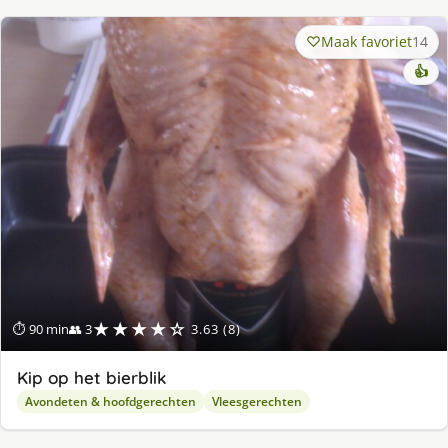
Maak favoriet
14
👍
★★★★☆
⏱ 90 min
👥 3
3.63 (8)
Kip op het bierblik
Avondeten & hoofdgerechten
Vleesgerechten