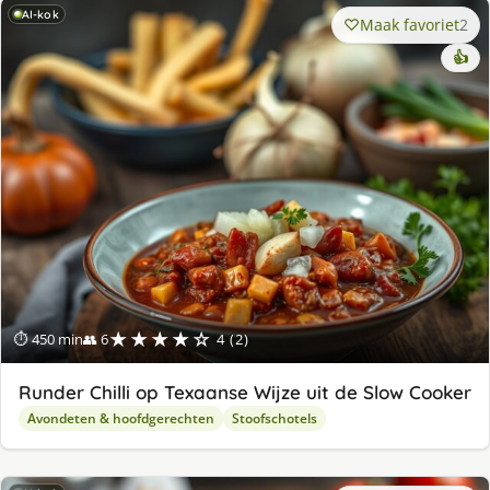
AI-kok
Maak favoriet
2
👍
★★★★☆
⏱ 450 min
👥 6
4 (2)
Runder Chilli op Texaanse Wijze uit de Slow Cooker
Avondeten & hoofdgerechten
Stoofschotels