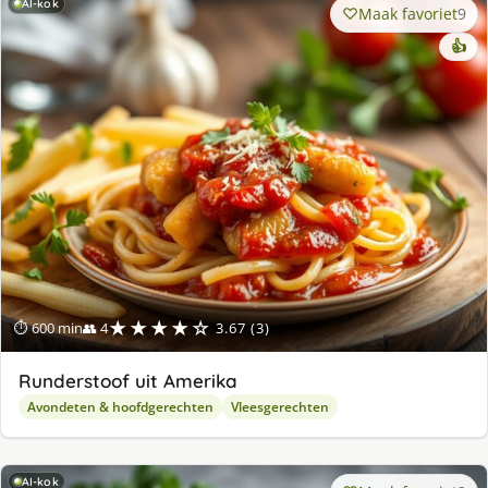
AI-kok
Maak favoriet
9
👍
★★★★☆
⏱ 600 min
👥 4
3.67 (3)
Runderstoof uit Amerika
Avondeten & hoofdgerechten
Vleesgerechten
AI-kok