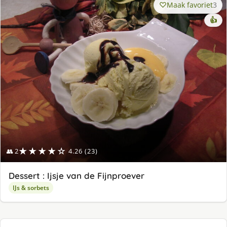
Maak favoriet
3
👍
★★★★☆
👥 2
4.26 (23)
Dessert : Ijsje van de Fijnproever
IJs & sorbets