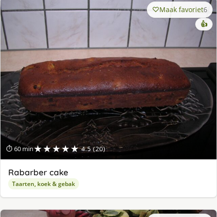
Maak favoriet
6
👍
★★★★★
⏱ 60 min
4.5 (20)
Rabarber cake
Taarten, koek & gebak