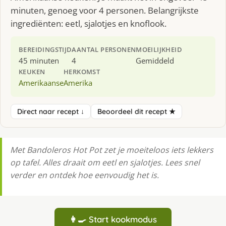
minuten, genoeg voor 4 personen. Belangrijkste
ingrediënten: eetl, sjalotjes en knoflook.
BEREIDINGSTIJD
AANTAL PERSONEN
MOEILIJKHEID
45 minuten
4
Gemiddeld
KEUKEN
HERKOMST
Amerikaanse
Amerika
Direct naar recept ↓
Beoordeel dit recept ★
Met Bandoleros Hot Pot zet je moeiteloos iets lekkers
op tafel. Alles draait om eetl en sjalotjes. Lees snel
verder en ontdek hoe eenvoudig het is.
👩‍🍳 Start kookmodus