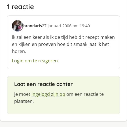
1 reactie
brandaris
27 januari 2006 om 19:40
s
c
ik zal een keer als ik de tijd heb dit recept maken
h
en kijken en proeven hoe dit smaak laat ik het
r
horen.
e
e
Login om te reageren
f
:
Laat een reactie achter
Je moet
ingelogd zijn op
om een reactie te
plaatsen.