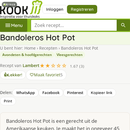
AI-kok
Inloggen
Registreren
Zoek een recept
Menu
Bandoleros Hot Pot
U bent hier:
Home
›
Recepten
›
Bandoleros Hot Pot
Avondeten & hoofdgerechten
Vleesgerechten
★★☆☆☆
Recept van
Lambert
1.67 (3)
Maak favoriet
5
👍
Lekker!
Delen:
WhatsApp
Facebook
Pinterest
Kopieer link
Print
Bandoleros Hot Pot is een gerecht uit de
Amerikaanse keuken. Je maakt het in ongeveer 45