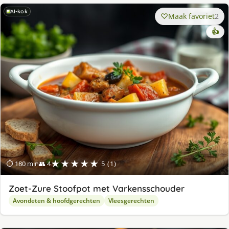
AI-kok
Maak favoriet
2
👍
★★★★★
⏱ 180 min
👥 4
5 (1)
Zoet-Zure Stoofpot met Varkensschouder
Avondeten & hoofdgerechten
Vleesgerechten