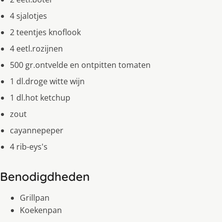
4 sjalotjes
2 teentjes knoflook
4 eetl.rozijnen
500 gr.ontvelde en ontpitten tomaten
1 dl.droge witte wijn
1 dl.hot ketchup
zout
cayannepeper
4 rib-eys's
Benodigdheden
Grillpan
Koekenpan