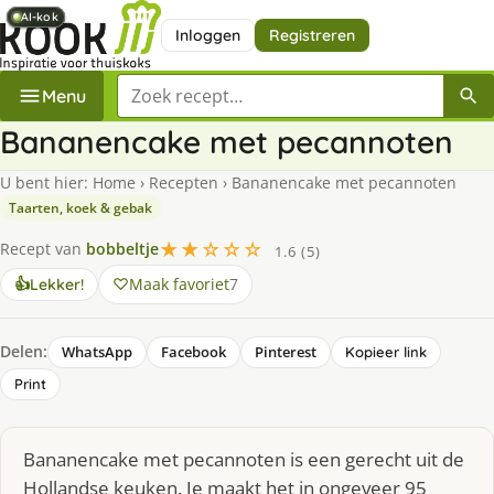
AI-kok
AI-kok
AI-kok
AI-kok
Inloggen
Registreren
Zoek een recept
Menu
Bananencake met pecannoten
U bent hier:
Home
›
Recepten
›
Bananencake met pecannoten
Taarten, koek & gebak
★★☆☆☆
Recept van
bobbeltje
1.6 (5)
Maak favoriet
7
👍
Lekker!
Delen:
WhatsApp
Facebook
Pinterest
Kopieer link
Print
Bananencake met pecannoten is een gerecht uit de
Hollandse keuken. Je maakt het in ongeveer 95