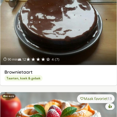
★★★★☆
⏱ 90 min
👥 12
4 (7)
Brownietaart
Taarten, koek & gebak
AI-kok
Maak favoriet
13
👍