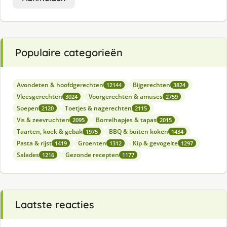
Populaire categorieën
Avondeten & hoofdgerechten
Bijgerechten
12144
3824
Vleesgerechten
Voorgerechten & amuses
3024
2759
Soepen
Toetjes & nagerechten
2120
2115
Vis & zeevruchten
Borrelhapjes & tapas
2095
2015
Taarten, koek & gebak
BBQ & buiten koken
1975
1434
Pasta & rijst
Groenten
Kip & gevogelte
1419
1312
1297
Salades
Gezonde recepten
1216
1177
Laatste reacties