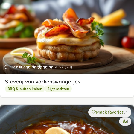
★★★★★
⏱ 2 min
👥 4
4.57 (28)
Stoverij van varkenswangetjes
BBQ & buiten koken
Bijgerechten
Maak favoriet
91
ke
👍
1
lek
ge