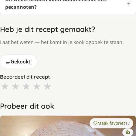
pecannoten?
Heb je dit recept gemaakt?
Laat het weten — het komt in je kooklogboek te staan.
🍳
Gekookt!
Beoordeel dit recept
★
★
★
★
★
Probeer dit ook
Maak favoriet
17
👍