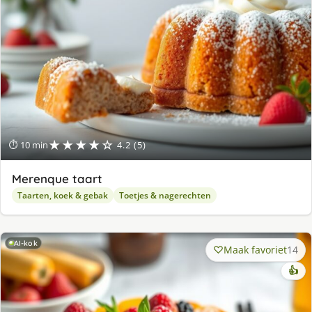
★★★★☆
⏱ 10 min
4.2 (5)
Merenque taart
Taarten, koek & gebak
Toetjes & nagerechten
AI-kok
Maak favoriet
14
👍