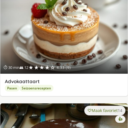
★★★★☆
⏱ 30 min
👥 12
4.33 (9)
Advokaattaart
Pasen
Seizoensrecepten
Maak favoriet
14
👍