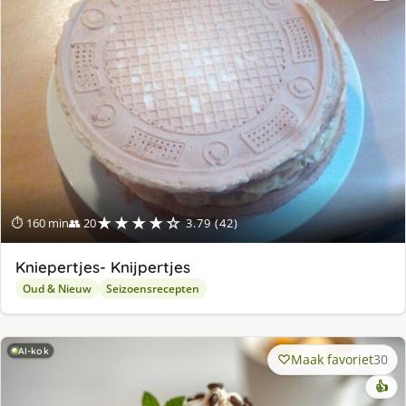
★★★★☆
⏱ 160 min
👥 20
3.79 (42)
Kniepertjes- Knijpertjes
Oud & Nieuw
Seizoensrecepten
AI-kok
Maak favoriet
30
👍