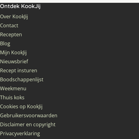
Ontdek KookJij
Over KookJij
Contact
Recepten
Blog
Mijn KookJij
Nieuwsbrief
Recept insturen
Boodschappenlijst
Weekmenu
Thuis koks
Cookies op KookJij
Gebruikersvoorwaarden
Disclaimer en copyright
Privacyverklaring