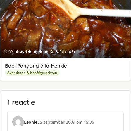
★★★★☆
⏱ 60 min
👥 4
3.96 (108)
Babi Pangang à la Henkie
Avondeten & hoofdgerechten
1 reactie
Leonie
25 september 2009 om 15:35
s