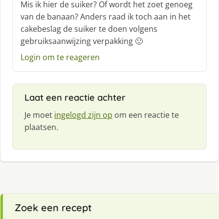
c
Mis ik hier de suiker? Of wordt het zoet genoeg
h
van de banaan? Anders raad ik toch aan in het
r
cakebeslag de suiker te doen volgens
e
gebruiksaanwijzing verpakking 🙂
e
f
Login om te reageren
:
Laat een reactie achter
Je moet
ingelogd zijn op
om een reactie te
plaatsen.
Zoek een recept