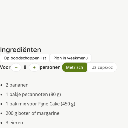
Ingrediënten
Op boodschappenlijst
Plan in weekmenu
−
+
Voor
8
personen
Metrisch
US cups/oz
2 bananen
1 bakje pecannoten (80 g)
1 pak mix voor Fijne Cake (450 g)
200 g boter of margarine
3 eieren