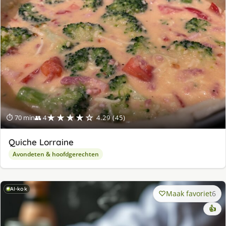
★★★★☆
⏱ 70 min
👥 4
4.29 (45)
Quiche Lorraine
Avondeten & hoofdgerechten
AI-kok
Maak favoriet
6
👍