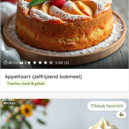
★★★★☆
⏱ 40 min
👥 8
3.88 (8)
Appeltaart (zelfrijzend bakmeel)
Taarten, koek & gebak
AI-kok
Maak favoriet
9
👍