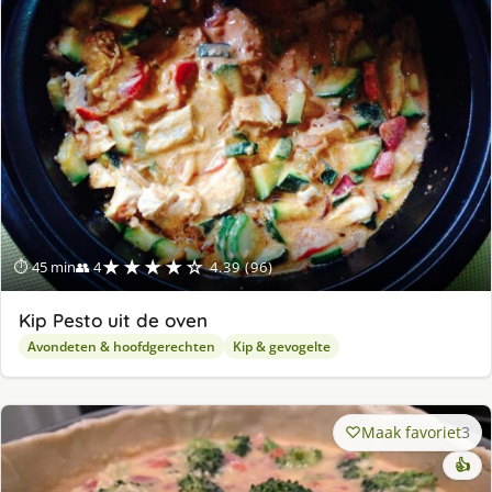
lek
ge
★★★★☆
⏱ 45 min
👥 4
4.39 (96)
Kip Pesto uit de oven
Avondeten & hoofdgerechten
Kip & gevogelte
Maak favoriet
3
👍