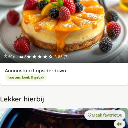
★★★★☆
⏱ 60 min
👥 8
3.86 (7)
Ananastaart upside-down
Taarten, koek & gebak
Lekker hierbij
Maak favoriet
38
ke
👍
1