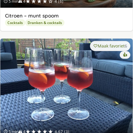
★★★★☆
⏱ 5 min
👥 4
4 (6)
Citroen – munt spoom
Cocktails
Dranken & cocktails
Maak favoriet
6
👍
★★★★★
⏱ 5 min
👥 4
4.67 (3)