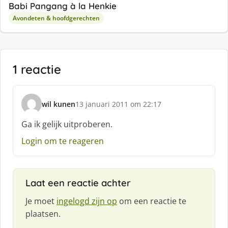
Babi Pangang à la Henkie
Avondeten & hoofdgerechten
1 reactie
wil kunen
13 januari 2011 om 22:17
s
c
Ga ik gelijk uitproberen.
h
Login om te reageren
r
e
e
f
Laat een reactie achter
:
Je moet
ingelogd zijn op
om een reactie te
plaatsen.