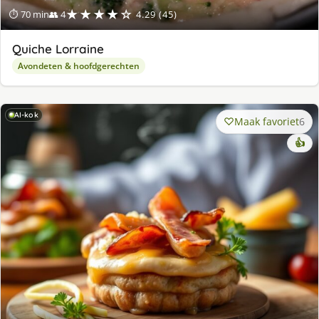
★★★★☆
⏱ 70 min
👥 4
4.29 (45)
Quiche Lorraine
Avondeten & hoofdgerechten
AI-kok
Maak favoriet
6
👍