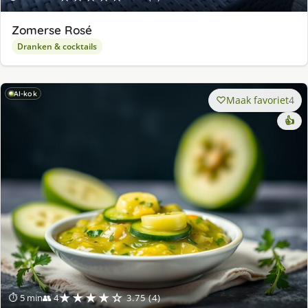
Zomerse Rosé
Dranken & cocktails
AI-kok
Maak favoriet
4
👍
★★★★☆
⏱ 5 min
👥 4
3.75 (4)