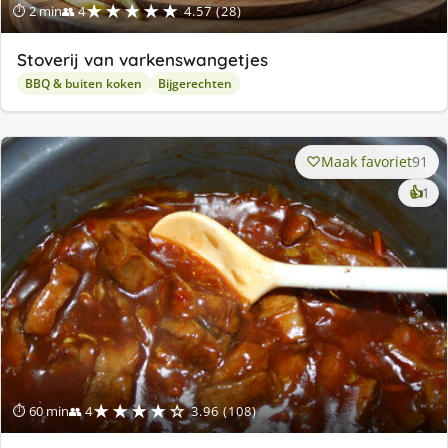
★★★★★
⏱ 2 min
👥 4
4.57 (28)
Stoverij van varkenswangetjes
BBQ & buiten koken
Bijgerechten
Maak favoriet
91
ke
👍
1
lek
ge
★★★★☆
⏱ 60 min
👥 4
3.96 (108)