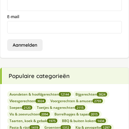
E-mail
Aanmelden
Populaire categorieën
Avondeten & hoofdgerechten
Bijgerechten
12144
3824
Vleesgerechten
Voorgerechten & amuses
3024
2759
Soepen
Toetjes & nagerechten
2120
2115
Vis & zeevruchten
Borrelhapjes & tapas
2094
2015
Taarten, koek & gebak
BBQ & buiten koken
1975
1434
Pasta & rijst
Groenten
Kip & gevogelte
1419
1312
1297