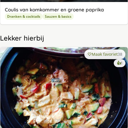
Coulis van komkommer en groene paprika
Dranken & cocktails
Sauzen & basics
Lekker hierbij
Maak favoriet
38
ke
👍
1
lek
ge