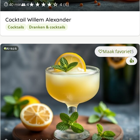
★★★★☆
⏱ 40 min
👥 4
4 (6)
Cocktail Willem Alexander
Cocktails
Dranken & cocktails
AI-kok
Maak favoriet
5
👍