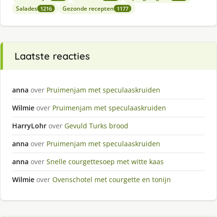
Salades
Gezonde recepten
1216
1177
Laatste reacties
anna
over
Pruimenjam met speculaaskruiden
Wilmie
over
Pruimenjam met speculaaskruiden
HarryLohr
over
Gevuld Turks brood
anna
over
Pruimenjam met speculaaskruiden
anna
over
Snelle courgettesoep met witte kaas
Wilmie
over
Ovenschotel met courgette en tonijn