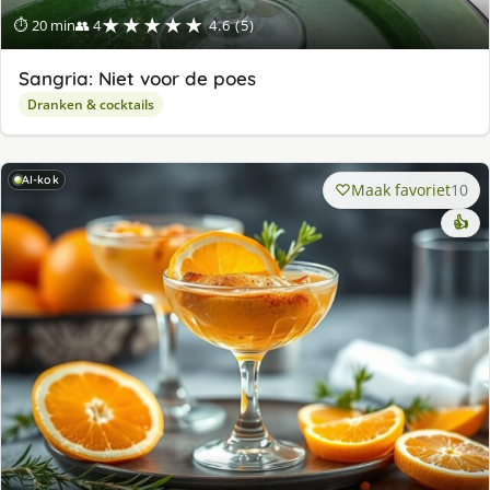
★★★★★
⏱ 20 min
👥 4
4.6 (5)
Sangria: Niet voor de poes
Dranken & cocktails
AI-kok
Maak favoriet
10
👍