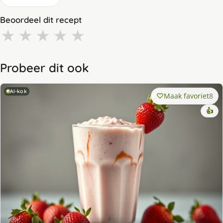
Beoordeel dit recept
★
★
★
★
★
Probeer dit ook
AI-kok
Maak favoriet
8
👍