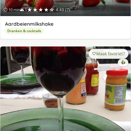
★★★★☆
⏱ 10 min
👥 1
4.43 (7)
Aardbeienmilkshake
Dranken & cocktails
Maak favoriet
7
👍