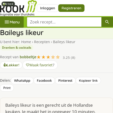
AI-kok
AI-kok
AI-kok
AI-kok
Inloggen
Registreren
Zoek een recept
Menu
Baileys likeur
U bent hier:
Home
›
Recepten
›
Baileys likeur
Dranken & cocktails
★★★☆☆
Recept van
bobbeltje
3.25 (8)
Maak favoriet
7
👍
Lekker!
Delen:
WhatsApp
Facebook
Pinterest
Kopieer link
Print
Baileys likeur is een gerecht uit de Hollandse
keuken. Je maakt het in ongeveer 10 minuten.