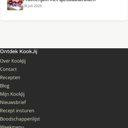
28 juli 2026
Ontdek KookJij
Over KookJij
Contact
Recepten
Blog
Mijn KookJij
Nieuwsbrief
Recept insturen
Boodschappenlijst
Weekmenu