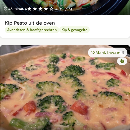
★★★★☆
⏱ 45 min
👥 4
4.39 (96)
Kip Pesto uit de oven
Avondeten & hoofdgerechten
Kip & gevogelte
Maak favoriet
3
👍