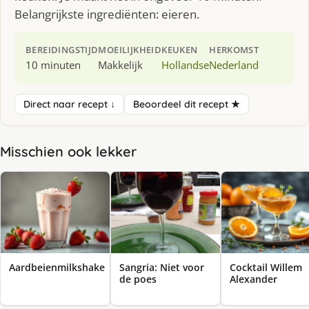
Belangrijkste ingrediënten: eieren.
BEREIDINGSTIJD
MOEILIJKHEID
KEUKEN
HERKOMST
10 minuten
Makkelijk
Hollandse
Nederland
Direct naar recept ↓
Beoordeel dit recept ★
Misschien ook lekker
Aardbeienmilkshake
Sangria: Niet voor
Cocktail Willem
de poes
Alexander