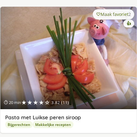
Maak favoriet
2
👍
★★★★☆
⏱ 20 min
3.82 (11)
Pasta met Luikse peren siroop
Bijgerechten
Makkelijke recepten