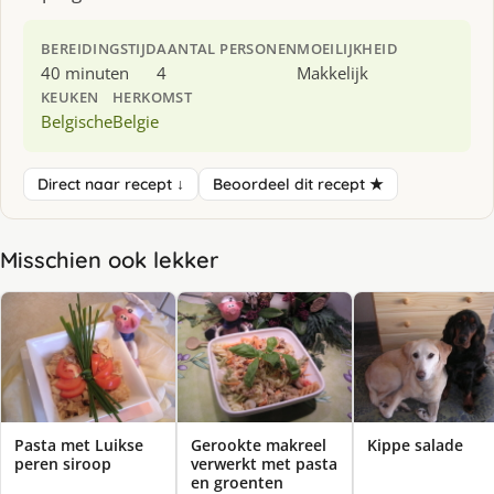
BEREIDINGSTIJD
AANTAL PERSONEN
MOEILIJKHEID
40 minuten
4
Makkelijk
KEUKEN
HERKOMST
Belgische
Belgie
Direct naar recept ↓
Beoordeel dit recept ★
Misschien ook lekker
Pasta met Luikse
Gerookte makreel
Kippe salade
peren siroop
verwerkt met pasta
en groenten