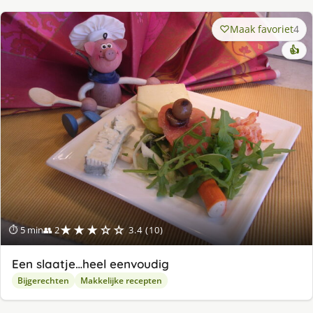
Maak favoriet
4
👍
★★★☆☆
⏱ 5 min
👥 2
3.4 (10)
Een slaatje…heel eenvoudig
Bijgerechten
Makkelijke recepten