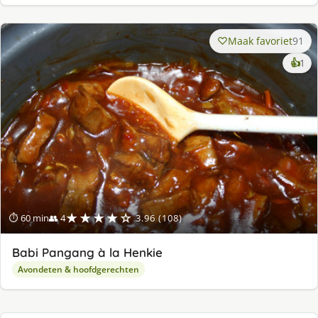
Maak favoriet
91
ke
👍
1
lek
ge
★★★★☆
⏱ 60 min
👥 4
3.96 (108)
Babi Pangang à la Henkie
Avondeten & hoofdgerechten