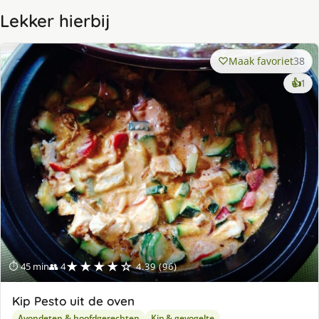
Lekker hierbij
Maak favoriet
38
ke
👍
1
lek
ge
★★★★☆
⏱ 45 min
👥 4
4.39 (96)
Kip Pesto uit de oven
Avondeten & hoofdgerechten
Kip & gevogelte