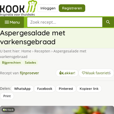
Inloggen
Registreren
Zoek een recept
Menu
Aspergesalade met
varkensgebraad
U bent hier:
Home
›
Recepten
›
Aspergesalade met
varkensgebraad
Bijgerechten
Salades
Maak favoriet
6
Recept van
fijnproever
👍
Lekker!
Delen:
WhatsApp
Facebook
Pinterest
Kopieer link
Print
AI-kok