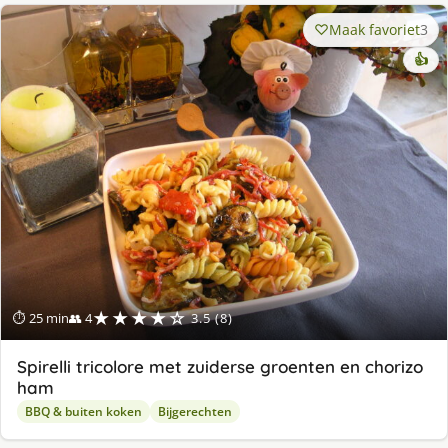
Maak favoriet
3
👍
★★★★☆
⏱ 25 min
👥 4
3.5 (8)
Spirelli tricolore met zuiderse groenten en chorizo
ham
BBQ & buiten koken
Bijgerechten