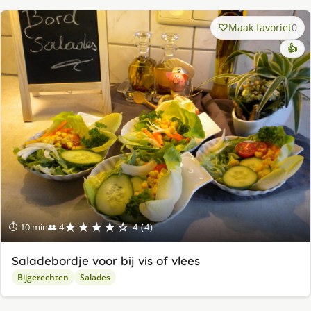
Maak favoriet
0
👍
★★★★☆
⏱ 10 min
👥 4
4 (4)
Saladebordje voor bij vis of vlees
Bijgerechten
Salades