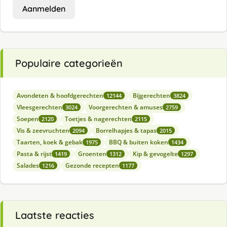
Aanmelden
Populaire categorieën
Avondeten & hoofdgerechten
Bijgerechten
12144
3824
Vleesgerechten
Voorgerechten & amuses
3024
2759
Soepen
Toetjes & nagerechten
2120
2115
Vis & zeevruchten
Borrelhapjes & tapas
2094
2015
Taarten, koek & gebak
BBQ & buiten koken
1975
1434
Pasta & rijst
Groenten
Kip & gevogelte
1419
1312
1297
Salades
Gezonde recepten
1216
1177
Laatste reacties