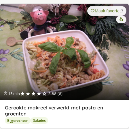
Maak favoriet
3
👍
★★★★☆
⏱ 15 min
3.88 (8)
Gerookte makreel verwerkt met pasta en
groenten
Bijgerechten
Salades