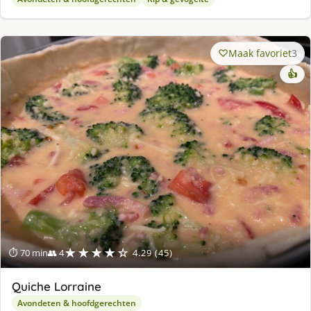
Maak favoriet
3
👍
★★★★☆
⏱ 70 min
👥 4
4.29 (45)
Quiche Lorraine
Avondeten & hoofdgerechten