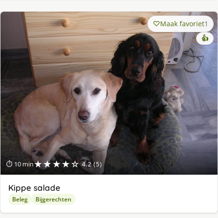
Maak favoriet
1
👍
★★★★☆
⏱ 10 min
4.2 (5)
Kippe salade
Beleg
Bijgerechten