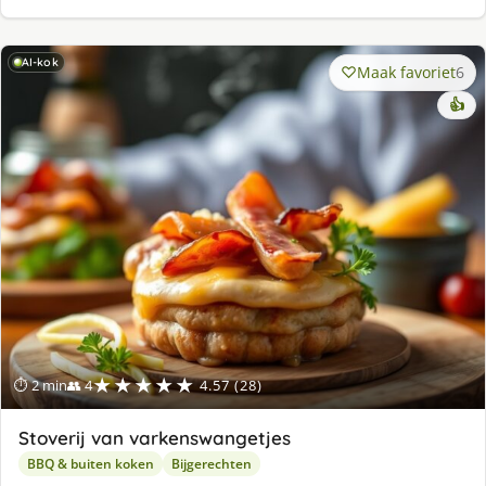
AI-kok
Maak favoriet
6
👍
★★★★★
⏱ 2 min
👥 4
4.57 (28)
Stoverij van varkenswangetjes
BBQ & buiten koken
Bijgerechten