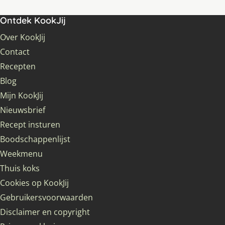
Ontdek KookJij
Over KookJij
Contact
Recepten
Blog
Mijn KookJij
Nieuwsbrief
Recept insturen
Boodschappenlijst
Weekmenu
Thuis koks
Cookies op KookJij
Gebruikersvoorwaarden
Disclaimer en copyright