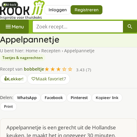
AI-kok
AI-kok
AI-kok
AI-kok
AI-kok
Inloggen
Registreren
Zoek een recept
Menu
Appelpannetje
U bent hier:
Home
›
Recepten
›
Appelpannetje
Toetjes & nagerechten
★★★☆☆
Recept van
bobbeltje
3.43 (7)
Maak favoriet
7
👍
Lekker!
Delen:
WhatsApp
Facebook
Pinterest
Kopieer link
Print
Appelpannetje is een gerecht uit de Hollandse
keuken. Je maakt het in ongeveer 30 minuten,