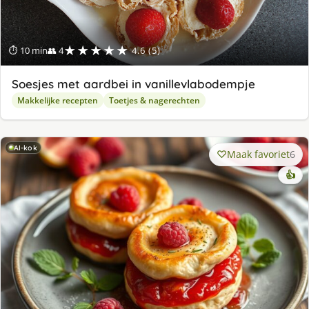
★★★★★
⏱ 10 min
👥 4
4.6 (5)
Soesjes met aardbei in vanillevlabodempje
Makkelijke recepten
Toetjes & nagerechten
AI-kok
Maak favoriet
6
👍