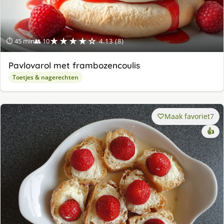
★★★★☆
⏱ 45 min
👥 10
4.13 (8)
Pavlovarol met frambozencoulis
Toetjes & nagerechten
Maak favoriet
7
👍