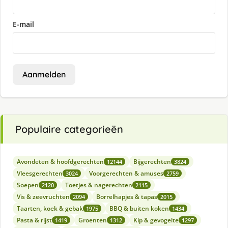
E-mail
Aanmelden
Populaire categorieën
Avondeten & hoofdgerechten
Bijgerechten
12144
3824
Vleesgerechten
Voorgerechten & amuses
3024
2759
Soepen
Toetjes & nagerechten
2120
2115
Vis & zeevruchten
Borrelhapjes & tapas
2094
2015
Taarten, koek & gebak
BBQ & buiten koken
1975
1434
Pasta & rijst
Groenten
Kip & gevogelte
1419
1312
1297