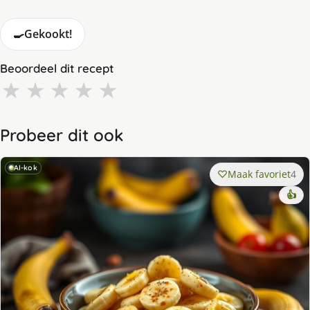
🍳
Gekookt!
Beoordeel dit recept
★
★
★
★
★
Probeer dit ook
AI-kok
Maak favoriet
4
👍