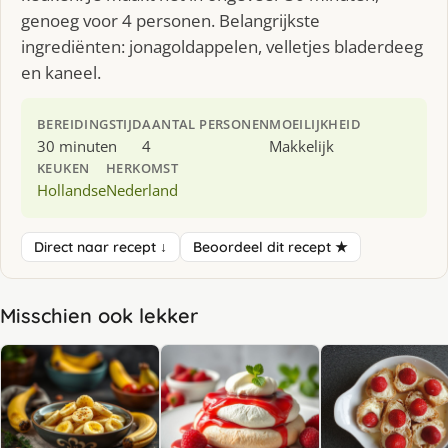
genoeg voor 4 personen. Belangrijkste
ingrediënten: jonagoldappelen, velletjes bladerdeeg
en kaneel.
BEREIDINGSTIJD
AANTAL PERSONEN
MOEILIJKHEID
30 minuten
4
Makkelijk
KEUKEN
HERKOMST
Hollandse
Nederland
Direct naar recept ↓
Beoordeel dit recept ★
Misschien ook lekker