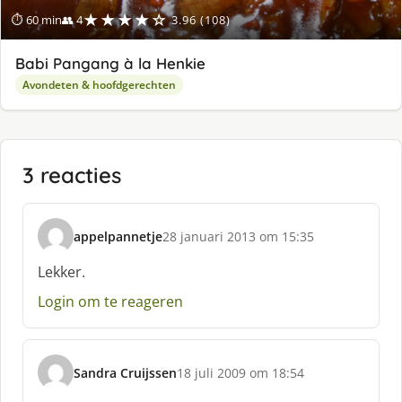
★★★★☆
⏱ 60 min
👥 4
3.96 (108)
Babi Pangang à la Henkie
Avondeten & hoofdgerechten
3 reacties
appelpannetje
28 januari 2013 om 15:35
s
c
Lekker.
h
Login om te reageren
r
e
e
f
Sandra Cruijssen
18 juli 2009 om 18:54
:
s
c