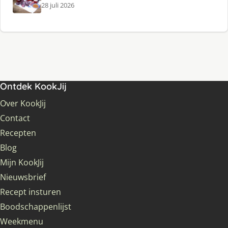
28 juli 2026
Ontdek KookJij
Over KookJij
Contact
Recepten
Blog
Mijn KookJij
Nieuwsbrief
Recept insturen
Boodschappenlijst
Weekmenu