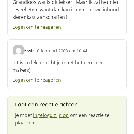
Grandioos,wat is dit lekker ! Maar ik zal het niet
h
teveel eten, want dan kan ik een nieuwe inhoud
r
klerenkast aanschaffen !
e
e
Login om te reageren
f
:
rosie
10 februari 2008 om 10:44
s
c
dit is zo lekker echt je moet het een keer
h
maken;)
r
e
Login om te reageren
e
f
:
Laat een reactie achter
Je moet
ingelogd zijn op
om een reactie te
plaatsen.