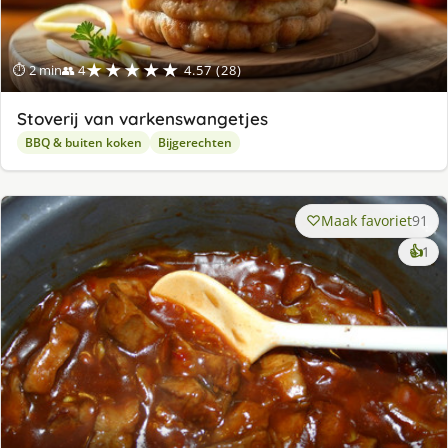
★★★★★
⏱ 2 min
👥 4
4.57 (28)
Stoverij van varkenswangetjes
BBQ & buiten koken
Bijgerechten
Maak favoriet
91
ke
👍
1
lek
ge