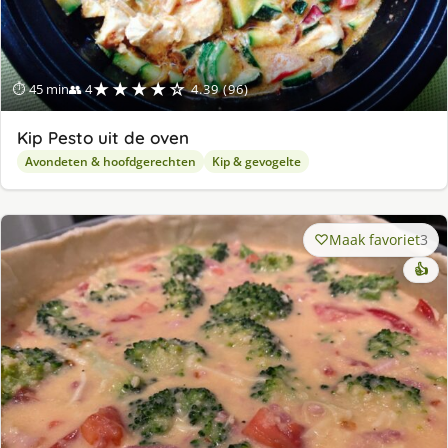
★★★★☆
⏱ 45 min
👥 4
4.39 (96)
Kip Pesto uit de oven
Avondeten & hoofdgerechten
Kip & gevogelte
Maak favoriet
3
👍