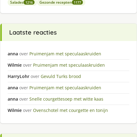
Salades
Gezonde recepten
1216
1177
Laatste reacties
anna
over
Pruimenjam met speculaaskruiden
Wilmie
over
Pruimenjam met speculaaskruiden
HarryLohr
over
Gevuld Turks brood
anna
over
Pruimenjam met speculaaskruiden
anna
over
Snelle courgettesoep met witte kaas
Wilmie
over
Ovenschotel met courgette en tonijn