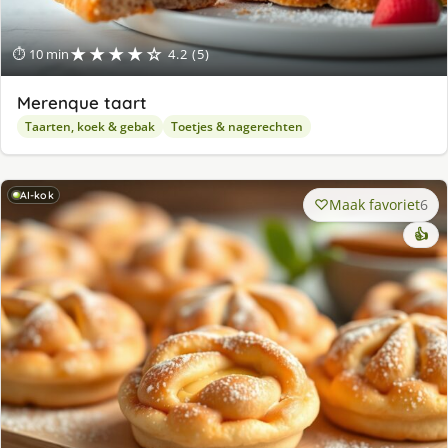
★★★★☆
⏱ 10 min
4.2 (5)
Merenque taart
Taarten, koek & gebak
Toetjes & nagerechten
AI-kok
Maak favoriet
6
👍