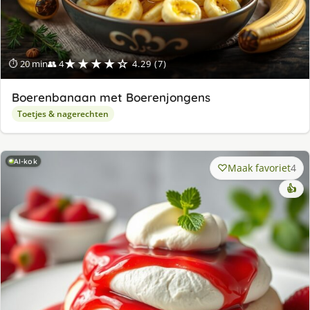
★★★★☆
⏱ 20 min
👥 4
4.29 (7)
Boerenbanaan met Boerenjongens
Toetjes & nagerechten
AI-kok
Maak favoriet
4
👍