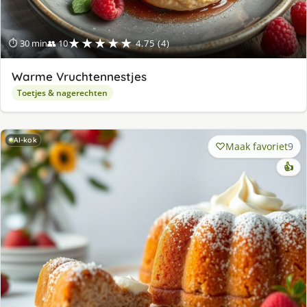
★★★★★
⏱ 30 min
👥 10
4.75 (4)
Warme Vruchtennestjes
Toetjes & nagerechten
AI-kok
Maak favoriet
9
👍