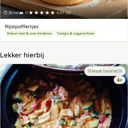
★★★★★
⏱ 30 min
👥 10
4.67 (3)
Rijstpoffertjes
Koken met & voor kinderen
Toetjes & nagerechten
Lekker hierbij
Maak favoriet
38
ke
👍
1
lek
ge