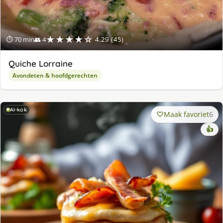
★★★★☆
⏱ 70 min
👥 4
4.29 (45)
Quiche Lorraine
Avondeten & hoofdgerechten
AI-kok
Maak favoriet
6
👍