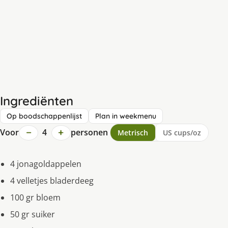
Ingrediënten
Op boodschappenlijst
Plan in weekmenu
−
+
Voor
4
personen
Metrisch
US cups/oz
4 jonagoldappelen
4 velletjes bladerdeeg
100 gr bloem
50 gr suiker