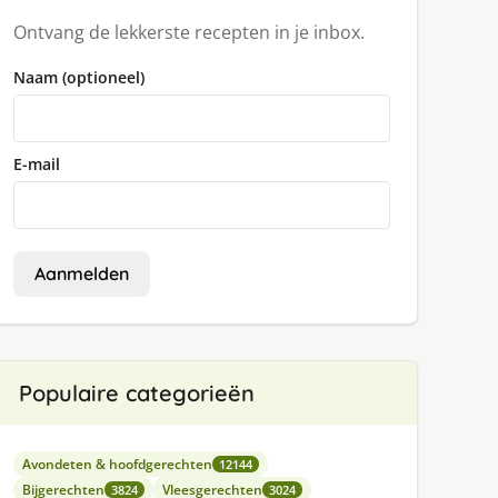
Ontvang de lekkerste recepten in je inbox.
Naam (optioneel)
E-mail
Aanmelden
Populaire categorieën
Avondeten & hoofdgerechten
12144
Bijgerechten
Vleesgerechten
3824
3024