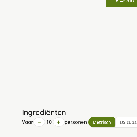
👩‍🍳 St
Ingrediënten
−
+
Voor
10
personen
Metrisch
US cups