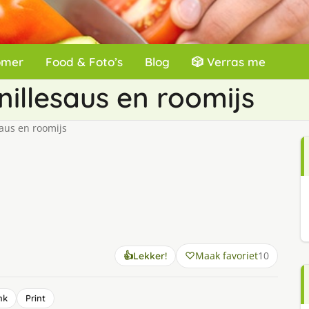
omer
Food & Foto’s
Blog
🎲 Verras me
illesaus en roomijs
aus en roomijs
Maak favoriet
10
👍
Lekker!
nk
Print