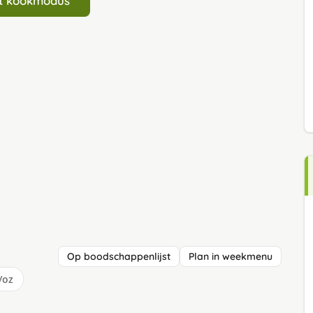
art kookmodus
Op boodschappenlijst
Plan in weekmenu
/oz