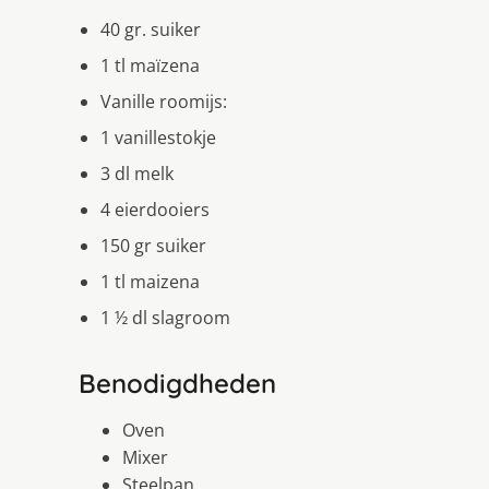
40 gr. suiker
1 tl maïzena
Vanille roomijs:
1 vanillestokje
3 dl melk
4 eierdooiers
150 gr suiker
1 tl maizena
1 ½ dl slagroom
Benodigdheden
Oven
Mixer
Steelpan