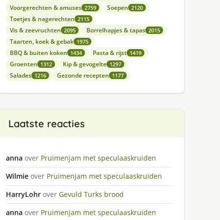
Voorgerechten & amuses
Soepen
2759
2120
Toetjes & nagerechten
2115
Vis & zeevruchten
Borrelhapjes & tapas
2095
2015
Taarten, koek & gebak
1975
BBQ & buiten koken
Pasta & rijst
1434
1419
Groenten
Kip & gevogelte
1312
1297
Salades
Gezonde recepten
1216
1177
Laatste reacties
anna
over
Pruimenjam met speculaaskruiden
Wilmie
over
Pruimenjam met speculaaskruiden
HarryLohr
over
Gevuld Turks brood
anna
over
Pruimenjam met speculaaskruiden