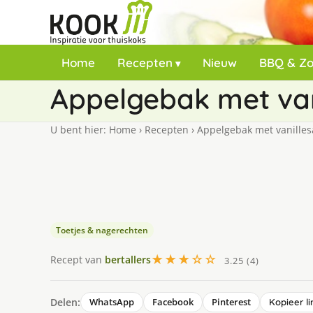
Home
Recepten
Nieuw
BBQ & Z
Appelgebak met van
U bent hier:
Home
›
Recepten
›
Appelgebak met vanilles
Toetjes & nagerechten
★★★☆☆
Recept van
bertallers
3.25 (4)
Delen:
WhatsApp
Facebook
Pinterest
Kopieer li