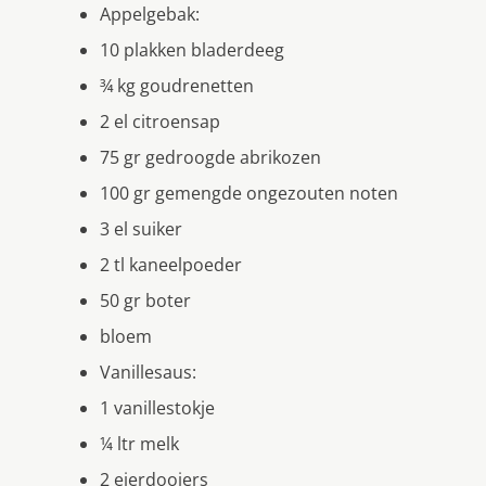
Appelgebak:
10 plakken bladerdeeg
¾ kg goudrenetten
2 el citroensap
75 gr gedroogde abrikozen
100 gr gemengde ongezouten noten
3 el suiker
2 tl kaneelpoeder
50 gr boter
bloem
Vanillesaus:
1 vanillestokje
¼ ltr melk
2 eierdooiers