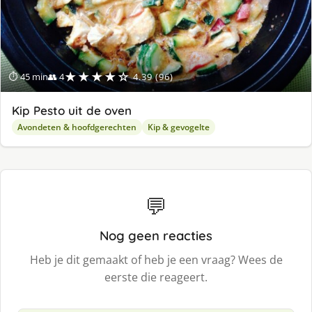
★★★★☆
⏱ 45 min
👥 4
4.39 (96)
Kip Pesto uit de oven
Avondeten & hoofdgerechten
Kip & gevogelte
💬
Nog geen reacties
Heb je dit gemaakt of heb je een vraag? Wees de
eerste die reageert.