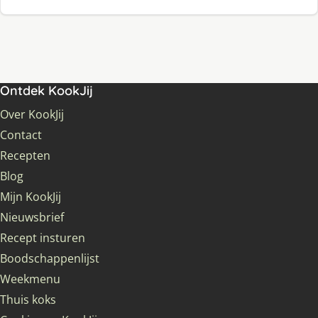
Ontdek KookJij
Over KookJij
Contact
Recepten
Blog
Mijn KookJij
Nieuwsbrief
Recept insturen
Boodschappenlijst
Weekmenu
Thuis koks