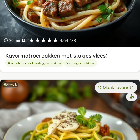
★★★★★
⏱ 30 min
👥 2
4.64 (83)
Kavurma(roerbakken met stukjes vlees)
Avondeten & hoofdgerechten
Vleesgerechten
AI-kok
Maak favoriet
4
👍