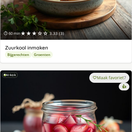
★★★☆☆
⏱ 60 min
3.33 (3)
Zuurkool inmaken
Bijgerechten
Groenten
AI-kok
Maak favoriet
7
👍