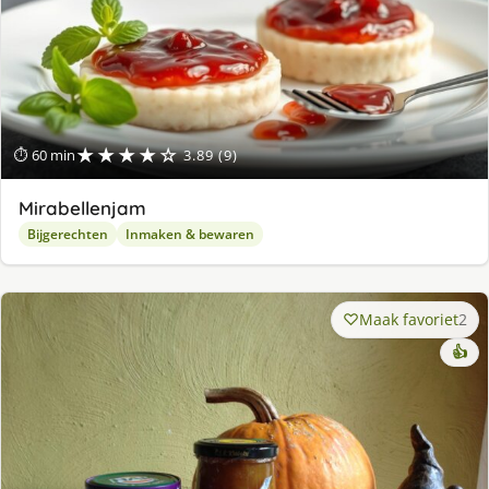
★★★★☆
⏱ 60 min
3.89 (9)
Mirabellenjam
Bijgerechten
Inmaken & bewaren
Maak favoriet
2
👍