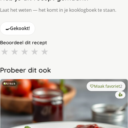
Laat het weten — het komt in je kooklogboek te staan.
🍳
Gekookt!
Beoordeel dit recept
★
★
★
★
★
Probeer dit ook
AI-kok
Maak favoriet
2
👍