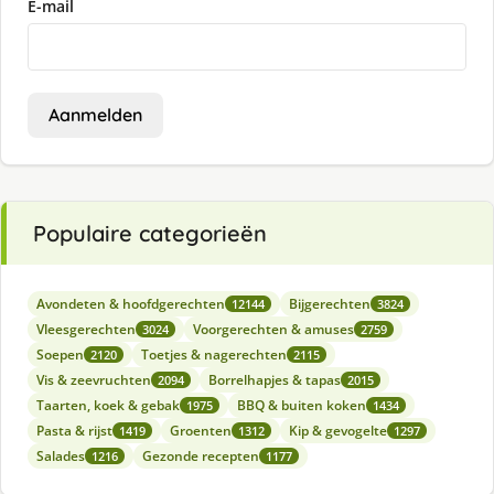
E-mail
Aanmelden
Populaire categorieën
Avondeten & hoofdgerechten
Bijgerechten
12144
3824
Vleesgerechten
Voorgerechten & amuses
3024
2759
Soepen
Toetjes & nagerechten
2120
2115
Vis & zeevruchten
Borrelhapjes & tapas
2094
2015
Taarten, koek & gebak
BBQ & buiten koken
1975
1434
Pasta & rijst
Groenten
Kip & gevogelte
1419
1312
1297
Salades
Gezonde recepten
1216
1177