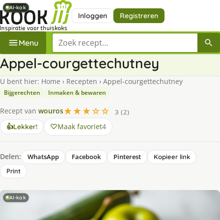
AI-kok
AI-kok
AI-kok
AI-kok
AI-kok
AI-kok
Inloggen
Registreren
Zoek een recept
Menu
Appel-courgettechutney
U bent hier:
Home
›
Recepten
›
Appel-courgettechutney
Bijgerechten
Inmaken & bewaren
★★★☆☆
Recept van
wouros
3 (2)
Maak favoriet
4
👍
Lekker!
Delen:
WhatsApp
Facebook
Pinterest
Kopieer link
Print
AI-kok