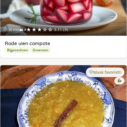
★★★☆☆
⏱ 30 min
👥 4
3.11 (9)
Rode uien compote
Bijgerechten
Groenten
Maak favoriet
0
👍