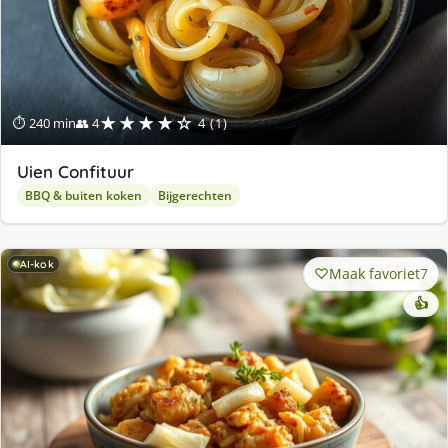
★★★★☆
⏱ 240 min
👥 4
4 (1)
Uien Confituur
BBQ & buiten koken
Bijgerechten
AI-kok
Maak favoriet
7
👍