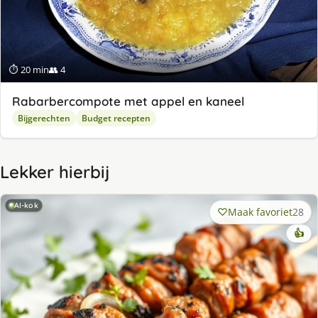
⏱ 20 min
👥 4
Rabarbercompote met appel en kaneel
Bijgerechten
Budget recepten
Lekker hierbij
AI-kok
Maak favoriet
28
👍