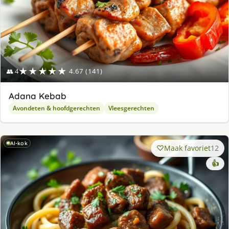
★★★★★
👥 4
4.67 (141)
Adana Kebab
Avondeten & hoofdgerechten
Vleesgerechten
AI-kok
Maak favoriet
12
👍