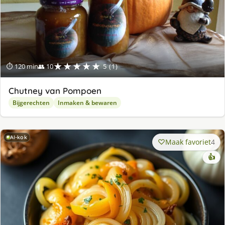
★★★★★
⏱ 120 min
👥 10
5 (1)
Chutney van Pompoen
Bijgerechten
Inmaken & bewaren
AI-kok
Maak favoriet
4
👍