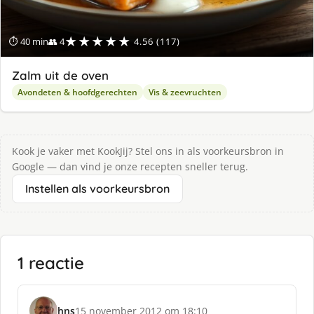
★★★★★
⏱ 40 min
👥 4
4.56 (117)
Zalm uit de oven
Avondeten & hoofdgerechten
Vis & zeevruchten
Kook je vaker met KookJij? Stel ons in als voorkeursbron in
Google — dan vind je onze recepten sneller terug.
Instellen als voorkeursbron
1 reactie
hns
15 november 2012 om 18:10