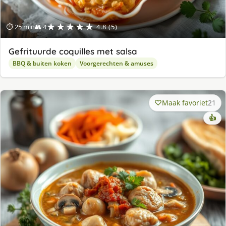
★★★★★
⏱ 25 min
👥 4
4.8 (5)
Gefrituurde coquilles met salsa
BBQ & buiten koken
Voorgerechten & amuses
Maak favoriet
21
👍