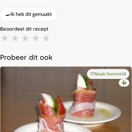
🍳
Ik heb dit gemaakt
Beoordeel dit recept
★
★
★
★
★
Probeer dit ook
Maak favoriet
48
👍