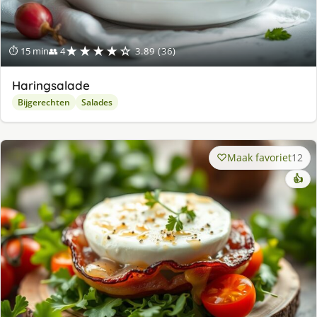
★★★★☆
⏱ 15 min
👥 4
3.89 (36)
Haringsalade
Bijgerechten
Salades
Maak favoriet
12
👍