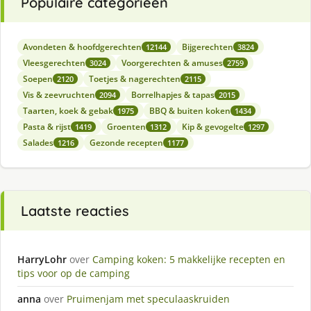
Populaire categorieën
Avondeten & hoofdgerechten
Bijgerechten
12144
3824
Vleesgerechten
Voorgerechten & amuses
3024
2759
Soepen
Toetjes & nagerechten
2120
2115
Vis & zeevruchten
Borrelhapjes & tapas
2094
2015
Taarten, koek & gebak
BBQ & buiten koken
1975
1434
Pasta & rijst
Groenten
Kip & gevogelte
1419
1312
1297
Salades
Gezonde recepten
1216
1177
Laatste reacties
HarryLohr
over
Camping koken: 5 makkelijke recepten en
tips voor op de camping
anna
over
Pruimenjam met speculaaskruiden