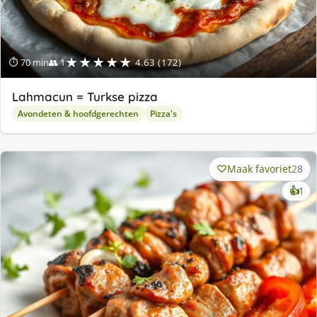
★★★★★
⏱ 70 min
👥 1
4.63 (172)
Lahmacun = Turkse pizza
Avondeten & hoofdgerechten
Pizza's
Maak favoriet
28
ke
👍
1
lek
ge