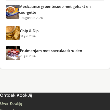
Mexicaanse groentesoep met gehakt en
courgette
1 augustus 2026
Chip & Dip
31 juli 2026
Pruimenjam met speculaaskruiden
28 juli 2026
Ontdek KookJij
Over KookJij