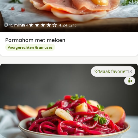
★★★★☆
⏱ 15 min
👥 4
4.24 (21)
Parmaham met meloen
Voorgerechten & amuses
Maak favoriet
18
👍