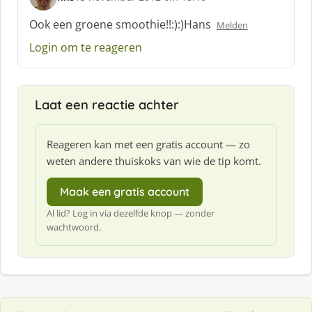
s
c
Ook een groene smoothie!!:):)Hans
Melden
h
Login om te reageren
r
e
e
f
Laat een reactie achter
:
Reageren kan met een gratis account — zo
weten andere thuiskoks van wie de tip komt.
Maak een gratis account
Al lid? Log in via dezelfde knop — zonder
wachtwoord.