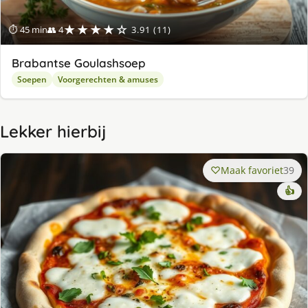
★★★★☆
⏱ 45 min
👥 4
3.91 (11)
Brabantse Goulashsoep
Soepen
Voorgerechten & amuses
Lekker hierbij
Maak favoriet
39
👍