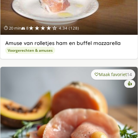
★★★★☆
⏱ 20 min
👥 8
4.34 (128)
Amuse van rolletjes ham en buffel mozzarella
Voorgerechten & amuses
Maak favoriet
14
👍