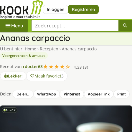
Inloggen
Registreren
Zoek een recept
Menu
Ananas carpaccio
U bent hier:
Home
›
Recepten
›
Ananas carpaccio
Voorgerechten & amuses
★★★★☆
Recept van
rdocter63
4.33 (3)
Maak favoriet
3
👍
Lekker!
Delen:
WhatsApp
Pinterest
Delen…
Kopieer link
Print
AI-kok