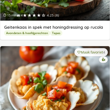
★★★★☆
⏱ 15 min
👥 4
4.25 (8)
Geitenkaas in spek met honingdressing op rucola
Avondeten & hoofdgerechten
Tapas
Maak favoriet
4
👍