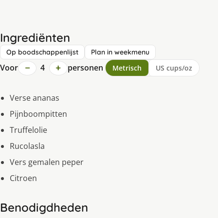
Ingrediënten
Op boodschappenlijst
Plan in weekmenu
−
+
Voor
4
personen
Metrisch
US cups/oz
Verse ananas
Pijnboompitten
Truffelolie
Rucolasla
Vers gemalen peper
Citroen
Benodigdheden