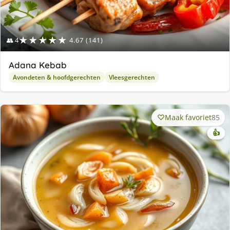
★★★★★
👥 4
4.67 (141)
Adana Kebab
Avondeten & hoofdgerechten
Vleesgerechten
Maak favoriet
85
👍