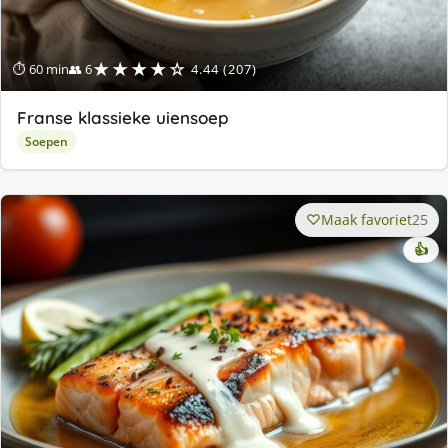
★★★★☆
⏱ 60 min
👥 6
4.44 (207)
Franse klassieke uiensoep
Soepen
Maak favoriet
25
👍