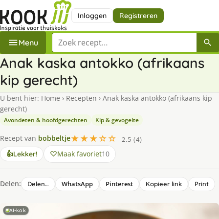
Inloggen
Registreren
Zoek een recept
Menu
Anak kaska antokko (afrikaans
kip gerecht)
U bent hier:
Home
›
Recepten
›
Anak kaska antokko (afrikaans kip
gerecht)
Avondeten & hoofdgerechten
Kip & gevogelte
★★★☆☆
Recept van
bobbeltje
2.5 (4)
Maak favoriet
10
👍
Lekker!
Delen:
WhatsApp
Pinterest
Delen…
Kopieer link
Print
AI-kok