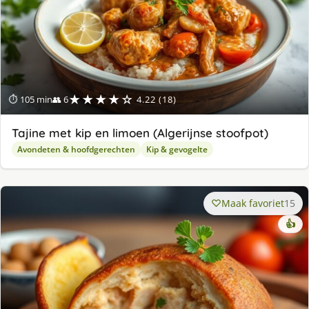
★★★★☆
⏱ 105 min
👥 6
4.22 (18)
Tajine met kip en limoen (Algerijnse stoofpot)
Avondeten & hoofdgerechten
Kip & gevogelte
Maak favoriet
15
👍