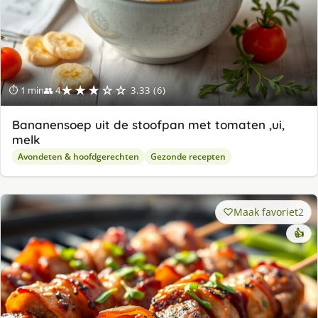
★★★☆☆
⏱ 1 min
👥 4
3.33 (6)
Bananensoep uit de stoofpan met tomaten ,ui,
melk
Avondeten & hoofdgerechten
Gezonde recepten
Maak favoriet
2
👍