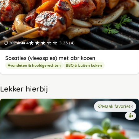
★★★☆☆
⏱ 20 min
👥 4
3.25 (4)
Sosaties (vleesspies) met abrikozen
Avondeten & hoofdgerechten
BBQ & buiten koken
Lekker hierbij
Maak favoriet
8
👍