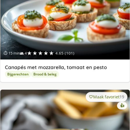
★★★★★
⏱ 15 min
👥 4
4.65 (101)
Canapés met mozzarella, tomaat en pesto
Bijgerechten
Brood & beleg
Maak favoriet
19
👍