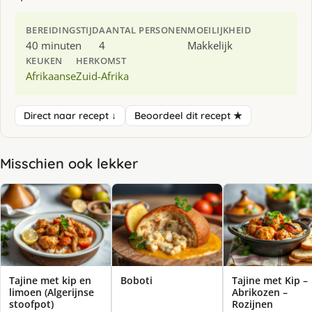
BEREIDINGSTIJD
AANTAL PERSONEN
MOEILIJKHEID
40 minuten
4
Makkelijk
KEUKEN
HERKOMST
Afrikaanse
Zuid-Afrika
Direct naar recept ↓
Beoordeel dit recept ★
Misschien ook lekker
Tajine met kip en
Boboti
Tajine met Kip –
limoen (Algerijnse
Abrikozen –
stoofpot)
Rozijnen