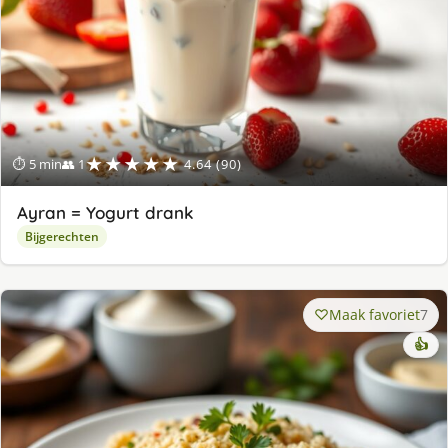
★★★★★
⏱ 5 min
👥 1
4.64 (90)
Ayran = Yogurt drank
Bijgerechten
Maak favoriet
7
👍