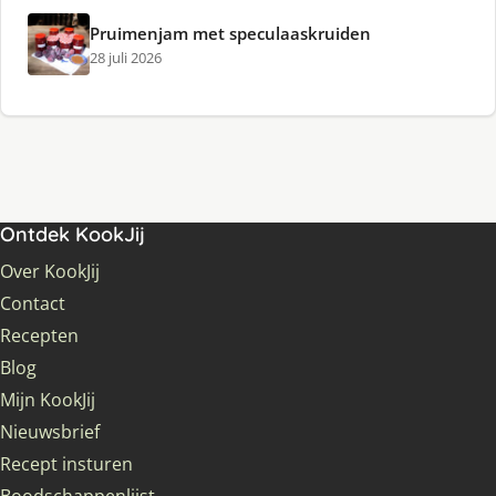
Pruimenjam met speculaaskruiden
28 juli 2026
Ontdek KookJij
Over KookJij
Contact
Recepten
Blog
Mijn KookJij
Nieuwsbrief
Recept insturen