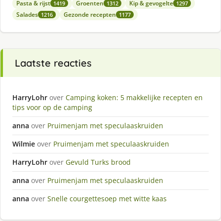
Pasta & rijst
Groenten
Kip & gevogelte
1419
1312
1297
Salades
Gezonde recepten
1216
1177
Laatste reacties
HarryLohr
over
Camping koken: 5 makkelijke recepten en
tips voor op de camping
anna
over
Pruimenjam met speculaaskruiden
Wilmie
over
Pruimenjam met speculaaskruiden
HarryLohr
over
Gevuld Turks brood
anna
over
Pruimenjam met speculaaskruiden
anna
over
Snelle courgettesoep met witte kaas