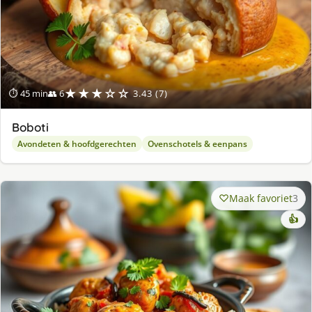
★★★☆☆
⏱ 45 min
👥 6
3.43 (7)
Boboti
Avondeten & hoofdgerechten
Ovenschotels & eenpans
Maak favoriet
3
👍