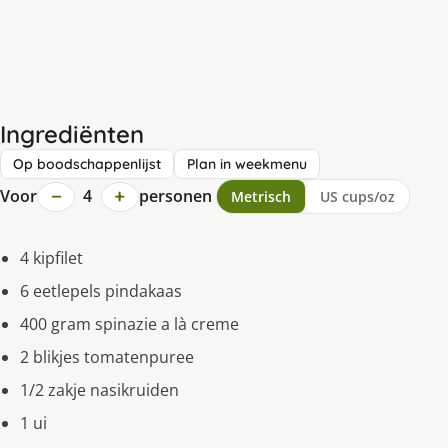
Ingrediënten
Op boodschappenlijst
Plan in weekmenu
−
+
Voor
4
personen
Metrisch
US cups/oz
4 kipfilet
6 eetlepels pindakaas
400 gram spinazie a là creme
2 blikjes tomatenpuree
1/2 zakje nasikruiden
1 ui