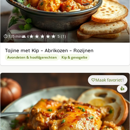
★★★★★
⏱ 135 min
👥 4
5 (1)
Tajine met Kip – Abrikozen – Rozijnen
Avondeten & hoofdgerechten
Kip & gevogelte
Maak favoriet
1
👍