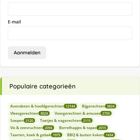
E-mail
Aanmelden
Populaire categorieën
Avondeten & hoofdgerechten
Bijgerechten
12144
3824
Vleesgerechten
Voorgerechten & amuses
3024
2759
Soepen
Toetjes & nagerechten
2120
2115
Vis & zeevruchten
Borrelhapjes & tapas
2094
2015
Taarten, koek & gebak
BBQ & buiten koken
1975
1434