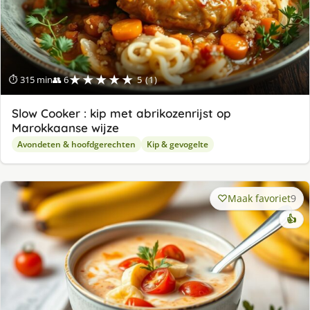
★★★★★
⏱ 315 min
👥 6
5 (1)
Slow Cooker : kip met abrikozenrijst op
Marokkaanse wijze
Avondeten & hoofdgerechten
Kip & gevogelte
Maak favoriet
9
👍