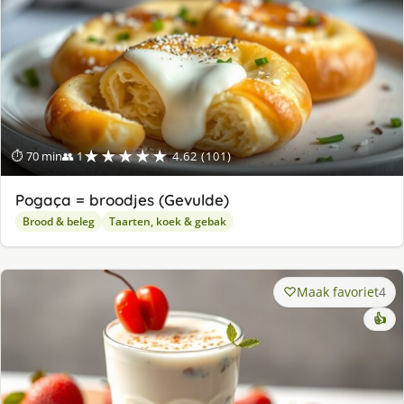
★★★★★
⏱ 70 min
👥 1
4.62 (101)
Pogaça = broodjes (Gevulde)
Brood & beleg
Taarten, koek & gebak
Maak favoriet
4
👍