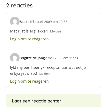
2 reacties
Bas
11 februari 2009 om 19:53
s
c
Met rijst is erg lekker!
Melden
h
Login om te reageren
r
e
e
f
Brigitte de Jong
2 mei 2008 om 11:23
:
s
c
lykt my een heerlyk recept.maar wat eet je
h
erby.ryst ofzo:)
Melden
r
e
Login om te reageren
e
f
:
Laat een reactie achter