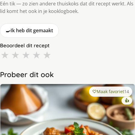
Eén tik — zo zien andere thuiskoks dat dit recept werkt. Als
lid komt het ook in je kooklogboek.
🍳
Ik heb dit gemaakt
Beoordeel dit recept
★
★
★
★
★
Probeer dit ook
Maak favoriet
14
👍