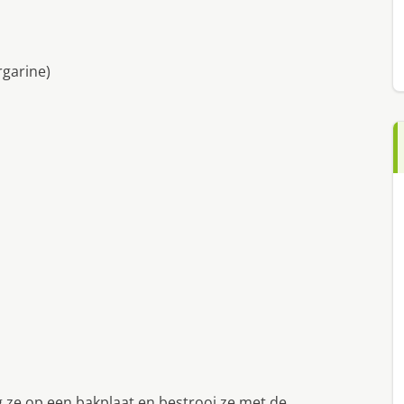
rgarine)
eg ze op een bakplaat en bestrooi ze met de