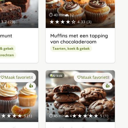
⏱ 40 min
👥 12
★★★★☆
3.7 (23)
4.33 (3)
 munt
Muffins met een topping
van chocoladeroom
 & gebak
Taarten, koek & gebak
erechten
AI-kok
Maak favoriet
4
Maak favoriet
8
👍
👍
★★★★★
★★★★★
5 (1)
⏱ 45 min
👥 4
5 (1)