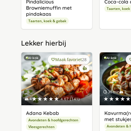
Pindalicious
Coca-cola 
Browniemuffin met
Taarten, koek
pindakaas
Taarten, koek & gebak
Lekker hierbij
AI-kok
AI-kok
Maak favoriet
28
👍
⏱ 30 min
👥 2
★★★★★
★★★★★
👥 4
4.67 (141)
Adana Kebab
Kavurma(r
met stukjes
Avondeten & hoofdgerechten
Avondeten & 
Vleesgerechten