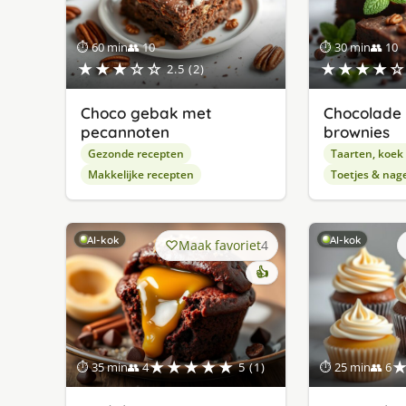
⏱ 60 min
👥 10
⏱ 30 min
👥 10
★★★☆☆
★★★★☆
2.5 (2)
Choco gebak met
Chocolade
pecannoten
brownies
Gezonde recepten
Taarten, koek
Makkelijke recepten
Toetjes & nag
AI-kok
AI-kok
Maak favoriet
4
👍
★★★★★
⏱ 35 min
👥 4
5 (1)
⏱ 25 min
👥 6