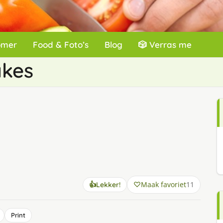
omer
Food & Foto’s
Blog
🎲 Verras me
akes
Maak favoriet
11
👍
Lekker!
Print