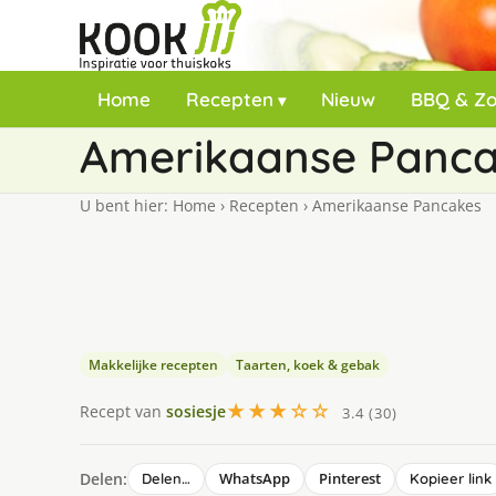
Home
Recepten
Nieuw
BBQ & Z
Amerikaanse Panc
U bent hier:
Home
›
Recepten
›
Amerikaanse Pancakes
Makkelijke recepten
Taarten, koek & gebak
★★★☆☆
Recept van
sosiesje
3.4 (30)
Delen:
WhatsApp
Pinterest
Delen…
Kopieer link