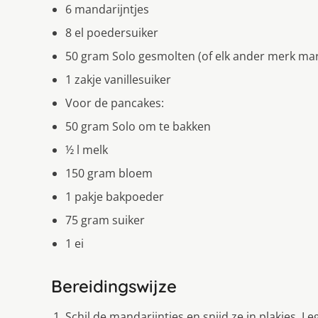
6 mandarijntjes
8 el poedersuiker
50 gram Solo gesmolten (of elk ander merk ma
1 zakje vanillesuiker
Voor de pancakes:
50 gram Solo om te bakken
½ l melk
150 gram bloem
1 pakje bakpoeder
75 gram suiker
1 ei
Bereidingswijze
Schil de mandarijntjes en snijd ze in plakjes. L