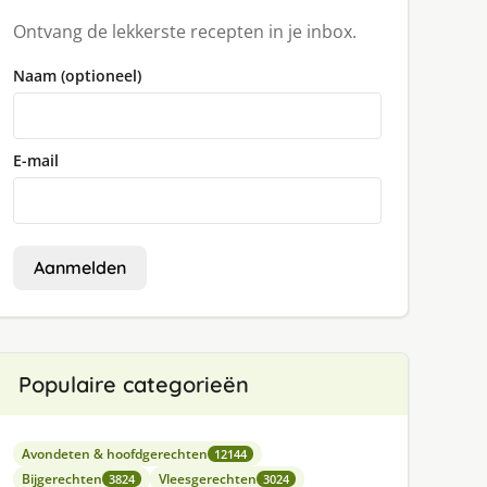
Ontvang de lekkerste recepten in je inbox.
Naam (optioneel)
E-mail
Aanmelden
Populaire categorieën
Avondeten & hoofdgerechten
12144
Bijgerechten
Vleesgerechten
3824
3024