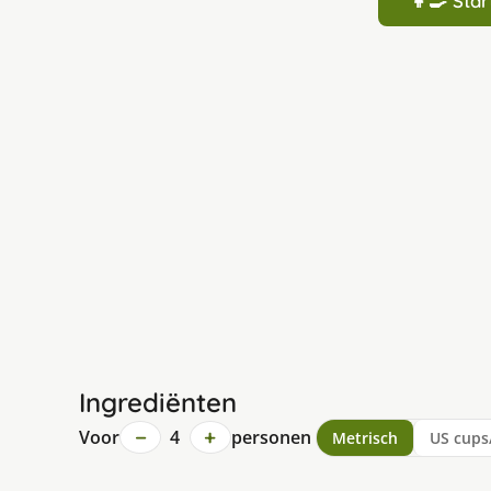
👩‍🍳 St
Ingrediënten
−
+
Voor
4
personen
Metrisch
US cups