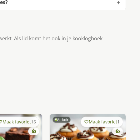
es?
werkt. Als lid komt het ook in je kooklogboek.
AI-kok
Maak favoriet
16
Maak favoriet
1
👍
👍