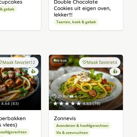
cupcakes
Double Chocolate
Cookies uit eigen oven,
 & gebak
lekker!!!
Taarten, koek & gebak
AI-kok
Maak favoriet
12
Maak favoriet
4
👍
👍
⏱ 30 min
👥 4
★★★★★
4.64 (83)
4.63 (78)
oerbakken
Zonnevis
 vlees)
Avondeten & hoofdgerechten
hoofdgerechten
Vis & zeevruchten