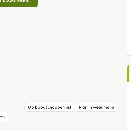
art kookmodus
Op boodschappenlijst
Plan in weekmenu
/oz