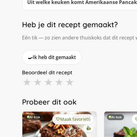
Uit welke keuken komt Amerikaanse Pancak
Heb je dit recept gemaakt?
Eén tik — zo zien andere thuiskoks dat dit recept 
🍳
Ik heb dit gemaakt
Beoordeel dit recept
★
★
★
★
★
Probeer dit ook
AI-kok
AI-kok
Maak favoriet
6
👍