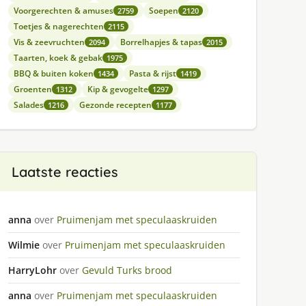
Voorgerechten & amuses
Soepen
2759
2120
Toetjes & nagerechten
2115
Vis & zeevruchten
Borrelhapjes & tapas
2094
2015
Taarten, koek & gebak
1975
BBQ & buiten koken
Pasta & rijst
1434
1419
Groenten
Kip & gevogelte
1312
1297
Salades
Gezonde recepten
1216
1177
Laatste reacties
anna
over
Pruimenjam met speculaaskruiden
Wilmie
over
Pruimenjam met speculaaskruiden
HarryLohr
over
Gevuld Turks brood
anna
over
Pruimenjam met speculaaskruiden