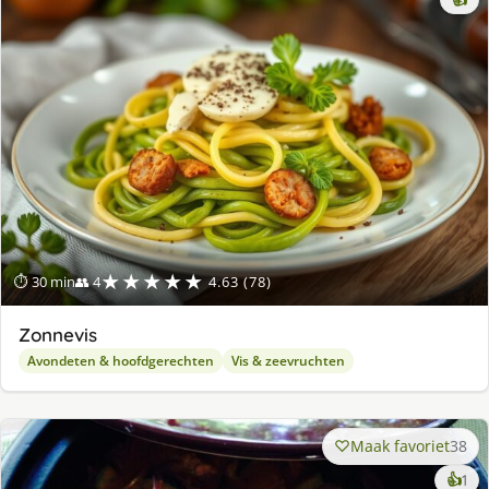
👍
★★★★★
⏱ 30 min
👥 4
4.63 (78)
Zonnevis
Avondeten & hoofdgerechten
Vis & zeevruchten
Maak favoriet
38
ke
👍
1