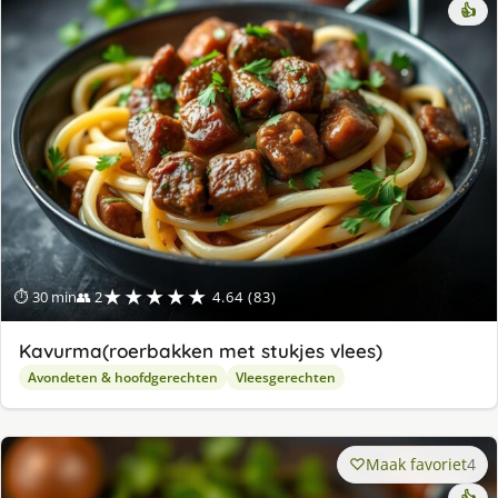
👍
★★★★★
⏱ 30 min
👥 2
4.64 (83)
Kavurma(roerbakken met stukjes vlees)
Avondeten & hoofdgerechten
Vleesgerechten
Maak favoriet
4