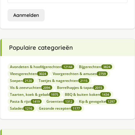
Aanmelden
Populaire categorieën
Avondeten & hoofdgerechten
Bijgerechten
12144
3824
Vleesgerechten
Voorgerechten & amuses
3024
2759
Soepen
Toetjes & nagerechten
2120
2115
Vis & zeevruchten
Borrelhapjes & tapas
2094
2015
Taarten, koek & gebak
BBQ & buiten koken
1975
1434
Pasta & rijst
Groenten
Kip & gevogelte
1419
1312
1297
Salades
Gezonde recepten
1216
1177