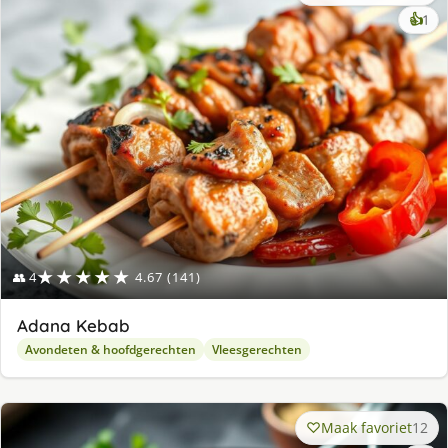
ke
👍
1
lek
ge
★★★★★
👥 4
4.67 (141)
Adana Kebab
Avondeten & hoofdgerechten
Vleesgerechten
Maak favoriet
12