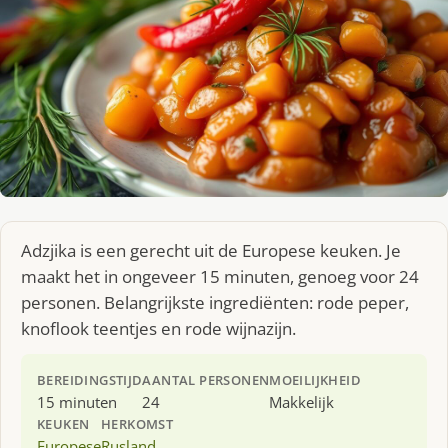
Adzjika is een gerecht uit de Europese keuken. Je
maakt het in ongeveer 15 minuten, genoeg voor 24
personen. Belangrijkste ingrediënten: rode peper,
knoflook teentjes en rode wijnazijn.
BEREIDINGSTIJD
AANTAL PERSONEN
MOEILIJKHEID
15 minuten
24
Makkelijk
KEUKEN
HERKOMST
Europese
Rusland