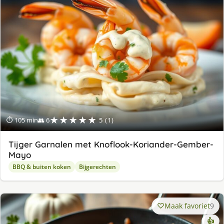
★★★★★
⏱ 105 min
👥 6
5 (1)
Tijger Garnalen met Knoflook-Koriander-Gember-
Mayo
BBQ & buiten koken
Bijgerechten
Maak favoriet
9
👍