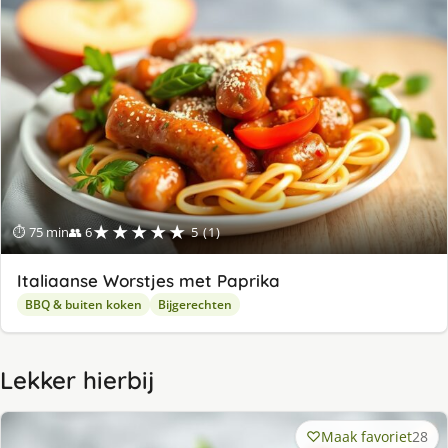
★★★★★
⏱ 75 min
👥 6
5 (1)
Italiaanse Worstjes met Paprika
BBQ & buiten koken
Bijgerechten
Lekker hierbij
Maak favoriet
28