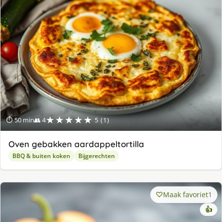
★★★★★
⏱ 50 min
👥 4
5 (1)
Oven gebakken aardappeltortilla
BBQ & buiten koken
Bijgerechten
Maak favoriet
1
👍