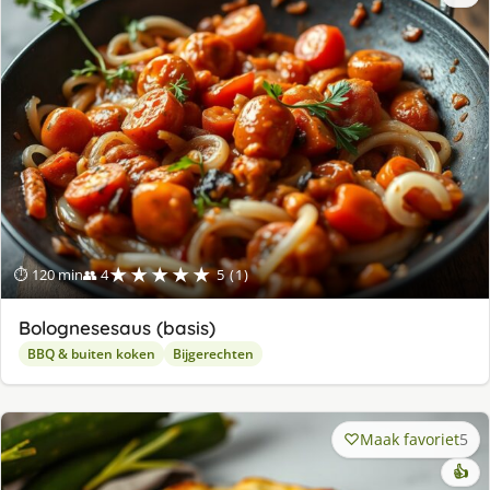
★★★★★
⏱ 120 min
👥 4
5 (1)
Bolognesesaus (basis)
BBQ & buiten koken
Bijgerechten
Maak favoriet
5
👍