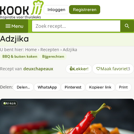
Inloggen
Registreren
Zoek een recept
Menu
Adzjika
U bent hier:
Home
›
Recepten
›
Adzjika
BBQ & buiten koken
Bijgerechten
Maak favoriet
3
Recept van
deuxchapeaux
👍
Lekker!
Delen:
WhatsApp
Pinterest
Delen…
Kopieer link
Print
AI-kok