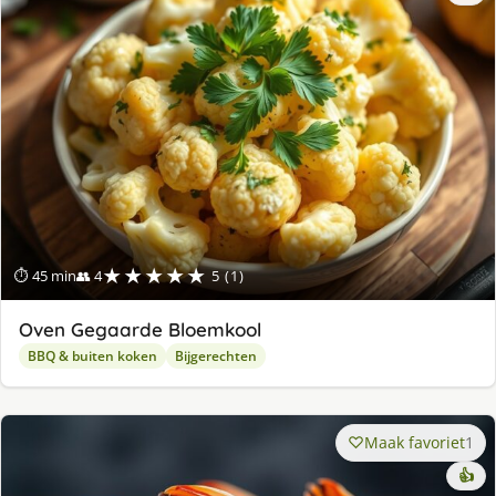
★★★★★
⏱ 45 min
👥 4
5 (1)
Oven Gegaarde Bloemkool
BBQ & buiten koken
Bijgerechten
Maak favoriet
1
👍