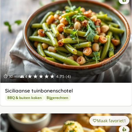
👍
★★★★★
⏱ 30 min
👥 4
4.75 (4)
Siciliaanse tuinbonenschotel
BBQ & buiten koken
Bijgerechten
Maak favoriet
1
👍