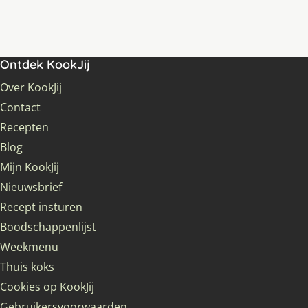
Ontdek KookJij
Over KookJij
Contact
Recepten
Blog
Mijn KookJij
Nieuwsbrief
Recept insturen
Boodschappenlijst
Weekmenu
Thuis koks
Cookies op KookJij
Gebruikersvoorwaarden