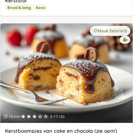
Kerststol
Brood & beleg
Kerst
Maak favoriet
6
👍
★★★☆☆
⏱ 15 min
3.17 (6)
Kerstboompjes van cake en chocola (zie opm)