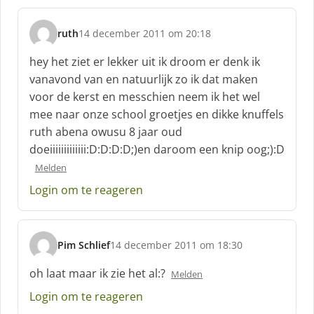
e
f
ruth
14 december 2011 om 20:18
:
s
c
hey het ziet er lekker uit ik droom er denk ik
h
vanavond van en natuurlijk zo ik dat maken
r
voor de kerst en messchien neem ik het wel
e
mee naar onze school groetjes en dikke knuffels
e
f
ruth abena owusu 8 jaar oud
:
doeiiiiiiiiiiiii:D:D:D:D;)en daroom een knip oog;):D
Melden
Login om te reageren
Pim Schlief
14 december 2011 om 18:30
s
c
oh laat maar ik zie het al:?
Melden
h
Login om te reageren
r
e