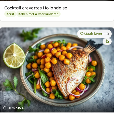
Cocktail crevettes Hollandaise
Kerst
Koken met & voor kinderen
Maak favoriet
0
👍
⏱ 50 min
👥 4