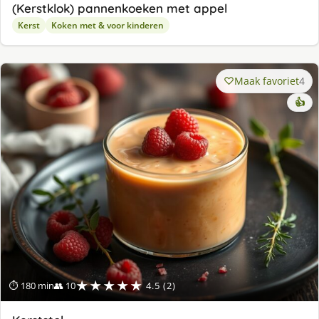
(Kerstklok) pannenkoeken met appel
Kerst
Koken met & voor kinderen
Maak favoriet
4
👍
★★★★★
⏱ 180 min
👥 10
4.5 (2)