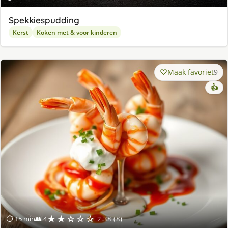
Spekkiespudding
Kerst
Koken met & voor kinderen
Maak favoriet
9
👍
★★☆☆☆
⏱ 15 min
👥 4
2.38 (8)