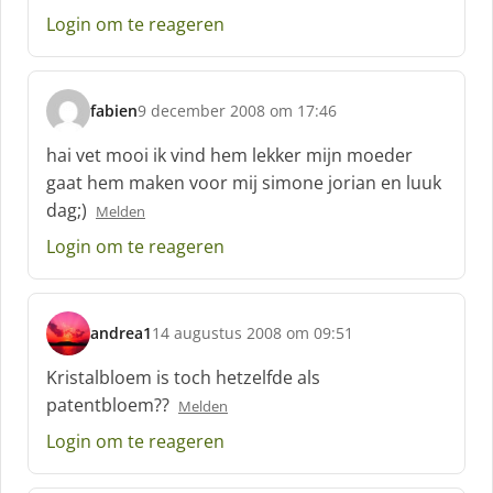
Login om te reageren
fabien
9 december 2008 om 17:46
s
c
hai vet mooi ik vind hem lekker mijn moeder
h
gaat hem maken voor mij simone jorian en luuk
r
dag;)
Melden
e
e
Login om te reageren
f
:
andrea1
14 augustus 2008 om 09:51
s
c
Kristalbloem is toch hetzelfde als
h
patentbloem??
Melden
r
e
Login om te reageren
e
f