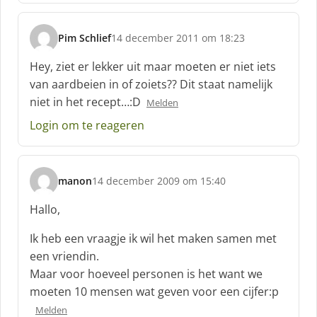
e
f
Pim Schlief
14 december 2011 om 18:23
:
s
c
Hey, ziet er lekker uit maar moeten er niet iets
h
van aardbeien in of zoiets?? Dit staat namelijk
r
niet in het recept…:D
Melden
e
e
Login om te reageren
f
:
manon
14 december 2009 om 15:40
s
c
Hallo,
h
r
Ik heb een vraagje ik wil het maken samen met
e
een vriendin.
e
Maar voor hoeveel personen is het want we
f
moeten 10 mensen wat geven voor een cijfer:p
:
Melden