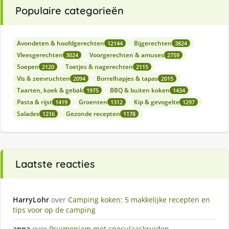
Populaire categorieën
Avondeten & hoofdgerechten
Bijgerechten
12144
3824
Vleesgerechten
Voorgerechten & amuses
3024
2759
Soepen
Toetjes & nagerechten
2120
2115
Vis & zeevruchten
Borrelhapjes & tapas
2094
2015
Taarten, koek & gebak
BBQ & buiten koken
1975
1434
Pasta & rijst
Groenten
Kip & gevogelte
1419
1312
1297
Salades
Gezonde recepten
1216
1178
Laatste reacties
HarryLohr
over
Camping koken: 5 makkelijke recepten en
tips voor op de camping
anna
over
Pruimenjam met speculaaskruiden