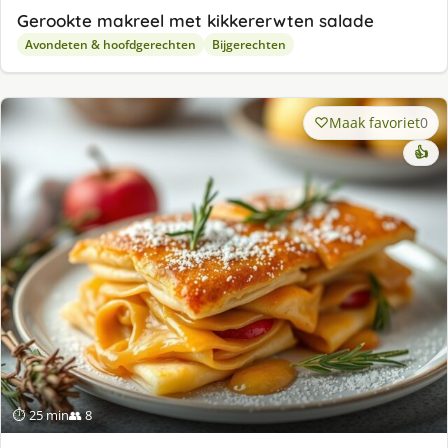
Gerookte makreel met kikkererwten salade
Avondeten & hoofdgerechten
Bijgerechten
Maak favoriet
0
👍
⏱ 25 min
👥 8