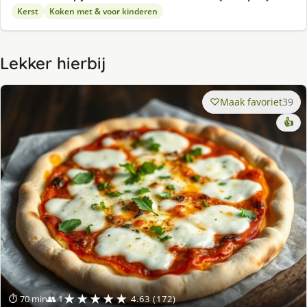
Kerst
Koken met & voor kinderen
Lekker hierbij
Maak favoriet
39
👍
★★★★★
⏱ 70 min
👥 1
4.63 (172)