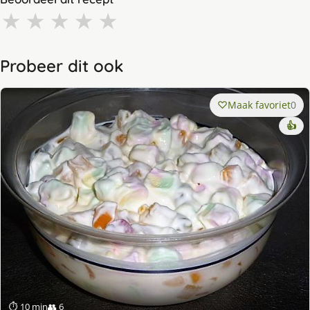
★
★
★
★
★
Probeer dit ook
Maak favoriet
0
👍
⏱ 10 min
👥 6