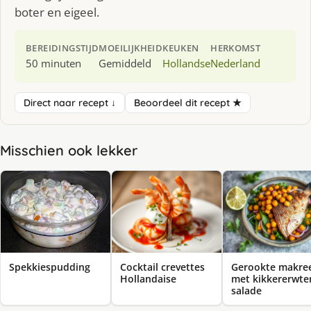
boter en eigeel.
BEREIDINGSTIJD
MOEILIJKHEID
KEUKEN
HERKOMST
50 minuten
Gemiddeld
Hollandse
Nederland
Direct naar recept ↓
Beoordeel dit recept ★
Misschien ook lekker
Spekkiespudding
Cocktail crevettes
Gerookte makre
Hollandaise
met kikkererwte
salade