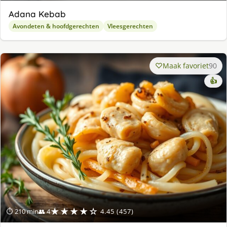
Adana Kebab
Avondeten & hoofdgerechten
Vleesgerechten
Maak favoriet
90
👍
★★★★☆
⏱ 210 min
👥 4
4.45 (457)