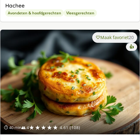
Hachee
Avondeten & hoofdgerechten
Vleesgerechten
Maak favoriet
20
👍
★★★★★
⏱ 40 min
👥 4
4.61 (108)