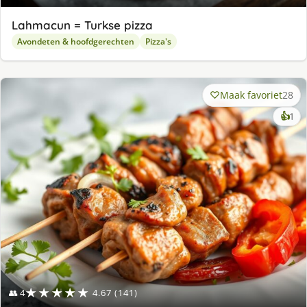
Lahmacun = Turkse pizza
Avondeten & hoofdgerechten
Pizza's
Maak favoriet
28
ke
👍
1
lek
ge
★★★★★
👥 4
4.67 (141)