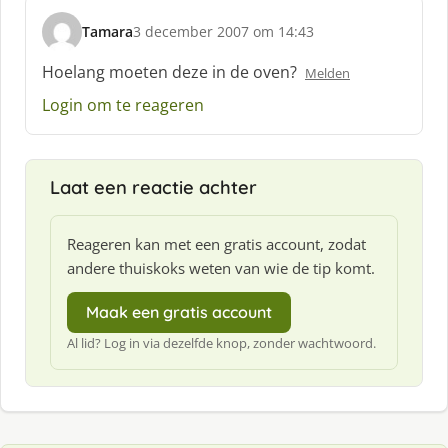
:
Tamara
3 december 2007 om 14:43
s
c
Hoelang moeten deze in de oven?
Melden
h
Login om te reageren
r
e
e
f
Laat een reactie achter
:
Reageren kan met een gratis account, zodat
andere thuiskoks weten van wie de tip komt.
Maak een gratis account
Al lid? Log in via dezelfde knop, zonder wachtwoord.