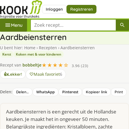
Inloggen
Registreren
Zoek een recept
Menu
Aardbeiensterren
U bent hier:
Home
›
Recepten
›
Aardbeiensterren
Kerst
Koken met & voor kinderen
★★★★☆
Recept van
bobbeltje
3.96 (23)
Maak favoriet
6
👍
Lekker!
Delen:
WhatsApp
Pinterest
Delen…
Kopieer link
Print
Aardbeiensterren is een gerecht uit de Hollandse
keuken. Je maakt het in ongeveer 50 minuten.
Belangrijkste ingrediënten: Kristalbloem, zachte