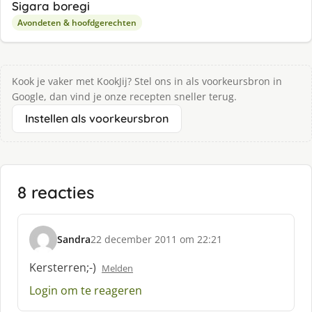
Sigara boregi
Avondeten & hoofdgerechten
Kook je vaker met KookJij? Stel ons in als voorkeursbron in
Google, dan vind je onze recepten sneller terug.
Instellen als voorkeursbron
8 reacties
Sandra
22 december 2011 om 22:21
s
c
Kersterren;-)
Melden
h
Login om te reageren
r
e