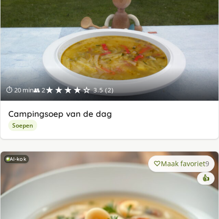
★★★★☆
⏱ 20 min
👥 2
3.5 (2)
Campingsoep van de dag
Soepen
AI-kok
Maak favoriet
9
👍