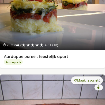
★★★★★
⏱ 25 min
👥 2
4.61 (18)
Aardappelpuree : feestelijk apart
Aardappels
Maak favoriet
6
👍