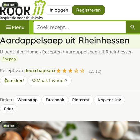
AI-kok
AI-kok
AI-kok
Inloggen
Registreren
Zoek een recept
Menu
Aardappelsoep uit Rheinhessen
U bent hier:
Home
›
Recepten
›
Aardappelsoep uit Rheinhessen
Soepen
★★★☆☆
Recept van
deuxchapeaux
2.5 (2)
Maak favoriet
3
👍
Lekker!
Delen:
WhatsApp
Facebook
Pinterest
Kopieer link
Print
AI-kok