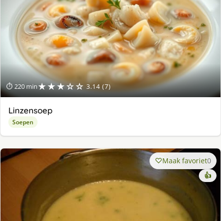
★★★☆☆
⏱ 220 min
3.14 (7)
Linzensoep
Soepen
Maak favoriet
0
👍