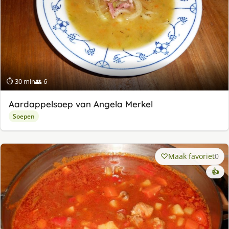
⏱ 30 min
👥 6
Aardappelsoep van Angela Merkel
Soepen
Maak favoriet
0
👍