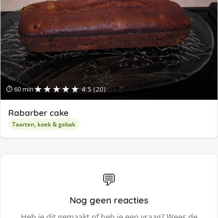
★★★★★
⏱ 60 min
4.5 (20)
Rabarber cake
Taarten, koek & gebak
💬
Nog geen reacties
Heb je dit gemaakt of heb je een vraag? Wees de