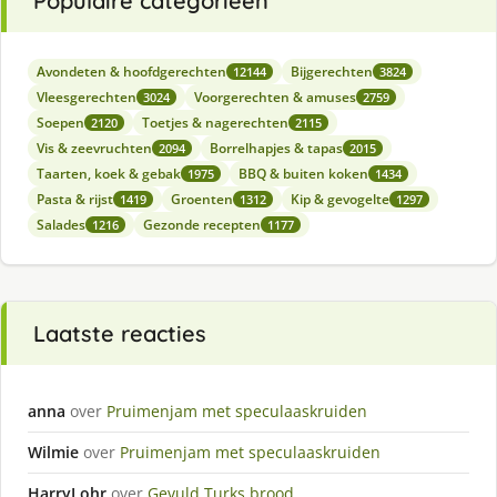
Populaire categorieën
Avondeten & hoofdgerechten
Bijgerechten
12144
3824
Vleesgerechten
Voorgerechten & amuses
3024
2759
Soepen
Toetjes & nagerechten
2120
2115
Vis & zeevruchten
Borrelhapjes & tapas
2094
2015
Taarten, koek & gebak
BBQ & buiten koken
1975
1434
Pasta & rijst
Groenten
Kip & gevogelte
1419
1312
1297
Salades
Gezonde recepten
1216
1177
Laatste reacties
anna
over
Pruimenjam met speculaaskruiden
Wilmie
over
Pruimenjam met speculaaskruiden
HarryLohr
over
Gevuld Turks brood