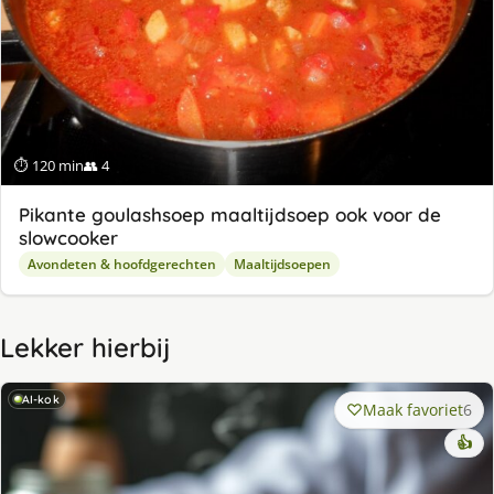
⏱ 120 min
👥 4
Pikante goulashsoep maaltijdsoep ook voor de
slowcooker
Avondeten & hoofdgerechten
Maaltijdsoepen
Lekker hierbij
AI-kok
Maak favoriet
6
👍