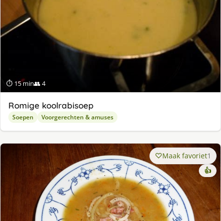
⏱ 15 min
👥 4
Romige koolrabisoep
Soepen
Voorgerechten & amuses
Maak favoriet
1
👍