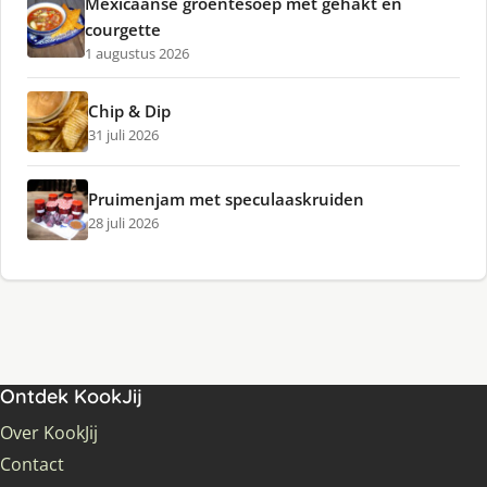
Mexicaanse groentesoep met gehakt en
courgette
1 augustus 2026
Chip & Dip
31 juli 2026
Pruimenjam met speculaaskruiden
28 juli 2026
Ontdek KookJij
Over KookJij
Contact