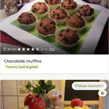
★★★★☆
⏱ 30 min
4.12 (52)
Chocolade muffins
Taarten, koek & gebak
Maak favoriet
21
👍