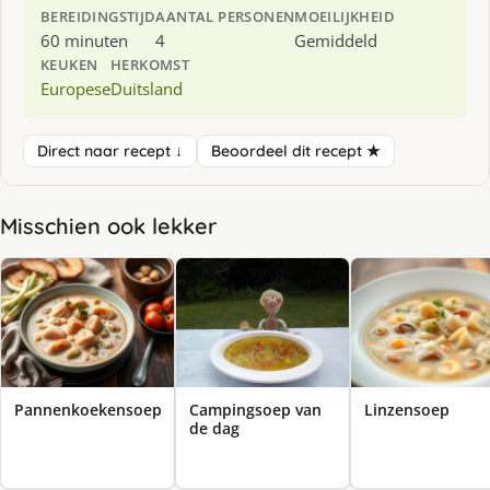
BEREIDINGSTIJD
AANTAL PERSONEN
MOEILIJKHEID
60 minuten
4
Gemiddeld
KEUKEN
HERKOMST
Europese
Duitsland
Direct naar recept ↓
Beoordeel dit recept ★
Misschien ook lekker
Pannenkoekensoep
Campingsoep van
Linzensoep
de dag