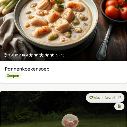
★★★★★
⏱ 120 min
👥 4
5 (1)
Pannenkoekensoep
Soepen
Maak favoriet
2
👍