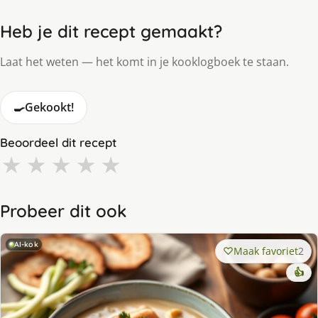
Heb je dit recept gemaakt?
Laat het weten — het komt in je kooklogboek te staan.
🍳
Gekookt!
Beoordeel dit recept
★
★
★
★
★
Probeer dit ook
AI-kok
Maak favoriet
2
👍