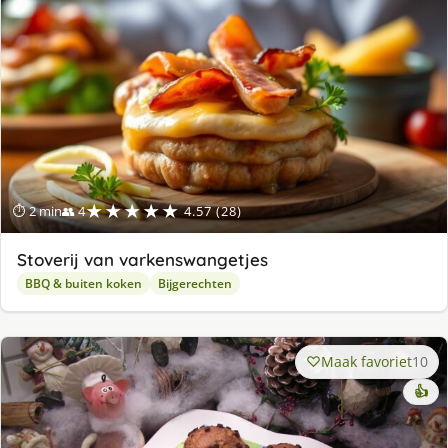
★★★★★
⏱ 2 min
👥 4
4.57 (28)
Stoverij van varkenswangetjes
BBQ & buiten koken
Bijgerechten
Maak favoriet
10
👍