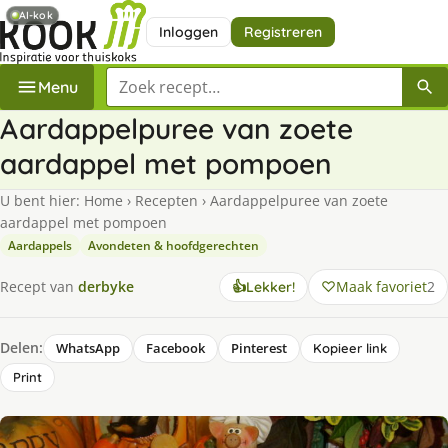
AI-kok
Inloggen
Registreren
Zoek een recept
Menu
Aardappelpuree van zoete
aardappel met pompoen
U bent hier:
Home
›
Recepten
›
Aardappelpuree van zoete
aardappel met pompoen
Aardappels
Avondeten & hoofdgerechten
Maak favoriet
2
Recept van
derbyke
👍
Lekker!
Delen:
WhatsApp
Facebook
Pinterest
Kopieer link
Print