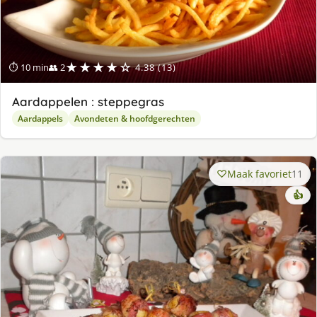
★★★★☆
⏱ 10 min
👥 2
4.38 (13)
Aardappelen : steppegras
Aardappels
Avondeten & hoofdgerechten
Maak favoriet
11
👍