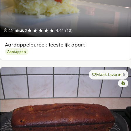
★★★★★
⏱ 25 min
👥 2
4.61 (18)
Aardappelpuree : feestelijk apart
Aardappels
Maak favoriet
6
👍