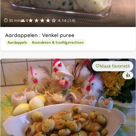
★★★★☆
⏱ 30 min
👥 4
4.14 (14)
Aardappelen : Venkel puree
Aardappels
Avondeten & hoofdgerechten
Maak favoriet
8
👍