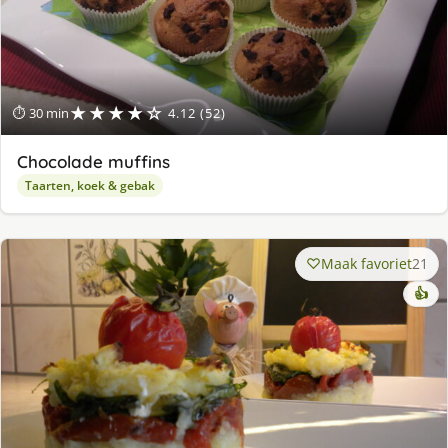
★★★★☆
⏱ 30 min
4.12 (52)
Chocolade muffins
Taarten, koek & gebak
Maak favoriet
21
👍