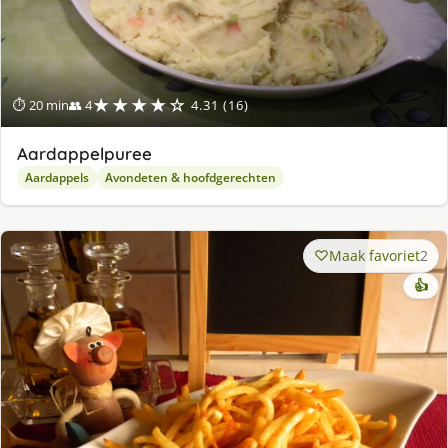
★★★★☆
⏱ 20 min
👥 4
4.31 (16)
Aardappelpuree
Aardappels
Avondeten & hoofdgerechten
Maak favoriet
2
👍