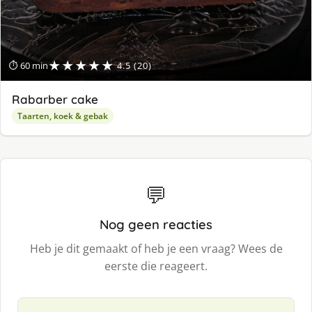
★★★★★
⏱ 60 min
4.5 (20)
Rabarber cake
Taarten, koek & gebak
💬
Nog geen reacties
Heb je dit gemaakt of heb je een vraag? Wees de
eerste die reageert.