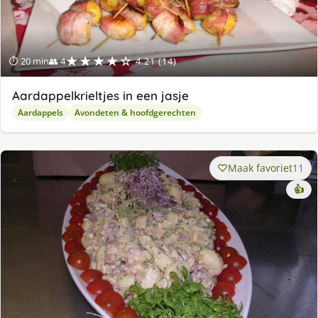
★★★★☆
⏱ 20 min
👥 4
4.21 (14)
Aardappelkrieltjes in een jasje
Aardappels
Avondeten & hoofdgerechten
Maak favoriet
11
👍