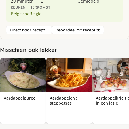
20 minuten
2
Gemiddeld
KEUKEN
HERKOMST
Belgische
Belgie
Direct naar recept ↓
Beoordeel dit recept ★
Misschien ook lekker
Aardappelpuree
Aardappelen :
Aardappelkrieltj
steppegras
in een jasje