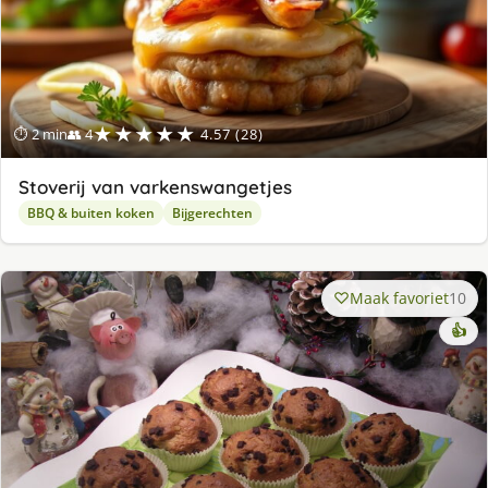
★★★★★
⏱ 2 min
👥 4
4.57 (28)
Stoverij van varkenswangetjes
BBQ & buiten koken
Bijgerechten
Maak favoriet
10
👍