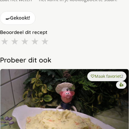
🍳
Gekookt!
Beoordeel dit recept
★
★
★
★
★
Probeer dit ook
Maak favoriet
2
👍