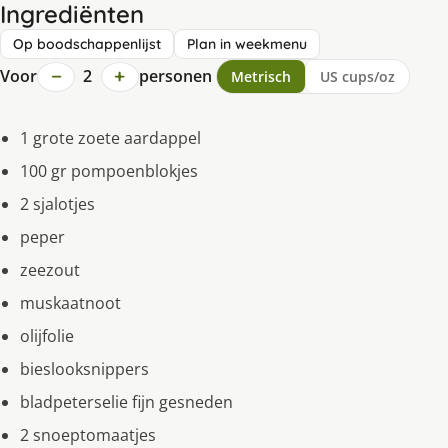
Ingrediënten
Op boodschappenlijst
Plan in weekmenu
−
+
Voor
2
personen
Metrisch
US cups/oz
1 grote zoete aardappel
100 gr pompoenblokjes
2 sjalotjes
peper
zeezout
muskaatnoot
olijfolie
bieslooksnippers
bladpeterselie fijn gesneden
2 snoeptomaatjes