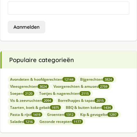
Aanmelden
Populaire categorieën
Avondeten & hoofdgerechten
Bijgerechten
12144
3824
Vleesgerechten
Voorgerechten & amuses
3024
2759
Soepen
Toetjes & nagerechten
2120
2115
Vis & zeevruchten
Borrelhapjes & tapas
2094
2015
Taarten, koek & gebak
BBQ & buiten koken
1975
1434
Pasta & rijst
Groenten
Kip & gevogelte
1419
1312
1297
Salades
Gezonde recepten
1216
1177