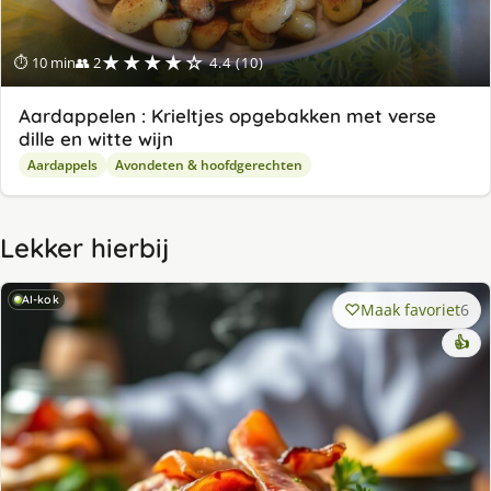
★★★★☆
⏱ 10 min
👥 2
4.4 (10)
Aardappelen : Krieltjes opgebakken met verse
dille en witte wijn
Aardappels
Avondeten & hoofdgerechten
Lekker hierbij
AI-kok
Maak favoriet
6
👍