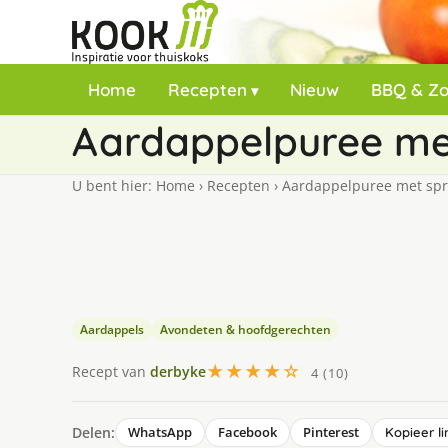
Home
Recepten
Nieuw
BBQ & Z
Aardappelpuree met
U bent hier:
Home
›
Recepten
›
Aardappelpuree met spru
Aardappels
Avondeten & hoofdgerechten
★★★★☆
Recept van
derbyke
4 (10)
Delen:
WhatsApp
Facebook
Pinterest
Kopieer li