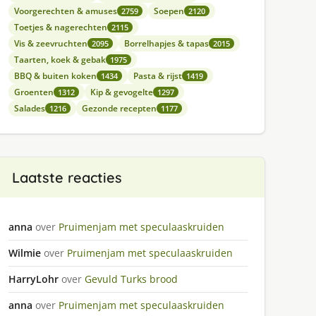
Voorgerechten & amuses
Soepen
2759
2120
Toetjes & nagerechten
2115
Vis & zeevruchten
Borrelhapjes & tapas
2095
2015
Taarten, koek & gebak
1975
BBQ & buiten koken
Pasta & rijst
1434
1419
Groenten
Kip & gevogelte
1312
1297
Salades
Gezonde recepten
1216
1177
Laatste reacties
anna
over
Pruimenjam met speculaaskruiden
Wilmie
over
Pruimenjam met speculaaskruiden
HarryLohr
over
Gevuld Turks brood
anna
over
Pruimenjam met speculaaskruiden