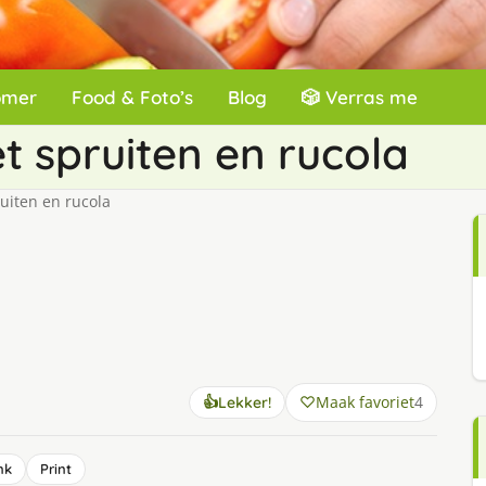
omer
Food & Foto’s
Blog
🎲 Verras me
 spruiten en rucola
iten en rucola
Maak favoriet
4
👍
Lekker!
nk
Print