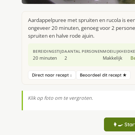
Aardappelpuree met spruiten en rucola is een
ongeveer 20 minuten, genoeg voor 2 personen.
spruiten en halve rode ajuin.
BEREIDINGSTIJD
AANTAL PERSONEN
MOEILIJKHEID
K
20 minuten
2
Makkelijk
Be
Direct naar recept ↓
Beoordeel dit recept ★
Klik op foto om te vergroten.
👩‍🍳 St