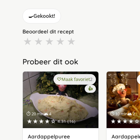
🍳
Gekookt!
Beoordeel dit recept
★
★
★
★
★
Probeer dit ook
Maak favoriet
2
👍
⏱ 20 min
👥 4
⏱ 10 min
👥 2
★★★★☆
★★★★☆
4.31 (16)
Aardappelpuree
Aardappele