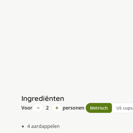
Ingrediënten
−
+
Voor
2
personen
Metrisch
US cups
4 aardappelen