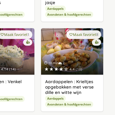
s
jasje
Aardappels
hoofdgerechten
Avondeten & hoofdgerechten
Maak favoriet
1
Maak favoriet
8
👍
👍
⏱ 10 min
👥 2
★★★★☆
4.14 (14)
4.4 (10)
n : Venkel
Aardappelen : Krieltjes
opgebakken met verse
dille en witte wijn
Aardappels
hoofdgerechten
Avondeten & hoofdgerechten