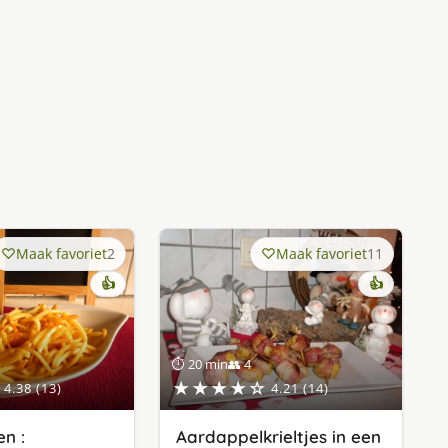
Maak favoriet
2
Maak favoriet
11
👍
👍
⏱ 20 min
👥 4
★★★★☆
4.38 (13)
4.21 (14)
n :
Aardappelkrieltjes in een