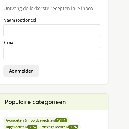
Ontvang de lekkerste recepten in je inbox.
Naam (optioneel)
E-mail
Aanmelden
Populaire categorieën
Avondeten & hoofdgerechten
12144
Bijgerechten
Vleesgerechten
3824
3024