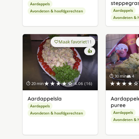
steppegra
Aardappels
Aardappels
Avondeten & hoofdgerechten
Avondeten & 
Maak favoriet
11
👍
⏱ 30 min
👥 4
★★★★☆
★★★★☆
⏱ 20 min
4.06 (16)
Aardappelsla
Aardappele
puree
Aardappels
Aardappels
Avondeten & hoofdgerechten
Avondeten & 