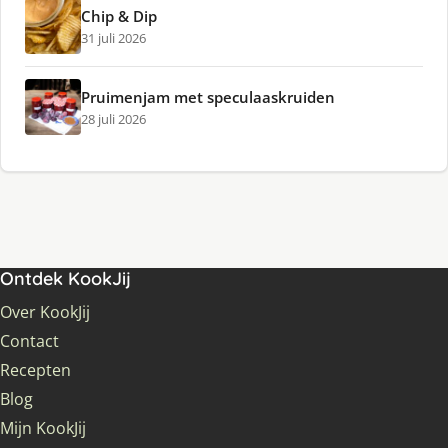
Chip & Dip
31 juli 2026
Pruimenjam met speculaaskruiden
28 juli 2026
Ontdek KookJij
Over KookJij
Contact
Recepten
Blog
Mijn KookJij