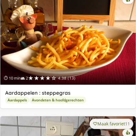
★★★★☆
⏱ 10 min
👥 2
4.38 (13)
Aardappelen : steppegras
Aardappels
Avondeten & hoofdgerechten
Maak favoriet
11
👍