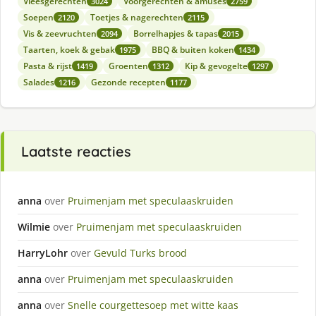
Vleesgerechten
Voorgerechten & amuses
3024
2759
Soepen
Toetjes & nagerechten
2120
2115
Vis & zeevruchten
Borrelhapjes & tapas
2094
2015
Taarten, koek & gebak
BBQ & buiten koken
1975
1434
Pasta & rijst
Groenten
Kip & gevogelte
1419
1312
1297
Salades
Gezonde recepten
1216
1177
Laatste reacties
anna
over
Pruimenjam met speculaaskruiden
Wilmie
over
Pruimenjam met speculaaskruiden
HarryLohr
over
Gevuld Turks brood
anna
over
Pruimenjam met speculaaskruiden
anna
over
Snelle courgettesoep met witte kaas