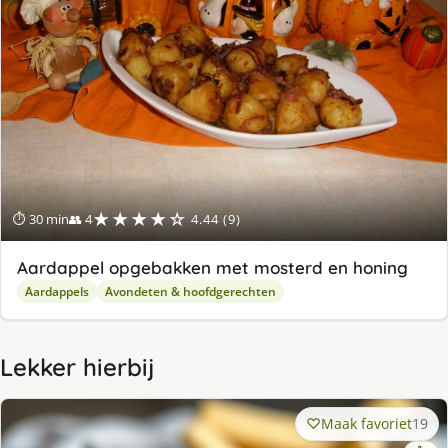
★★★★☆
⏱ 30 min
👥 4
4.44 (9)
Aardappel opgebakken met mosterd en honing
Aardappels
Avondeten & hoofdgerechten
Lekker hierbij
Maak favoriet
19