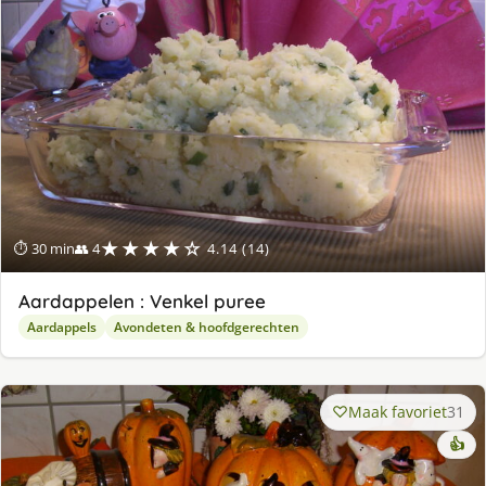
★★★★☆
⏱ 30 min
👥 4
4.14 (14)
Aardappelen : Venkel puree
Aardappels
Avondeten & hoofdgerechten
Maak favoriet
31
👍