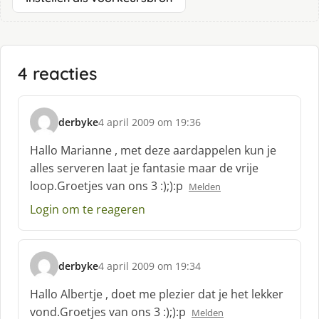
4 reacties
derbyke
4 april 2009 om 19:36
s
c
Hallo Marianne , met deze aardappelen kun je
h
alles serveren laat je fantasie maar de vrije
r
loop.Groetjes van ons 3 :);):p
Melden
e
e
Login om te reageren
f
:
derbyke
4 april 2009 om 19:34
s
c
Hallo Albertje , doet me plezier dat je het lekker
h
vond.Groetjes van ons 3 :);):p
Melden
r