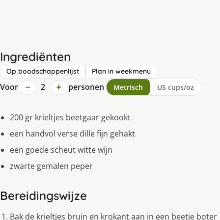
Ingrediënten
Op boodschappenlijst
Plan in weekmenu
−
+
Voor
2
personen
Metrisch
US cups/oz
200 gr krieltjes beetgaar gekookt
een handvol verse dille fijn gehakt
een goede scheut witte wijn
zwarte gemalen peper
Bereidingswijze
Bak de krieltjes bruin en krokant aan in een beetje boter