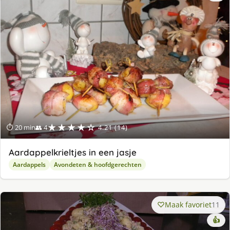
★★★★☆
⏱ 20 min
👥 4
4.21 (14)
Aardappelkrieltjes in een jasje
Aardappels
Avondeten & hoofdgerechten
Maak favoriet
11
👍