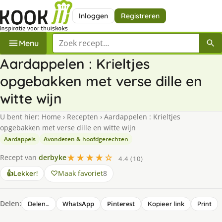
Inloggen
Registreren
Zoek een recept
Menu
Aardappelen : Krieltjes
opgebakken met verse dille en
witte wijn
U bent hier:
Home
›
Recepten
›
Aardappelen : Krieltjes
opgebakken met verse dille en witte wijn
Aardappels
Avondeten & hoofdgerechten
★★★★☆
Recept van
derbyke
4.4 (10)
Maak favoriet
8
👍
Lekker!
Delen:
WhatsApp
Pinterest
Delen…
Kopieer link
Print