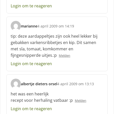
e
Login om te reageren
e
f
:
marianne
4 april 2009 om 14:19
s
c
tip: deze aardappeltjes zijn ook heel lekker bij
h
gebakken varkensribbetjes en kip. Dit samen
r
met sla, tomaat, komkommer en
e
fijngesnipperde uitjes.:p
e
Melden
f
Login om te reageren
:
albertje dieters orsel
4 april 2009 om 13:13
s
c
het was een heerlijk
h
recept voor herhaling vatbaar :p
Melden
r
e
Login om te reageren
e