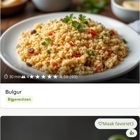
★★★★★
⏱ 30 min
👥 4
4.59 (90)
Bulgur
Bijgerechten
Maak favoriet
3
👍