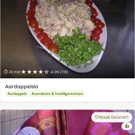
★★★★☆
⏱ 20 min
4.06 (16)
Aardappelsla
Aardappels
Avondeten & hoofdgerechten
Maak favoriet
1
👍