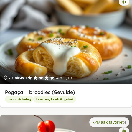
👍
★★★★★
⏱ 70 min
👥 1
4.62 (101)
Pogaça = broodjes (Gevulde)
Brood & beleg
Taarten, koek & gebak
Maak favoriet
4
👍