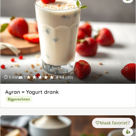
★★★★★
⏱ 5 min
👥 1
4.64 (90)
Ayran = Yogurt drank
Bijgerechten
Maak favoriet
7
👍