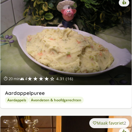
👍
★★★★☆
⏱ 20 min
👥 4
4.31 (16)
Aardappelpuree
Aardappels
Avondeten & hoofdgerechten
Maak favoriet
2
👍