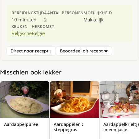
BEREIDINGSTIJD
AANTAL PERSONEN
MOEILIJKHEID
10 minuten
2
Makkelijk
KEUKEN
HERKOMST
Belgische
Belgie
Direct naar recept ↓
Beoordeel dit recept ★
Misschien ook lekker
Aardappelpuree
Aardappelen :
Aardappelkrieltj
steppegras
in een jasje