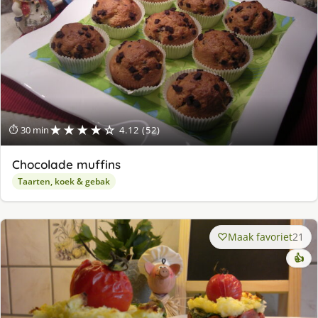
★★★★☆
⏱ 30 min
4.12 (52)
Chocolade muffins
Taarten, koek & gebak
Maak favoriet
21
👍