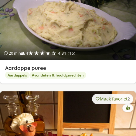
★★★★☆
⏱ 20 min
👥 4
4.31 (16)
Aardappelpuree
Aardappels
Avondeten & hoofdgerechten
Maak favoriet
2
👍