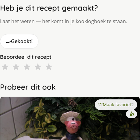
Heb je dit recept gemaakt?
Laat het weten — het komt in je kooklogboek te staan.
🍳
Gekookt!
Beoordeel dit recept
★
★
★
★
★
Probeer dit ook
Maak favoriet
2
👍