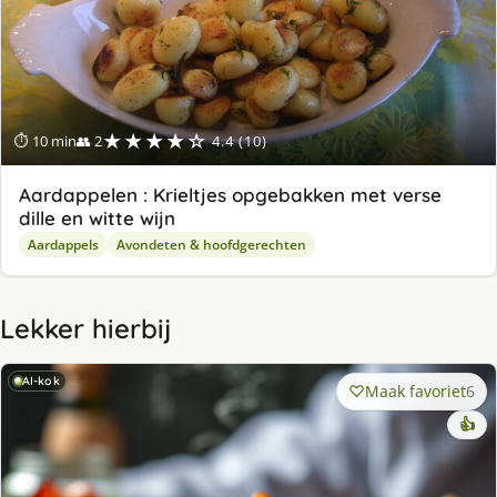
★★★★☆
⏱ 10 min
👥 2
4.4 (10)
Aardappelen : Krieltjes opgebakken met verse
dille en witte wijn
Aardappels
Avondeten & hoofdgerechten
Lekker hierbij
AI-kok
Maak favoriet
6
👍