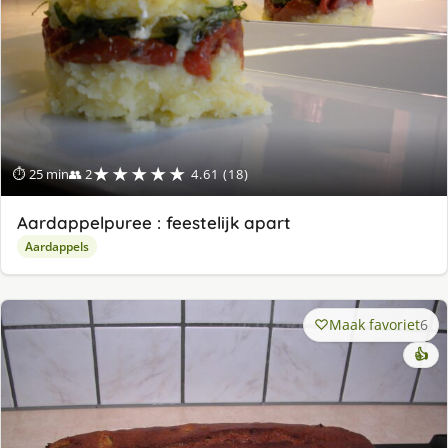
★★★★★
⏱ 25 min
👥 2
4.61 (18)
Aardappelpuree : feestelijk apart
Aardappels
Maak favoriet
6
👍