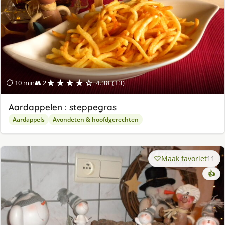
★★★★☆
⏱ 10 min
👥 2
4.38 (13)
Aardappelen : steppegras
Aardappels
Avondeten & hoofdgerechten
Maak favoriet
11
👍