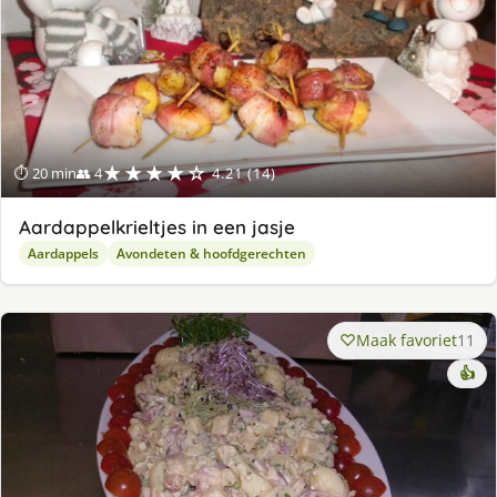
★★★★☆
⏱ 20 min
👥 4
4.21 (14)
Aardappelkrieltjes in een jasje
Aardappels
Avondeten & hoofdgerechten
Maak favoriet
11
👍