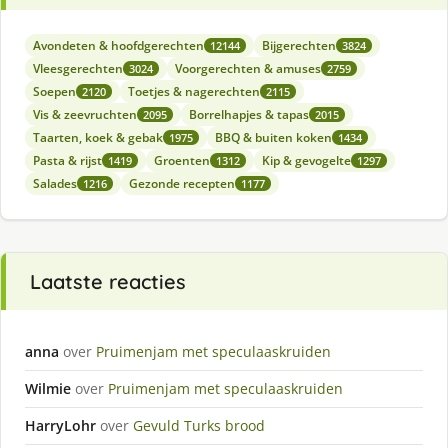
Avondeten & hoofdgerechten
Bijgerechten
12144
3824
Vleesgerechten
Voorgerechten & amuses
3024
2759
Soepen
Toetjes & nagerechten
2120
2115
Vis & zeevruchten
Borrelhapjes & tapas
2095
2015
Taarten, koek & gebak
BBQ & buiten koken
1975
1434
Pasta & rijst
Groenten
Kip & gevogelte
1419
1312
1297
Salades
Gezonde recepten
1216
1177
Laatste reacties
anna
over
Pruimenjam met speculaaskruiden
Wilmie
over
Pruimenjam met speculaaskruiden
HarryLohr
over
Gevuld Turks brood