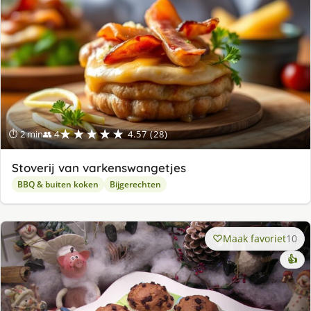
★★★★★
⏱ 2 min
👥 4
4.57 (28)
Stoverij van varkenswangetjes
BBQ & buiten koken
Bijgerechten
Maak favoriet
10
👍