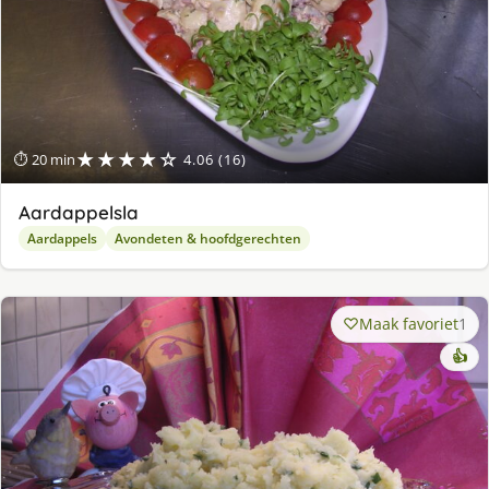
★★★★☆
⏱ 20 min
4.06 (16)
Aardappelsla
Aardappels
Avondeten & hoofdgerechten
Maak favoriet
1
👍