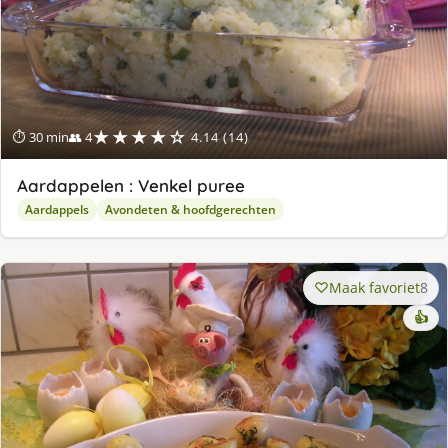
★★★★☆
⏱ 30 min
👥 4
4.14 (14)
Aardappelen : Venkel puree
Aardappels
Avondeten & hoofdgerechten
Maak favoriet
8
👍