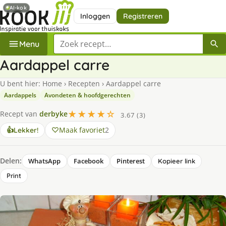
AI-kok
Inloggen
Registreren
Zoek een recept
Menu
Aardappel carre
U bent hier:
Home
›
Recepten
›
Aardappel carre
Aardappels
Avondeten & hoofdgerechten
★★★★☆
Recept van
derbyke
3.67 (3)
Maak favoriet
2
👍
Lekker!
Delen:
WhatsApp
Facebook
Pinterest
Kopieer link
Print