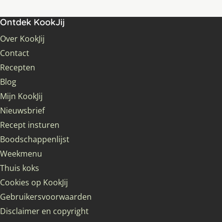
Ontdek KookJij
Over KookJij
Contact
Recepten
Blog
Mijn KookJij
Nieuwsbrief
Recept insturen
Boodschappenlijst
Weekmenu
Thuis koks
Cookies op KookJij
Gebruikersvoorwaarden
Disclaimer en copyright