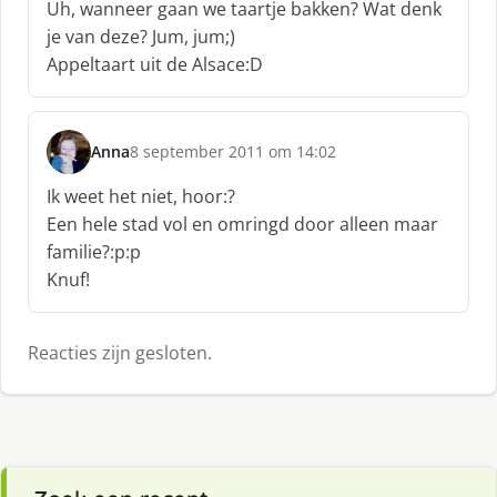
Uh, wanneer gaan we taartje bakken? Wat denk
h
je van deze? Jum, jum;)
r
Appeltaart uit de Alsace:D
e
e
f
:
Anna
8 september 2011 om 14:02
s
c
Ik weet het niet, hoor:?
h
Een hele stad vol en omringd door alleen maar
r
familie?:p:p
e
Knuf!
e
f
:
Reacties zijn gesloten.