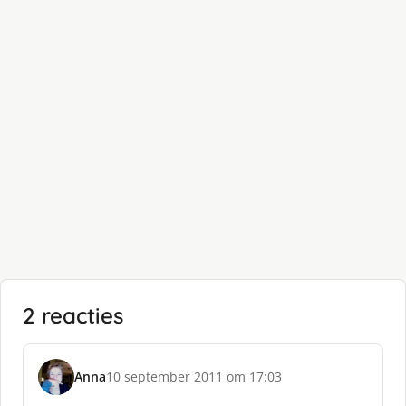
2 reacties
Anna
10 september 2011 om 17:03
s
c