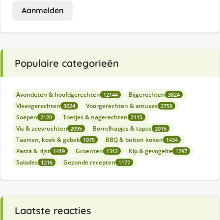
Aanmelden
Populaire categorieën
Avondeten & hoofdgerechten
Bijgerechten
12144
3824
Vleesgerechten
Voorgerechten & amuses
3024
2759
Soepen
Toetjes & nagerechten
2120
2115
Vis & zeevruchten
Borrelhapjes & tapas
2095
2015
Taarten, koek & gebak
BBQ & buiten koken
1975
1434
Pasta & rijst
Groenten
Kip & gevogelte
1419
1312
1297
Salades
Gezonde recepten
1216
1177
Laatste reacties