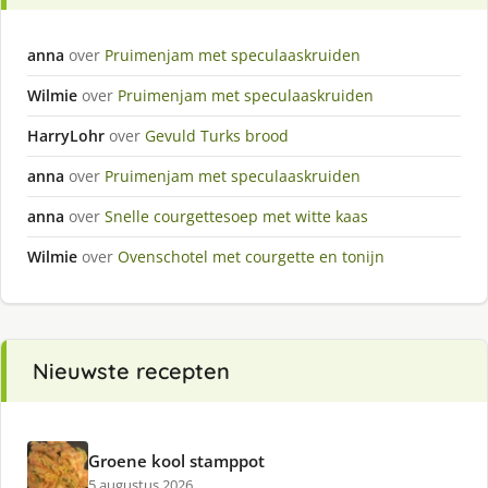
anna
over
Pruimenjam met speculaaskruiden
Wilmie
over
Pruimenjam met speculaaskruiden
HarryLohr
over
Gevuld Turks brood
anna
over
Pruimenjam met speculaaskruiden
anna
over
Snelle courgettesoep met witte kaas
Wilmie
over
Ovenschotel met courgette en tonijn
Nieuwste recepten
Groene kool stamppot
5 augustus 2026