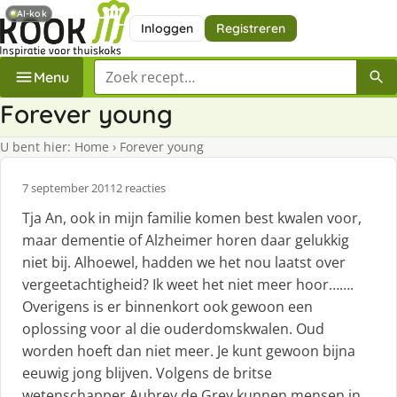
AI-kok
Inloggen
Registreren
Zoek een recept
Menu
Forever young
U bent hier:
Home
›
Forever young
7 september 2011
2 reacties
Tja An, ook in mijn familie komen best kwalen voor,
maar dementie of Alzheimer horen daar gelukkig
niet bij. Alhoewel, hadden we het nou laatst over
vergeetachtigheid? Ik weet het niet meer hoor…….
Overigens is er binnenkort ook gewoon een
oplossing voor al die ouderdomskwalen. Oud
worden hoeft dan niet meer. Je kunt gewoon bijna
eeuwig jong blijven. Volgens de britse
wetenschapper Aubrey de Grey kunnen mensen in