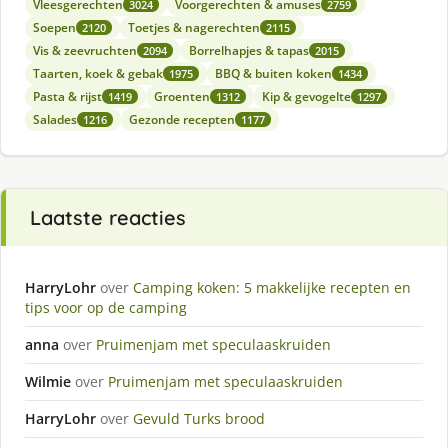
Vleesgerechten
Voorgerechten & amuses
3024
2759
Soepen
Toetjes & nagerechten
2120
2115
Vis & zeevruchten
Borrelhapjes & tapas
2094
2015
Taarten, koek & gebak
BBQ & buiten koken
1975
1434
Pasta & rijst
Groenten
Kip & gevogelte
1419
1312
1297
Salades
Gezonde recepten
1216
1177
Laatste reacties
HarryLohr
over
Camping koken: 5 makkelijke recepten en
tips voor op de camping
anna
over
Pruimenjam met speculaaskruiden
Wilmie
over
Pruimenjam met speculaaskruiden
HarryLohr
over
Gevuld Turks brood