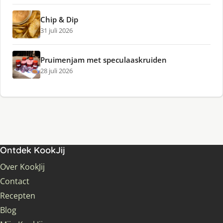
Chip & Dip
31 juli 2026
Pruimenjam met speculaaskruiden
28 juli 2026
Ontdek KookJij
Over KookJij
Contact
Recepten
Blog