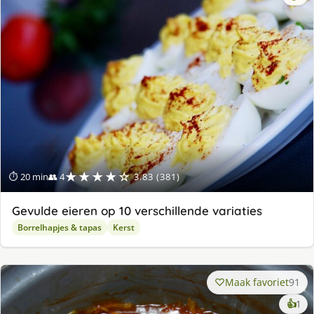
★★★★☆
⏱ 20 min
👥 4
3.83 (381)
Gevulde eieren op 10 verschillende variaties
Borrelhapjes & tapas
Kerst
Maak favoriet
91
ke
👍
1