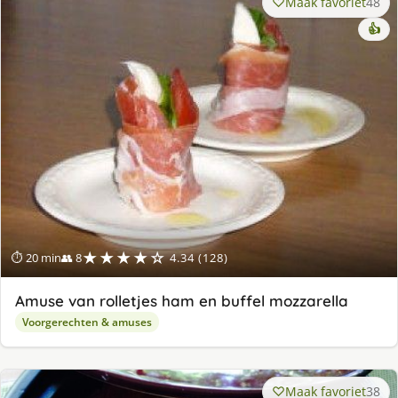
Maak favoriet
48
👍
★★★★☆
⏱ 20 min
👥 8
4.34 (128)
Amuse van rolletjes ham en buffel mozzarella
Voorgerechten & amuses
Maak favoriet
38