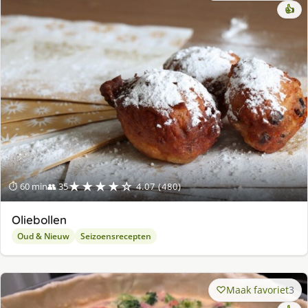
👍
★★★★☆
⏱ 60 min
👥 35
4.07 (480)
Oliebollen
Oud & Nieuw
Seizoensrecepten
Maak favoriet
3