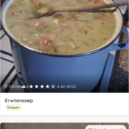
★★★★☆
⏱ 120 min
👥 4
4.42 (612)
Erwtensoep
Soepen