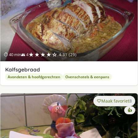
★★★★☆
⏱ 40 min
👥 4
4.31 (29)
Kalfsgebraad
Avondeten & hoofdgerechten
Ovenschotels & eenpans
Maak favoriet
8
👍