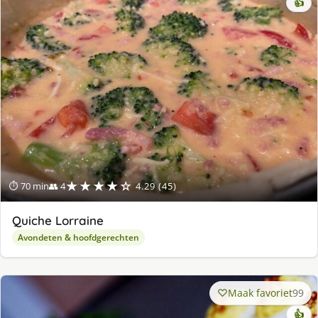
👍
★★★★☆
⏱ 70 min
👥 4
4.29 (45)
Quiche Lorraine
Avondeten & hoofdgerechten
Maak favoriet
99
👍