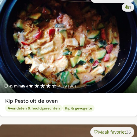
ke
👍
1
lek
ge
★★★★☆
⏱ 45 min
👥 4
4.39 (96)
Kip Pesto uit de oven
Avondeten & hoofdgerechten
Kip & gevogelte
Maak favoriet
36