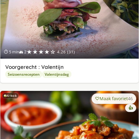
★★★★☆
⏱ 5 min
👥 2
4.26 (31)
Voorgerecht : Valentijn
Seizoensrecepten
Valentijnsdag
AI-kok
Maak favoriet
46
👍