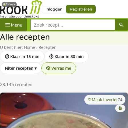
AI-kok
Inloggen
Registreren
Zoek een recept
Menu
Alle recepten
U bent hier:
Home
›
Recepten
⏱ Klaar in 15 min
⏱ Klaar in 30 min
Filter recepten
▾
🎲 Verras me
28.146 recepten
Maak favoriet
74
👍