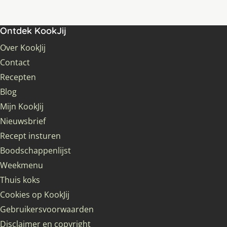
Ontdek KookJij
Over KookJij
Contact
Recepten
Blog
Mijn KookJij
Nieuwsbrief
Recept insturen
Boodschappenlijst
Weekmenu
Thuis koks
Cookies op KookJij
Gebruikersvoorwaarden
Disclaimer en copyright