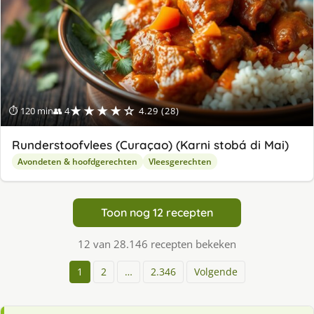
★★★★☆
⏱ 120 min
👥 4
4.29 (28)
Runderstoofvlees (Curaçao) (Karni stobá di Mai)
Avondeten & hoofdgerechten
Vleesgerechten
Toon nog 12 recepten
12 van 28.146 recepten bekeken
1
2
…
2.346
Volgende