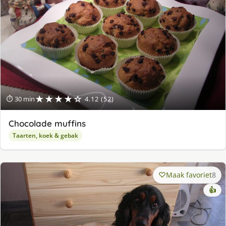
★★★★☆
⏱ 30 min
4.12 (52)
Chocolade muffins
Taarten, koek & gebak
Maak favoriet
8
👍