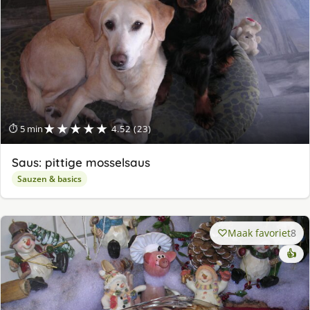
★★★★★
⏱ 5 min
4.52 (23)
Saus: pittige mosselsaus
Sauzen & basics
Maak favoriet
8
👍