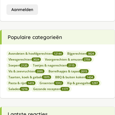
Aanmelden
Populaire categorieën
Avondeten & hoofdgerechten
Bijgerechten
12144
3824
Vleesgerechten
Voorgerechten & amuses
3024
2759
Soepen
Toetjes & nagerechten
2120
2115
Vis & zeevruchten
Borrelhapjes & tapas
2095
2015
Taarten, koek & gebak
BBQ & buiten koken
1975
1434
Pasta & rijst
Groenten
Kip & gevogelte
1419
1312
1297
Salades
Gezonde recepten
1216
1177
Laatste reacties