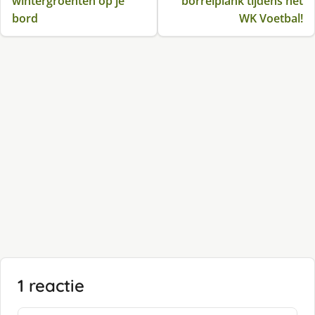
wintergroenten op je
borrelplank tijdens het
bord
WK Voetbal!
1 reactie