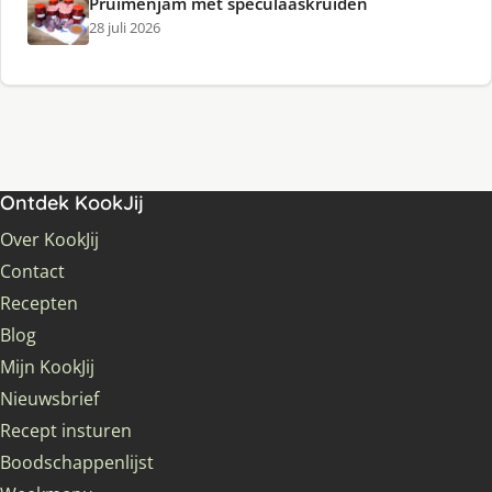
Pruimenjam met speculaaskruiden
28 juli 2026
Ontdek KookJij
Over KookJij
Contact
Recepten
Blog
Mijn KookJij
Nieuwsbrief
Recept insturen
Boodschappenlijst