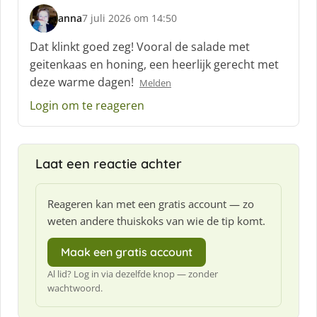
anna
7 juli 2026 om 14:50
s
c
Dat klinkt goed zeg! Vooral de salade met
h
geitenkaas en honing, een heerlijk gerecht met
r
deze warme dagen!
Melden
e
e
Login om te reageren
f
:
Laat een reactie achter
Reageren kan met een gratis account — zo
weten andere thuiskoks van wie de tip komt.
Maak een gratis account
Al lid? Log in via dezelfde knop — zonder
wachtwoord.