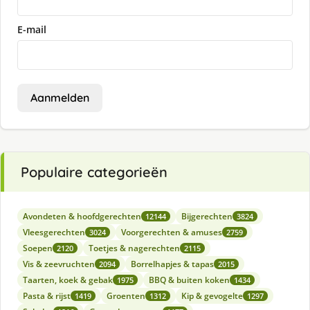
E-mail
Aanmelden
Populaire categorieën
Avondeten & hoofdgerechten
Bijgerechten
12144
3824
Vleesgerechten
Voorgerechten & amuses
3024
2759
Soepen
Toetjes & nagerechten
2120
2115
Vis & zeevruchten
Borrelhapjes & tapas
2094
2015
Taarten, koek & gebak
BBQ & buiten koken
1975
1434
Pasta & rijst
Groenten
Kip & gevogelte
1419
1312
1297