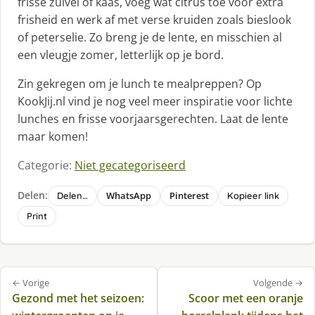
frisse zuivel of kaas, voeg wat citrus toe voor extra
frisheid en werk af met verse kruiden zoals bieslook
of peterselie. Zo breng je de lente, en misschien al
een vleugje zomer, letterlijk op je bord.
Zin gekregen om je lunch te mealpreppen? Op
KookJij.nl vind je nog veel meer inspiratie voor lichte
lunches en frisse voorjaarsgerechten. Laat de lente
maar komen!
Categorie:
Niet gecategoriseerd
Delen:
WhatsApp
Pinterest
Delen…
Kopieer link
Print
Bericht
← Vorige
Volgende →
navigatie
Gezond met het seizoen:
Scoor met een oranje