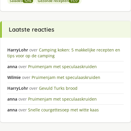
Salades
Gezonde recepten
1216
1177
Laatste reacties
HarryLohr
over
Camping koken: 5 makkelijke recepten en
tips voor op de camping
anna
over
Pruimenjam met speculaaskruiden
Wilmie
over
Pruimenjam met speculaaskruiden
HarryLohr
over
Gevuld Turks brood
anna
over
Pruimenjam met speculaaskruiden
anna
over
Snelle courgettesoep met witte kaas