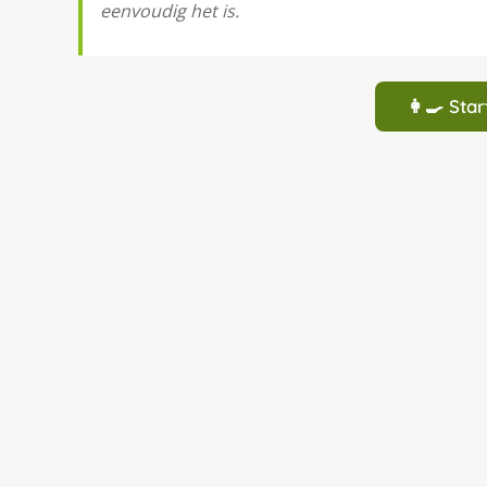
eenvoudig het is.
👩‍🍳 St