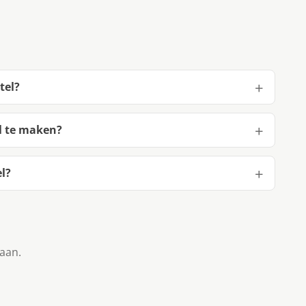
tel?
l te maken?
l?
taan.