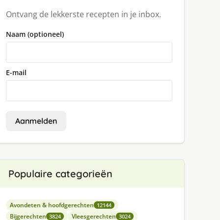
Ontvang de lekkerste recepten in je inbox.
Naam (optioneel)
E-mail
Aanmelden
Populaire categorieën
Avondeten & hoofdgerechten
12144
Bijgerechten
Vleesgerechten
3824
3024