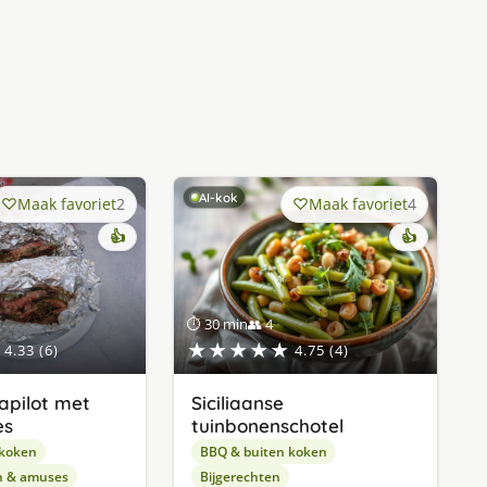
AI-kok
Maak favoriet
2
Maak favoriet
4
👍
👍
⏱ 30 min
👥 4
★★★★★
4.33 (6)
4.75 (4)
apilot met
Siciliaanse
es
tuinbonenschotel
 koken
BBQ & buiten koken
n & amuses
Bijgerechten