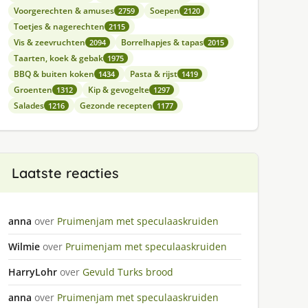
Voorgerechten & amuses
Soepen
2759
2120
Toetjes & nagerechten
2115
Vis & zeevruchten
Borrelhapjes & tapas
2094
2015
Taarten, koek & gebak
1975
BBQ & buiten koken
Pasta & rijst
1434
1419
Groenten
Kip & gevogelte
1312
1297
Salades
Gezonde recepten
1216
1177
Laatste reacties
anna
over
Pruimenjam met speculaaskruiden
Wilmie
over
Pruimenjam met speculaaskruiden
HarryLohr
over
Gevuld Turks brood
anna
over
Pruimenjam met speculaaskruiden