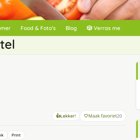
omer
Food & Foto’s
Blog
🎲 Verras me
tel
Maak favoriet
20
👍
Lekker!
nk
Print