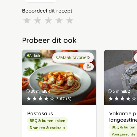
Beoordeel dit recept
★
★
★
★
★
Probeer dit ook
AI-kok
Maak favoriet
8
👍
⏱ 30 min
👥 4
⏱ 5 min
👥 2
★★★★☆
★★★★☆
3.67 (3)
Pastasaus
Vakantie p
langoestin
BBQ & buiten koken
BBQ & buiten
Dranken & cocktails
Voorgerechte