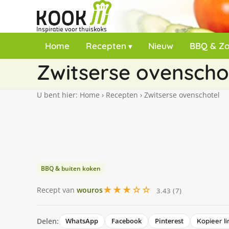
Home
Recepten
Nieuw
BBQ & Z
Zwitserse ovenscho
U bent hier:
Home
›
Recepten
›
Zwitserse ovenschotel
BBQ & buiten koken
★★★☆☆
Recept van
wouros
3.43 (7)
Delen:
WhatsApp
Facebook
Pinterest
Kopieer li