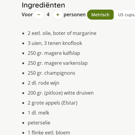
Ingrediënten
−
+
Voor
4
personen
Metrisch
US cups
2 eetl. olie, boter of margarine
3 uien, 3 tenen knoflook
250 gr. magere kalfslap
250 gr. magere varkenslap
250 gr. champignons
2 dl. rode wijn
200 gr. (pitloze) witte druiven
2 grote appels (Elstar)
1 dl. melk
peterselie
1 flinke eetl. bloem