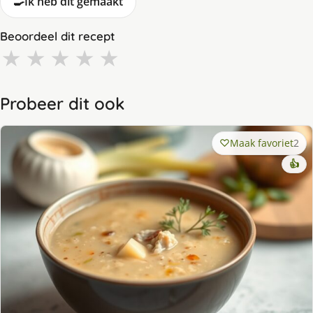
🍳
Ik heb dit gemaakt
Beoordeel dit recept
★
★
★
★
★
Probeer dit ook
Maak favoriet
2
👍