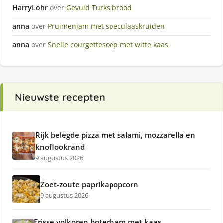
HarryLohr
over
Gevuld Turks brood
anna
over
Pruimenjam met speculaaskruiden
anna
over
Snelle courgettesoep met witte kaas
Nieuwste recepten
Rijk belegde pizza met salami, mozzarella en
knoflookrand
9 augustus 2026
Zoet-zoute paprikapopcorn
9 augustus 2026
Frisse volkoren boterham met kaas,