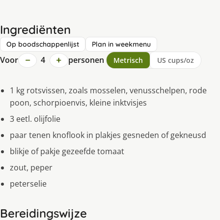
Ingrediënten
Op boodschappenlijst
Plan in weekmenu
−
+
Voor
4
personen
Metrisch
US cups/oz
1 kg rotsvissen, zoals mosselen, venusschelpen, rode
poon, schorpioenvis, kleine inktvisjes
3 eetl. olijfolie
paar tenen knoflook in plakjes gesneden of gekneusd
blikje of pakje gezeefde tomaat
zout, peper
peterselie
Bereidingswijze