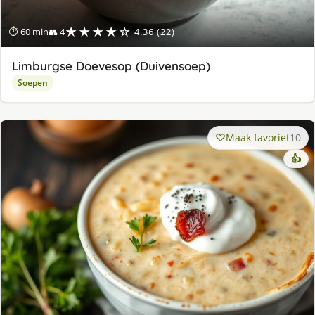
★★★★☆
⏱ 60 min
👥 4
4.36 (22)
Limburgse Doevesop (Duivensoep)
Soepen
Maak favoriet
10
👍