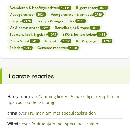
Avondeten & hoofdgerechten
Bijgerechten
12144
3824
Vleesgerechten
Voorgerechten & amuses
3024
2759
Soepen
Toetjes & nagerechten
2120
2115
Vis & zeevruchten
Borrelhapjes & tapas
2094
2015
Taarten, koek & gebak
BBQ & buiten koken
1975
1434
Pasta & rijst
Groenten
Kip & gevogelte
1419
1312
1297
Salades
Gezonde recepten
1216
1178
Laatste reacties
HarryLohr
over
Camping koken: 5 makkelijke recepten en
tips voor op de camping
anna
over
Pruimenjam met speculaaskruiden
Wilmie
over
Pruimenjam met speculaaskruiden