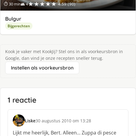
★★★★★
⏱ 30 min
👥 4
4.59 (90)
Bulgur
Bijgerechten
Kook je vaker met KookJij? Stel ons in als voorkeursbron in
Google, dan vind je onze recepten sneller terug.
Instellen als voorkeursbron
1 reactie
Liske
30 augustus 2010 om 13:28
s
c
Lijkt me heerlijk, Bert. Alleen… Zuppa di pesce