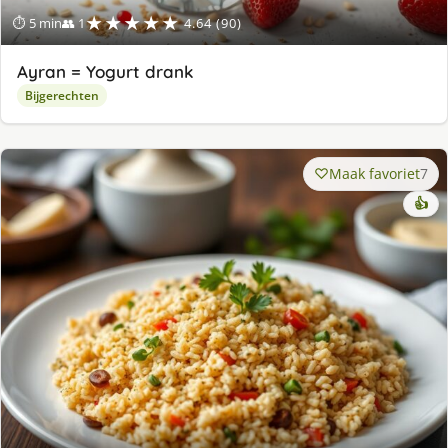
★★★★★
⏱ 5 min
👥 1
4.64 (90)
Ayran = Yogurt drank
Bijgerechten
Maak favoriet
7
👍