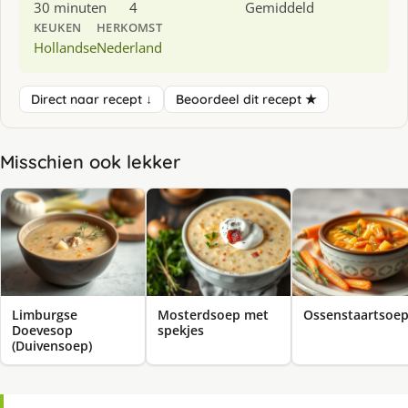
30 minuten
4
Gemiddeld
KEUKEN
HERKOMST
Hollandse
Nederland
Direct naar recept ↓
Beoordeel dit recept ★
Misschien ook lekker
Limburgse
Mosterdsoep met
Ossenstaartsoe
Doevesop
spekjes
(Duivensoep)