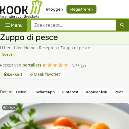
Inloggen
Registreren
Zoek een recept
Menu
Zuppa di pesce
U bent hier:
Home
›
Recepten
›
Zuppa di pesce
Soepen
★★★★☆
Recept van
bertallers
3.75 (4)
Maak favoriet
1
👍
Lekker!
Delen:
WhatsApp
Pinterest
Delen…
Kopieer link
Print
AI-kok