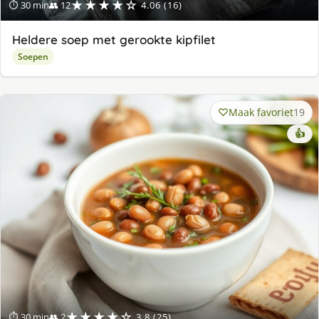
★★★★☆
⏱ 30 min
👥 12
4.06 (16)
Heldere soep met gerookte kipfilet
Soepen
Maak favoriet
19
👍
★★★★☆
⏱ 30 min
👥 2
3.8 (25)