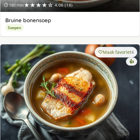
★★★★☆
⏱ 180 min
4.06 (18)
Bruine bonensoep
Soepen
Maak favoriet
4
👍