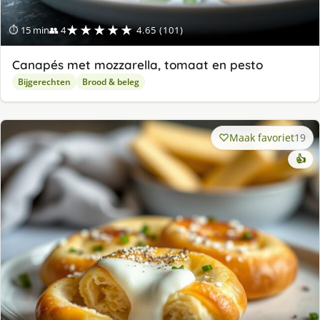
★★★★★
⏱ 15 min
👥 4
4.65 (101)
Canapés met mozzarella, tomaat en pesto
Bijgerechten
Brood & beleg
Maak favoriet
19
👍