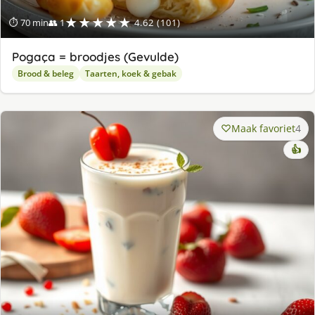
★★★★★
⏱ 70 min
👥 1
4.62 (101)
Pogaça = broodjes (Gevulde)
Brood & beleg
Taarten, koek & gebak
Maak favoriet
4
👍