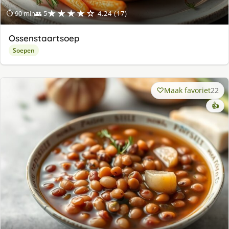
★★★★☆
⏱ 90 min
👥 5
4.24 (17)
Ossenstaartsoep
Soepen
Maak favoriet
22
👍