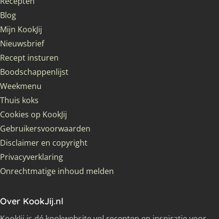
Recepten
Blog
Mijn KookJij
Nieuwsbrief
Recept insturen
Boodschappenlijst
Weekmenu
Thuis koks
Cookies op KookJij
Gebruikersvoorwaarden
Disclaimer en copyright
Privacyverklaring
Onrechtmatige inhoud melden
Over KookJij.nl
KookJij is dé kookwebsite vol recepten en inspiratie voor