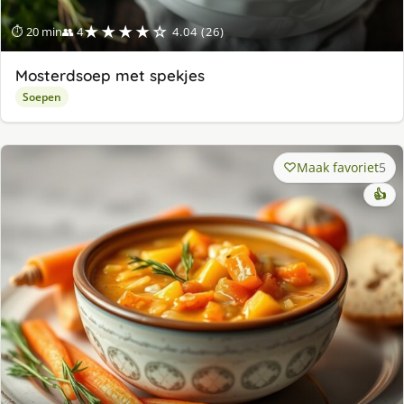
★★★★☆
⏱ 20 min
👥 4
4.04 (26)
Mosterdsoep met spekjes
Soepen
Maak favoriet
5
👍