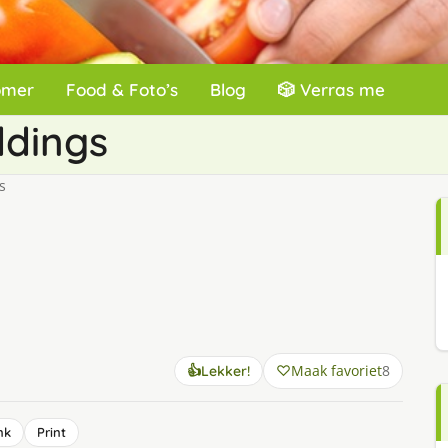
omer
Food & Foto’s
Blog
🎲 Verras me
ddings
s
Maak favoriet
8
👍
Lekker!
nk
Print