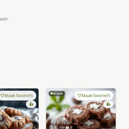
taan.
AI-kok
Maak favoriet
5
Maak favoriet
5
👍
👍
⏱ 80 min
👥 8