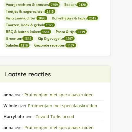
Voorgerechten & amuses
Soepen
2759
2120
Toetjes & nagerechten
2115
Vis & zeevruchten
Borrelhapjes & tapas
2095
2015
Taarten, koek & gebak
1975
BBQ & buiten koken
Pasta & rijst
1434
1419
Groenten
Kip & gevogelte
1312
1297
Salades
Gezonde recepten
1216
1177
Laatste reacties
anna
over
Pruimenjam met speculaaskruiden
Wilmie
over
Pruimenjam met speculaaskruiden
HarryLohr
over
Gevuld Turks brood
anna
over
Pruimenjam met speculaaskruiden