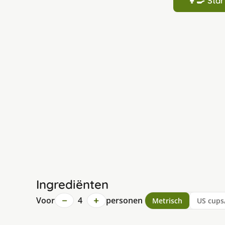
👩‍🍳 St
Ingrediënten
−
+
Voor
4
personen
Metrisch
US cups