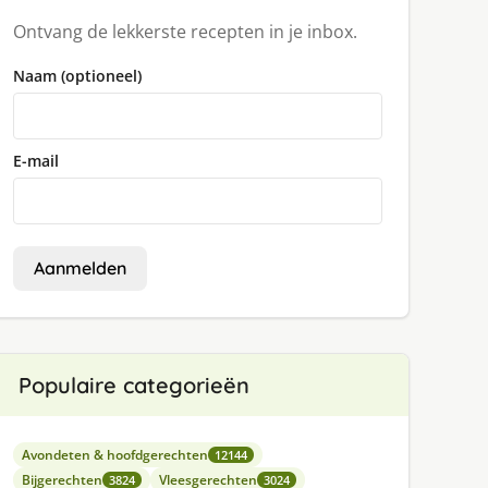
Ontvang de lekkerste recepten in je inbox.
Naam (optioneel)
E-mail
Aanmelden
Populaire categorieën
Avondeten & hoofdgerechten
12144
Bijgerechten
Vleesgerechten
3824
3024