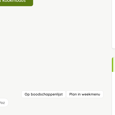
art kookmodus
Op boodschappenlijst
Plan in weekmenu
/oz