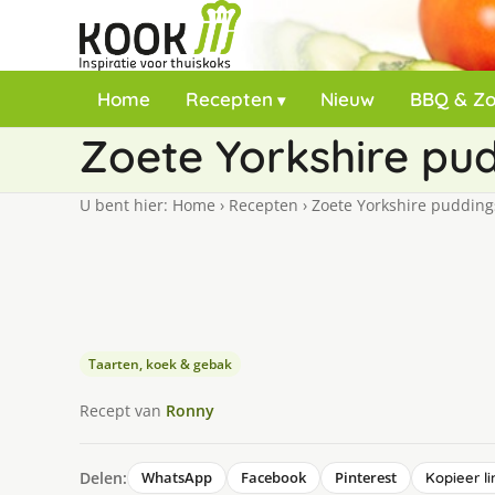
Home
Recepten
Nieuw
BBQ & Z
Zoete Yorkshire pu
U bent hier:
Home
›
Recepten
›
Zoete Yorkshire pudding
Taarten, koek & gebak
Recept van
Ronny
Delen:
WhatsApp
Facebook
Pinterest
Kopieer li