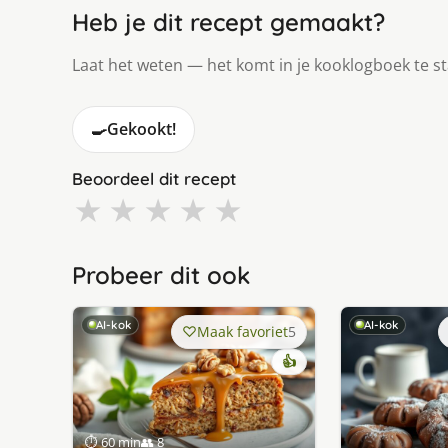
Heb je dit recept gemaakt?
Laat het weten — het komt in je kooklogboek te s
🍳
Gekookt!
Beoordeel dit recept
★
★
★
★
★
Probeer dit ook
AI-kok
AI-kok
Maak favoriet
5
👍
⏱ 60 min
👥 8