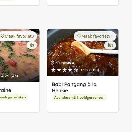
Maak favoriet
3
Maak favoriet
91
👍
keer
👍
1
lekker
gevonde
⏱ 60 min
👥 4
★★★★☆
3.96 (108)
4.29 (45)
Babi Pangang à la
raine
Henkie
hoofdgerechten
Avondeten & hoofdgerechten