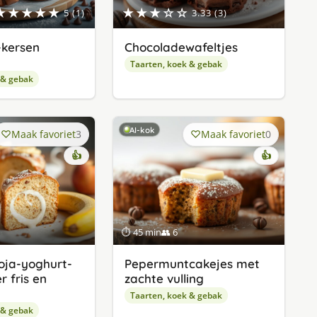
★★★★★
★★★☆☆
5 (1)
3.33 (3)
-kersen
Chocoladewafeltjes
Taarten, koek & gebak
 & gebak
AI-kok
Maak favoriet
3
Maak favoriet
0
👍
👍
⏱ 45 min
👥 6
oja-yoghurt-
Pepermuntcakejes met
r fris en
zachte vulling
Taarten, koek & gebak
 & gebak