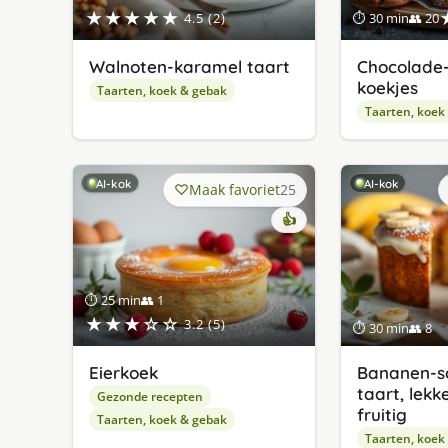
★★★★★
4.5 (2)
⏱ 30 min
👥 20
Walnoten-karamel taart
Chocolade
koekjes
Taarten, koek & gebak
Taarten, koek
AI-kok
AI-kok
Maak favoriet
25
👍
⏱ 25 min
👥 1
★★★☆☆
3.2 (5)
⏱ 30 min
👥 8
Eierkoek
Bananen-s
taart, lekke
Gezonde recepten
fruitig
Taarten, koek & gebak
Taarten, koek