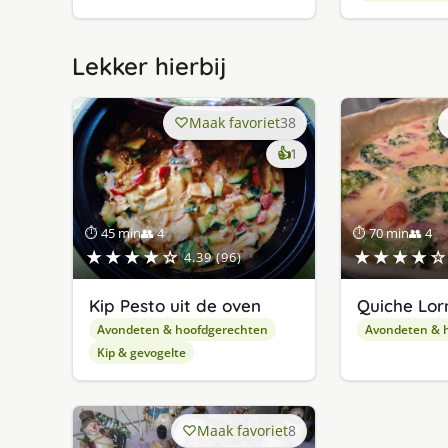
Lekker hierbij
Maak favoriet
38
keer
👍
1
lekker
gevonden
⏱ 45 min
👥 4
⏱ 70 min
👥 4
★★★★☆
★★★★☆
4.39 (96)
Kip Pesto uit de oven
Quiche Lor
Avondeten & hoofdgerechten
Avondeten & 
Kip & gevogelte
Maak favoriet
8