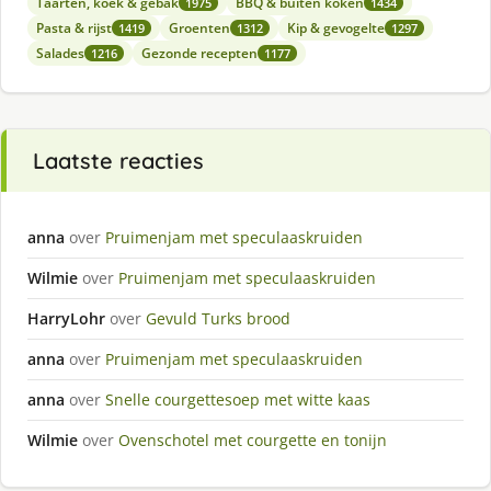
Taarten, koek & gebak
BBQ & buiten koken
1975
1434
Pasta & rijst
Groenten
Kip & gevogelte
1419
1312
1297
Salades
Gezonde recepten
1216
1177
Laatste reacties
anna
over
Pruimenjam met speculaaskruiden
Wilmie
over
Pruimenjam met speculaaskruiden
HarryLohr
over
Gevuld Turks brood
anna
over
Pruimenjam met speculaaskruiden
anna
over
Snelle courgettesoep met witte kaas
Wilmie
over
Ovenschotel met courgette en tonijn