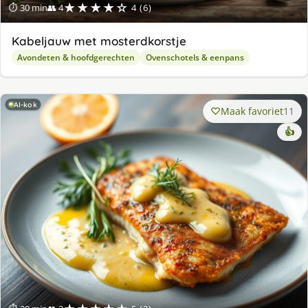
★★★★☆
⏱ 30 min
👥 4
4 (6)
Kabeljauw met mosterdkorstje
Avondeten & hoofdgerechten
Ovenschotels & eenpans
AI-kok
Maak favoriet
11
👍