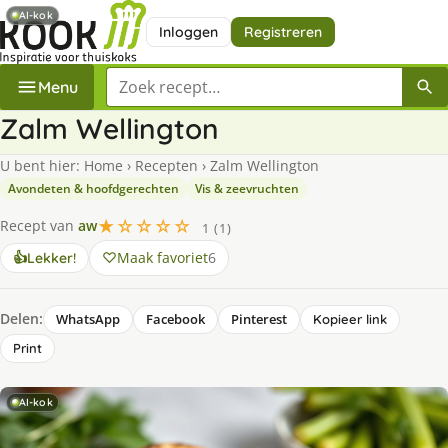
AI-kok
Inloggen
Registreren
Zoek een recept
Menu
Zalm Wellington
U bent hier:
Home
›
Recepten
›
Zalm Wellington
Avondeten & hoofdgerechten
Vis & zeevruchten
★☆☆☆☆
Recept van
aw
1 (1)
Maak favoriet
6
👍
Lekker!
Delen:
WhatsApp
Facebook
Pinterest
Kopieer link
Print
AI-kok