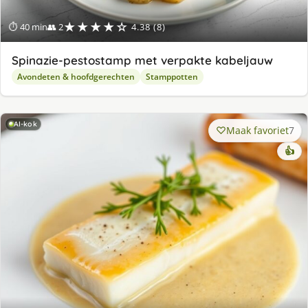
★★★★☆
⏱ 40 min
👥 2
4.38 (8)
Spinazie-pestostamp met verpakte kabeljauw
Avondeten & hoofdgerechten
Stamppotten
AI-kok
Maak favoriet
7
👍