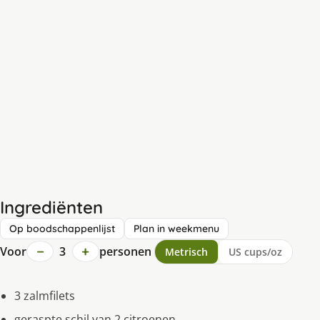
Ingrediënten
Op boodschappenlijst
Plan in weekmenu
−
+
Voor
3
personen
Metrisch
US cups/oz
3 zalmfilets
geraspte schil van 2 citroenen