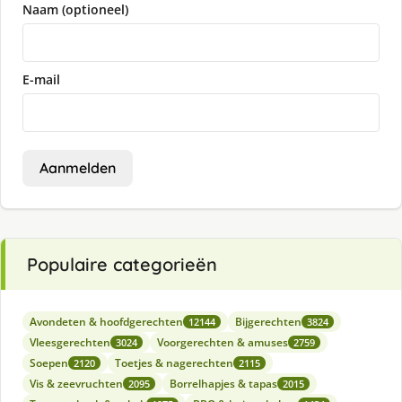
Naam (optioneel)
E-mail
Aanmelden
Populaire categorieën
Avondeten & hoofdgerechten
Bijgerechten
12144
3824
Vleesgerechten
Voorgerechten & amuses
3024
2759
Soepen
Toetjes & nagerechten
2120
2115
Vis & zeevruchten
Borrelhapjes & tapas
2095
2015