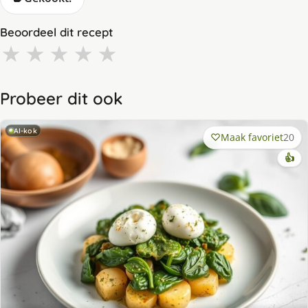
Beoordeel dit recept
★
★
★
★
★
Probeer dit ook
AI-kok
Maak favoriet
20
👍