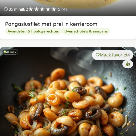
★★★★★
⏱ 35 min
👥 2
5 (4)
Pangasiusfilet met prei in kerrieroom
Avondeten & hoofdgerechten
Ovenschotels & eenpans
AI-kok
Maak favoriet
4
👍