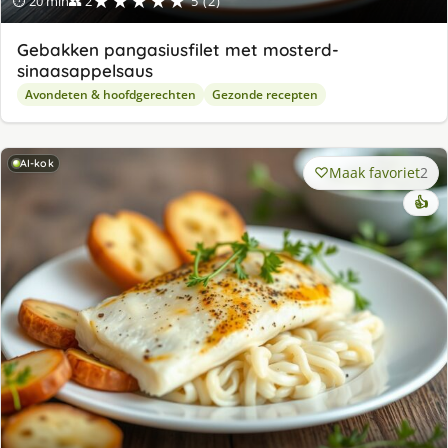
★★★★★
⏱ 20 min
👥 2
5 (2)
Gebakken pangasiusfilet met mosterd-
sinaasappelsaus
Avondeten & hoofdgerechten
Gezonde recepten
AI-kok
Maak favoriet
2
👍