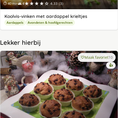
★★★★☆
⏱ 40 min
👥 4
4.33 (3)
Koolvis-vinken met aardappel krieltjes
Aardappels
Avondeten & hoofdgerechten
Lekker hierbij
Maak favoriet
10
👍