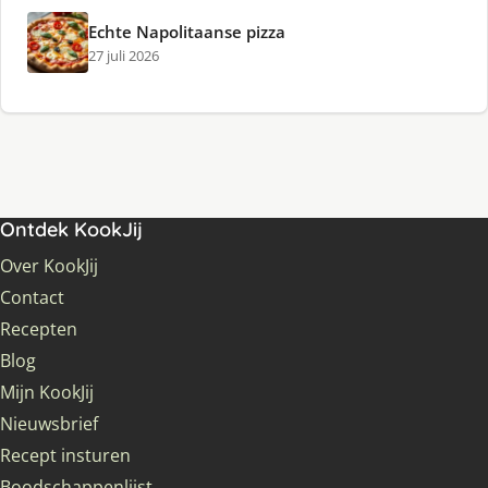
Echte Napolitaanse pizza
27 juli 2026
Ontdek KookJij
Over KookJij
Contact
Recepten
Blog
Mijn KookJij
Nieuwsbrief
Recept insturen
Boodschappenlijst