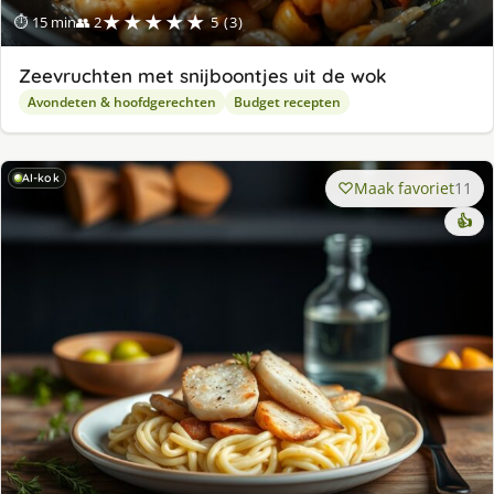
★★★★★
⏱ 15 min
👥 2
5 (3)
Zeevruchten met snijboontjes uit de wok
Avondeten & hoofdgerechten
Budget recepten
AI-kok
Maak favoriet
11
👍