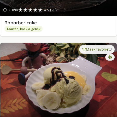
★★★★★
⏱ 60 min
4.5 (20)
Rabarber cake
Taarten, koek & gebak
Maak favoriet
3
👍