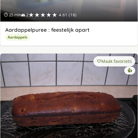
★★★★★
⏱ 25 min
👥 2
4.61 (18)
Aardappelpuree : feestelijk apart
Aardappels
Maak favoriet
6
👍