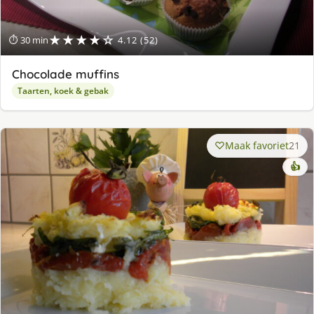
★★★★☆
⏱ 30 min
4.12 (52)
Chocolade muffins
Taarten, koek & gebak
Maak favoriet
21
👍