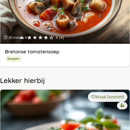
★★★★☆
⏱ 30 min
👥 4
4 (4)
Bretonse tomatensoep
Soepen
Lekker hierbij
Maak favoriet
8
👍