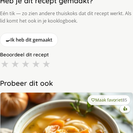
Heb je dit recept gemaakt?
Eén tik — zo zien andere thuiskoks dat dit recept werkt. Als
lid komt het ook in je kooklogboek.
🍳
Ik heb dit gemaakt
Beoordeel dit recept
★
★
★
★
★
Probeer dit ook
Maak favoriet
85
👍