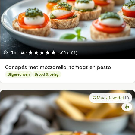
★★★★★
⏱ 15 min
👥 4
4.65 (101)
Canapés met mozzarella, tomaat en pesto
Bijgerechten
Brood & beleg
Maak favoriet
19
👍