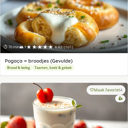
★★★★★
⏱ 70 min
👥 1
4.62 (101)
Pogaça = broodjes (Gevulde)
Brood & beleg
Taarten, koek & gebak
Maak favoriet
4
👍