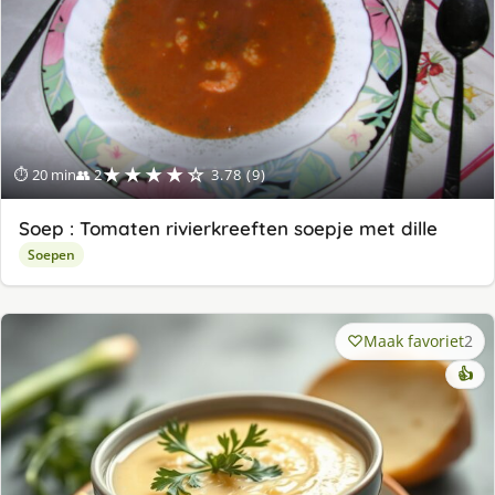
★★★★☆
⏱ 20 min
👥 2
3.78 (9)
Soep : Tomaten rivierkreeften soepje met dille
Soepen
Maak favoriet
2
👍