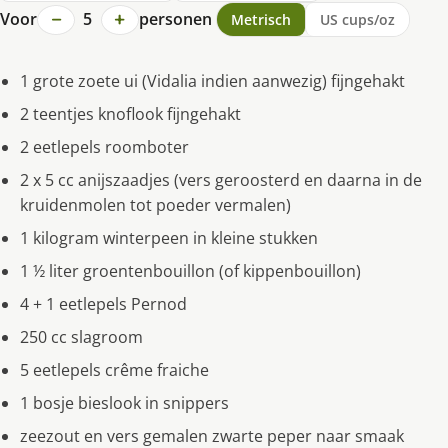
−
+
Voor
5
personen
Metrisch
US cups/oz
1 grote zoete ui (Vidalia indien aanwezig) fijngehakt
2 teentjes knoflook fijngehakt
2 eetlepels roomboter
2 x 5 cc anijszaadjes (vers geroosterd en daarna in de
kruidenmolen tot poeder vermalen)
1 kilogram winterpeen in kleine stukken
1 ½ liter groentenbouillon (of kippenbouillon)
4 + 1 eetlepels Pernod
250 cc slagroom
5 eetlepels crême fraiche
1 bosje bieslook in snippers
zeezout en vers gemalen zwarte peper naar smaak