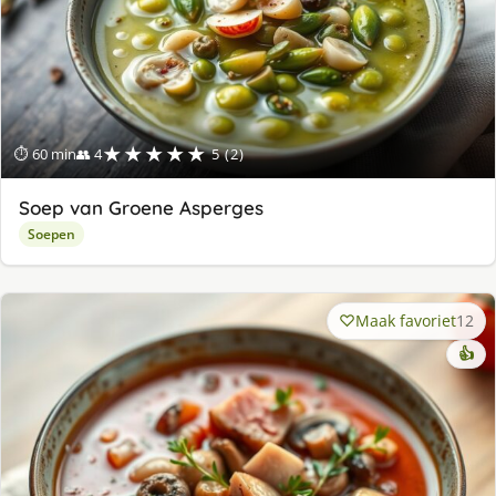
★★★★★
⏱ 60 min
👥 4
5 (2)
Soep van Groene Asperges
Soepen
Maak favoriet
12
👍