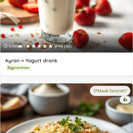
★★★★★
⏱ 5 min
👥 1
4.64 (90)
Ayran = Yogurt drank
Bijgerechten
Maak favoriet
7
👍