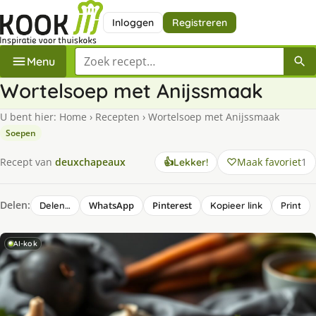
Inloggen
Registreren
Zoek een recept
Menu
Wortelsoep met Anijssmaak
U bent hier:
Home
›
Recepten
›
Wortelsoep met Anijssmaak
Soepen
Maak favoriet
1
Recept van
deuxchapeaux
👍
Lekker!
Delen:
WhatsApp
Pinterest
Delen…
Kopieer link
Print
AI-kok