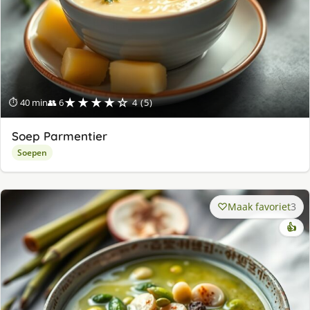
★★★★☆
⏱ 40 min
👥 6
4 (5)
Soep Parmentier
Soepen
Maak favoriet
3
👍