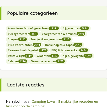
Populaire categorieën
Avondeten & hoofdgerechten
Bijgerechten
12144
3824
Vleesgerechten
Voorgerechten & amuses
3024
2759
Soepen
Toetjes & nagerechten
2120
2115
Vis & zeevruchten
Borrelhapjes & tapas
2094
2015
Taarten, koek & gebak
BBQ & buiten koken
1975
1434
Pasta & rijst
Groenten
Kip & gevogelte
1419
1312
1297
Salades
Gezonde recepten
1216
1177
Laatste reacties
HarryLohr
over
Camping koken: 5 makkelijke recepten en
tips voor op de camping