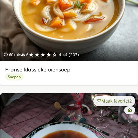
★★★★☆
⏱ 60 min
👥 6
4.44 (207)
Franse klassieke uiensoep
Soepen
Maak favoriet
2
👍