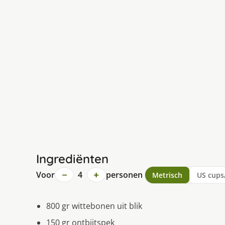
Ingrediënten
−
+
Voor
4
personen
Metrisch
US cups
800 gr wittebonen uit blik
150 gr ontbijtspek