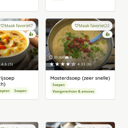
Maak favoriet
7
Maak favoriet
22
👍
👍
⏱ 20 min
👥 4
★★★★☆
4.6 (5)
4.33 (6)
rijsoep
Mosterdsoep (zeer snelle)
ch)
Soepen
cepten
Soepen
Voorgerechten & amuses