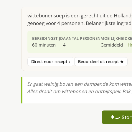
wittebonensoep is een gerecht uit de Holland
genoeg voor 4 personen. Belangrijkste ingredië
BEREIDINGSTIJD
AANTAL PERSONEN
MOEILIJKHEID
K
60 minuten
4
Gemiddeld
H
Direct naar recept ↓
Beoordeel dit recept ★
Er gaat weinig boven een dampende kom witt
Alles draait om wittebonen en ontbijtspek. Pak 
👩‍🍳 St