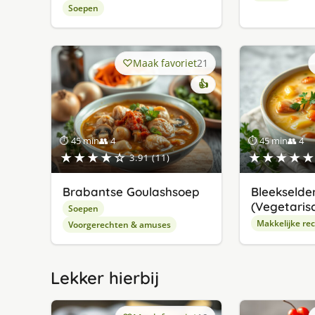
Soepen
Maak favoriet
21
👍
⏱ 45 min
👥 4
⏱ 45 min
👥 4
★★★★☆
★★★★★
3.91 (11)
Brabantse Goulashsoep
Bleekselde
(Vegetaris
Soepen
Makkelijke re
Voorgerechten & amuses
Lekker hierbij