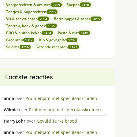
Voorgerechten & amuses
Soepen
2759
2120
Toetjes & nagerechten
2115
Vis & zeevruchten
Borrelhapjes & tapas
2094
2015
Taarten, koek & gebak
1975
BBQ & buiten koken
Pasta & rijst
1434
1419
Groenten
Kip & gevogelte
1312
1297
Salades
Gezonde recepten
1216
1177
Laatste reacties
anna
over
Pruimenjam met speculaaskruiden
Wilmie
over
Pruimenjam met speculaaskruiden
HarryLohr
over
Gevuld Turks brood
anna
over
Pruimenjam met speculaaskruiden