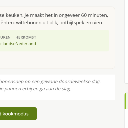
se keuken. Je maakt het in ongeveer 60 minuten,
nten: wittebonen uit blik, ontbijtspek en uien.
EUKEN
HERKOMST
ollandse
Nederland
ebonensoep op een gewone doordeweekse dag.
je pannen erbij en ga aan de slag.
art kookmodus