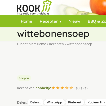
Home
Recepten
Nieuw
BBQ & Z
wittebonensoep
U bent hier:
Home
›
Recepten
›
wittebonensoep
Soepen
★★★☆☆
Recept van
bobbeltje
3.43 (7)
Delen:
WhatsApp
Pinterest
Delen…
Kopieer link