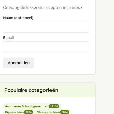
Ontvang de lekkerste recepten in je inbox.
Naam (optioneel)
E-mail
Aanmelden
Populaire categorieën
Avondeten & hoofdgerechten
12144
Bijgerechten
Vleesgerechten
3824
3024