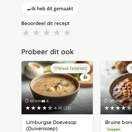
🍳
Ik heb dit gemaakt
Beoordeel dit recept
★
★
★
★
★
Probeer dit ook
Maak favoriet
2
👍
⏱ 60 min
👥 4
⏱ 180 min
★★★★☆
★★★★☆
4.36 (22)
Limburgse Doevesop
Bruine bo
(Duivensoep)
Soepen