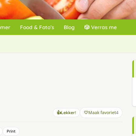
omer
Food & Foto’s
Blog
🎲 Verras me
Maak favoriet
4
👍
Lekker!
Print