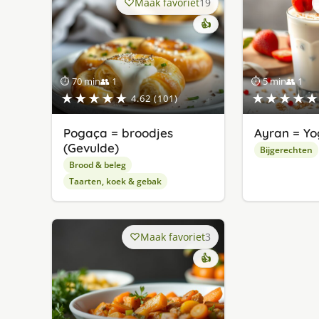
Maak favoriet
19
👍
⏱ 70 min
👥 1
⏱ 5 min
👥 1
★★★★★
★★★★★
4.62 (101)
Pogaça = broodjes
Ayran = Yo
(Gevulde)
Bijgerechten
Brood & beleg
Taarten, koek & gebak
Maak favoriet
3
👍