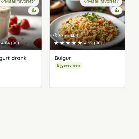
Maak favoriet
4
Maak favoriet
7
👍
👍
⏱ 30 min
👥 4
★★★★★
4.64 (90)
4.59 (90)
gurt drank
Bulgur
Bijgerechten