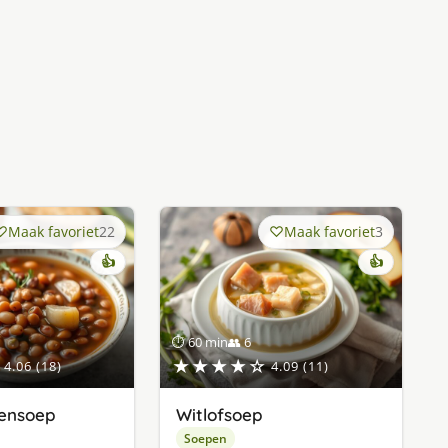
Maak favoriet
22
Maak favoriet
3
👍
👍
⏱ 60 min
👥 6
★★★★☆
4.06 (18)
4.09 (11)
nensoep
Witlofsoep
Soepen