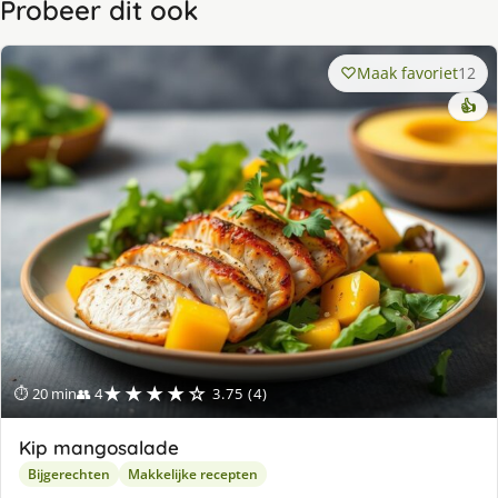
Probeer dit ook
Maak favoriet
12
👍
★★★★☆
⏱ 20 min
👥 4
3.75 (4)
Kip mangosalade
Bijgerechten
Makkelijke recepten