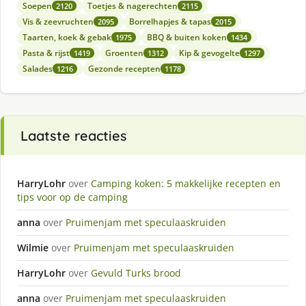
Soepen
Toetjes & nagerechten
2120
2115
Vis & zeevruchten
Borrelhapjes & tapas
2095
2015
Taarten, koek & gebak
BBQ & buiten koken
1975
1434
Pasta & rijst
Groenten
Kip & gevogelte
1419
1312
1297
Salades
Gezonde recepten
1216
1178
Laatste reacties
HarryLohr
over
Camping koken: 5 makkelijke recepten en
tips voor op de camping
anna
over
Pruimenjam met speculaaskruiden
Wilmie
over
Pruimenjam met speculaaskruiden
HarryLohr
over
Gevuld Turks brood
anna
over
Pruimenjam met speculaaskruiden