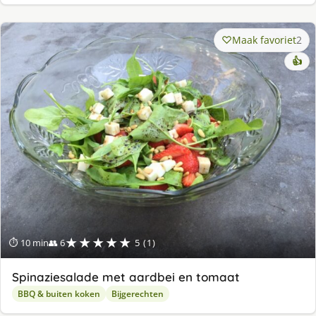
Maak favoriet
2
👍
★★★★★
⏱ 10 min
👥 6
5 (1)
Spinaziesalade met aardbei en tomaat
BBQ & buiten koken
Bijgerechten