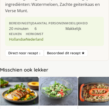
ingrediënten: Watermeloen, Zachte geitenkaas en
Verse Munt.
BEREIDINGSTIJD
AANTAL PERSONEN
MOEILIJKHEID
20 minuten
6
Makkelijk
KEUKEN
HERKOMST
Hollandse
Nederland
Direct naar recept ↓
Beoordeel dit recept ★
Misschien ook lekker