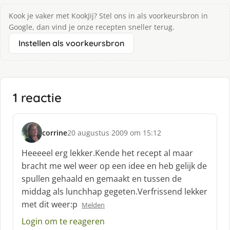
Kook je vaker met KookJij? Stel ons in als voorkeursbron in
Google, dan vind je onze recepten sneller terug.
Instellen als voorkeursbron
1 reactie
corrine
20 augustus 2009 om 15:12
s
c
Heeeeel erg lekker.Kende het recept al maar
h
bracht me wel weer op een idee en heb gelijk de
r
spullen gehaald en gemaakt en tussen de
e
middag als lunchhap gegeten.Verfrissend lekker
e
f
met dit weer:p
Melden
:
Login om te reageren