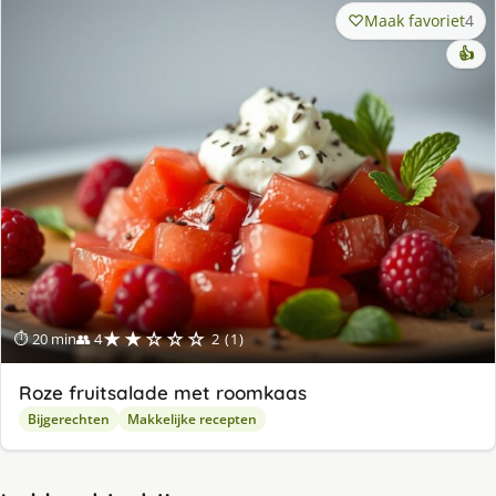
Maak favoriet
4
👍
★★☆☆☆
⏱ 20 min
👥 4
2 (1)
Roze fruitsalade met roomkaas
Bijgerechten
Makkelijke recepten