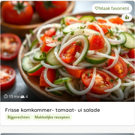
Maak favoriet
4
👍
⏱ 15 min
👥 4
Frisse komkommer- tomaat- ui salade
Bijgerechten
Makkelijke recepten