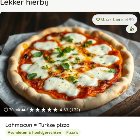
Lekker hierbij
Maak favoriet
39
👍
★★★★★
⏱ 70 min
👥 1
4.63 (172)
Lahmacun = Turkse pizza
Avondeten & hoofdgerechten
Pizza's