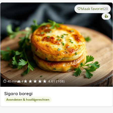
Maak favoriet
20
👍
★★★★★
⏱ 40 min
👥 4
4.61 (108)
Sigara boregi
Avondeten & hoofdgerechten