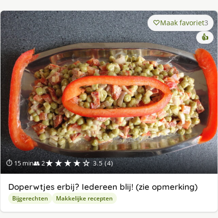
Maak favoriet
3
👍
★★★★☆
⏱ 15 min
👥 2
3.5 (4)
Doperwtjes erbij? Iedereen blij! (zie opmerking)
Bijgerechten
Makkelijke recepten