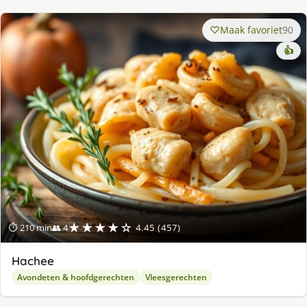
Maak favoriet
90
👍
★★★★☆
⏱ 210 min
👥 4
4.45 (457)
Hachee
Avondeten & hoofdgerechten
Vleesgerechten