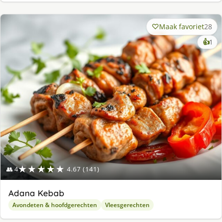
Maak favoriet
28
ke
👍
1
lek
ge
★★★★★
👥 4
4.67 (141)
Adana Kebab
Avondeten & hoofdgerechten
Vleesgerechten