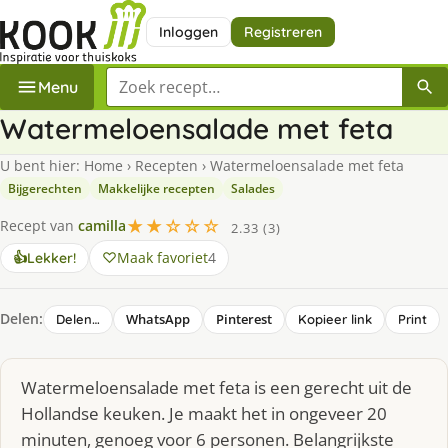
Inloggen
Registreren
Zoek een recept
Menu
Watermeloensalade met feta
U bent hier:
Home
›
Recepten
›
Watermeloensalade met feta
Bijgerechten
Makkelijke recepten
Salades
★★☆☆☆
Recept van
camilla
2.33 (3)
Maak favoriet
4
👍
Lekker!
Delen:
WhatsApp
Pinterest
Delen…
Kopieer link
Print
Watermeloensalade met feta is een gerecht uit de
Hollandse keuken. Je maakt het in ongeveer 20
minuten, genoeg voor 6 personen. Belangrijkste