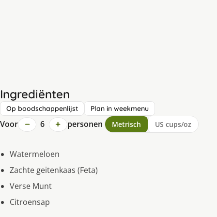
Ingrediënten
Op boodschappenlijst
Plan in weekmenu
−
+
Voor
6
personen
Metrisch
US cups/oz
Watermeloen
Zachte geitenkaas (Feta)
Verse Munt
Citroensap