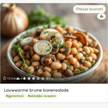
Maak favoriet
5
👍
★★★☆☆
⏱ 15 min
👥 4
3 (1)
Lauwwarme bruine bonensalade
Bijgerechten
Makkelijke recepten