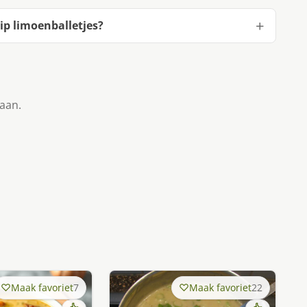
p limoenballetjes?
taan.
Maak favoriet
7
Maak favoriet
22