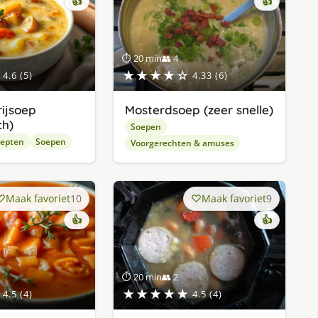
👍
👍
⏱ 20 min
👥 4
★★★★☆
4.6 (5)
4.33 (6)
rijsoep
Mosterdsoep (zeer snelle)
ch)
Soepen
cepten
Soepen
Voorgerechten & amuses
Maak favoriet
10
Maak favoriet
9
👍
👍
⏱ 20 min
👥 2
★★★★★
4.5 (4)
4.5 (4)