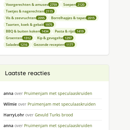
Voorgerechten & amuses
Soepen
2759
2120
Toetjes & nagerechten
2115
Vis & zeevruchten
Borrelhapjes & tapas
2095
2015
Taarten, koek & gebak
1975
BBQ & buiten koken
Pasta & rijst
1434
1419
Groenten
Kip & gevogelte
1312
1297
Salades
Gezonde recepten
1216
1177
Laatste reacties
anna
over
Pruimenjam met speculaaskruiden
Wilmie
over
Pruimenjam met speculaaskruiden
HarryLohr
over
Gevuld Turks brood
anna
over
Pruimenjam met speculaaskruiden