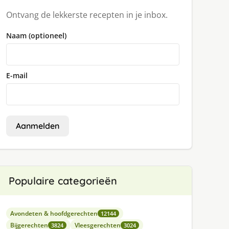
Ontvang de lekkerste recepten in je inbox.
Naam (optioneel)
E-mail
Aanmelden
Populaire categorieën
Avondeten & hoofdgerechten
12144
Bijgerechten
Vleesgerechten
3824
3024