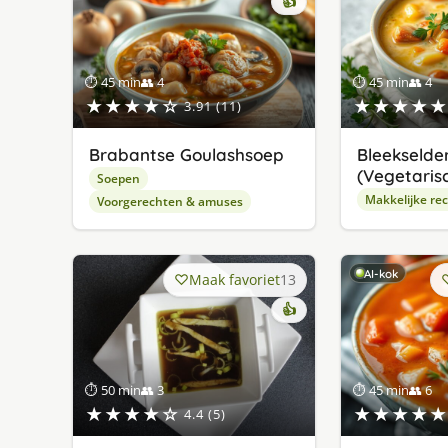
👍
⏱ 45 min
👥 4
⏱ 45 min
👥 4
★★★★☆
★★★★★
3.91 (11)
Brabantse Goulashsoep
Bleekselde
(Vegetaris
Soepen
Makkelijke re
Voorgerechten & amuses
AI-kok
Maak favoriet
13
👍
⏱ 50 min
👥 3
⏱ 45 min
👥 6
★★★★☆
★★★★★
4.4 (5)