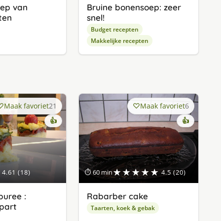
ep van
Bruine bonensoep: zeer
ten
snel!
Budget recepten
Makkelijke recepten
Maak favoriet
21
Maak favoriet
6
👍
👍
★★★★★
4.61 (18)
⏱ 60 min
4.5 (20)
uree :
Rabarber cake
apart
Taarten, koek & gebak