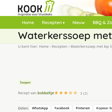
Home
Recepten
Nieuw
BBQ & Z
Waterkerssoep met 
U bent hier:
Home
›
Recepten
›
Waterkerssoep met kip l
Soepen
★★★☆☆
Recept van
bobbeltje
3 (2)
Delen:
WhatsApp
Facebook
Pinterest
Kopieer li