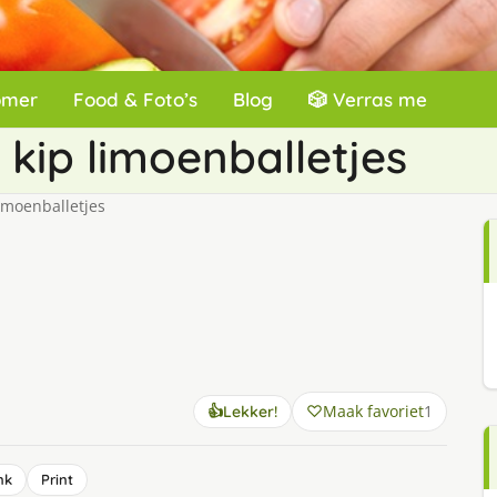
omer
Food & Foto’s
Blog
🎲 Verras me
kip limoenballetjes
imoenballetjes
Maak favoriet
1
👍
Lekker!
nk
Print