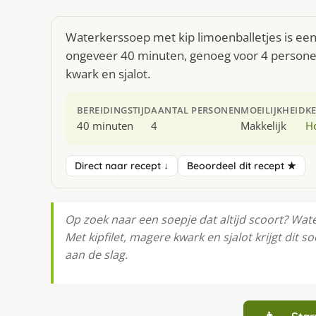
Waterkerssoep met kip limoenballetjes is een
ongeveer 40 minuten, genoeg voor 4 personen.
kwark en sjalot.
BEREIDINGSTIJD
AANTAL PERSONEN
MOEILIJKHEID
K
40 minuten
4
Makkelijk
H
Direct naar recept ↓
Beoordeel dit recept ★
Op zoek naar een soepje dat altijd scoort? Wat
Met kipfilet, magere kwark en sjalot krijgt dit 
aan de slag.