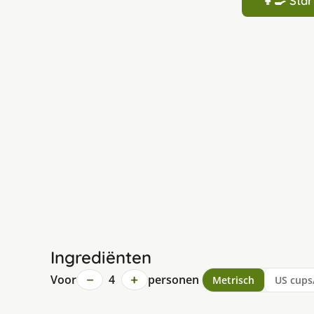
👩‍🍳 St
Ingrediënten
−
+
Voor
4
personen
Metrisch
US cups