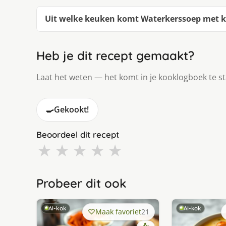
Uit welke keuken komt Waterkerssoep met ki
Heb je dit recept gemaakt?
Laat het weten — het komt in je kooklogboek te s
🍳
Gekookt!
Beoordeel dit recept
★
★
★
★
★
Probeer dit ook
AI-kok
AI-kok
Maak favoriet
21