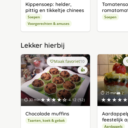
Kippensoep: helder,
Tomatenso
pittig en tikkeltje chinees
romatoma
Soepen
Soepen
Voorgerechten & amuses
Lekker hierbij
Maak favoriet
10
👍
⏱ 25 min
👥 2
★★★★☆
★★★★★
⏱ 30 min
4.12 (52)
Chocolade muffins
Aardappelp
feestelijk 
Taarten, koek & gebak
Aardappels