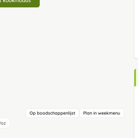
art kookmodus
Op boodschappenlijst
Plan in weekmenu
/oz