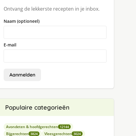
Ontvang de lekkerste recepten in je inbox.
Naam (optioneel)
E-mail
Aanmelden
Populaire categorieën
Avondeten & hoofdgerechten
12144
Bijgerechten
Vleesgerechten
3824
3024