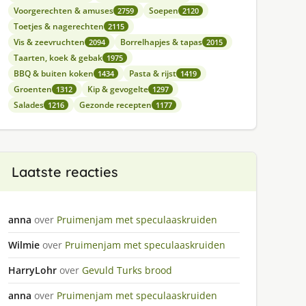
Voorgerechten & amuses
Soepen
2759
2120
Toetjes & nagerechten
2115
Vis & zeevruchten
Borrelhapjes & tapas
2094
2015
Taarten, koek & gebak
1975
BBQ & buiten koken
Pasta & rijst
1434
1419
Groenten
Kip & gevogelte
1312
1297
Salades
Gezonde recepten
1216
1177
Laatste reacties
anna
over
Pruimenjam met speculaaskruiden
Wilmie
over
Pruimenjam met speculaaskruiden
HarryLohr
over
Gevuld Turks brood
anna
over
Pruimenjam met speculaaskruiden