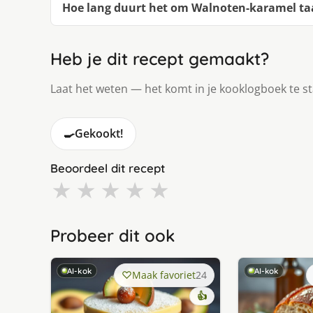
Hoe lang duurt het om Walnoten-karamel ta
Heb je dit recept gemaakt?
Laat het weten — het komt in je kooklogboek te s
🍳
Gekookt!
Beoordeel dit recept
★
★
★
★
★
Probeer dit ook
AI-kok
AI-kok
Maak favoriet
24
👍