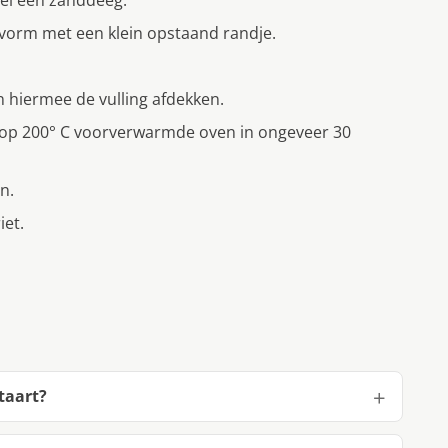
 ei een zanddeeg.
kvorm met een klein opstaand randje.
n hiermee de vulling afdekken.
n op 200° C voorverwarmde oven in ongeveer 30
n.
iet.
taart?