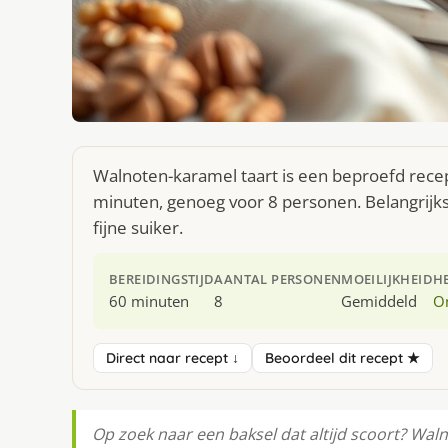
Walnoten-karamel taart is een beproefd recep
minuten, genoeg voor 8 personen. Belangrijk
fijne suiker.
BEREIDINGSTIJD
AANTAL PERSONEN
MOEILIJKHEID
H
60 minuten
8
Gemiddeld
O
Direct naar recept ↓
Beoordeel dit recept ★
Op zoek naar een baksel dat altijd scoort? Wal