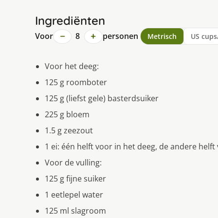
Ingrediënten
−
+
Voor
8
personen
Metrisch
US cups
Voor het deeg:
125 g roomboter
125 g (liefst gele) basterdsuiker
225 g bloem
1.5 g zeezout
1 ei: één helft voor in het deeg, de andere helf
Voor de vulling:
125 g fijne suiker
1 eetlepel water
125 ml slagroom