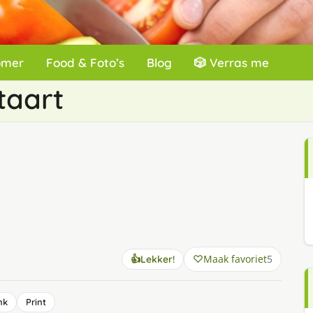
omer
Food & Foto’s
Blog
🎲 Verras me
taart
Maak favoriet
5
👍
Lekker!
nk
Print