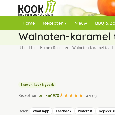
Home
Recepten
Nieuw
BBQ & Z
Walnoten-karamel 
U bent hier:
Home
›
Recepten
›
Walnoten-karamel taart
Taarten, koek & gebak
★★★★★
Recept van
brinkie1970
4.5 (2)
Delen:
WhatsApp
Facebook
Pinterest
Kopieer li