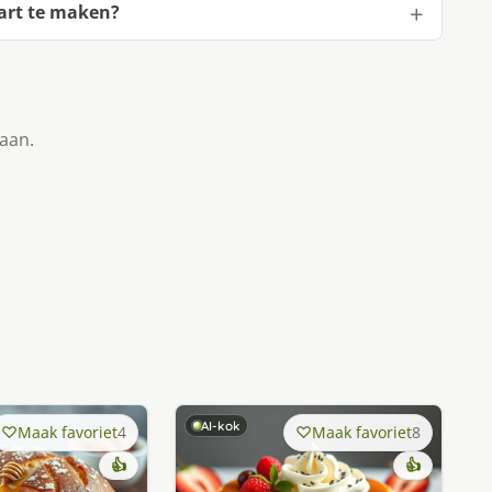
art te maken?
taan.
AI-kok
Maak favoriet
4
Maak favoriet
8
👍
👍