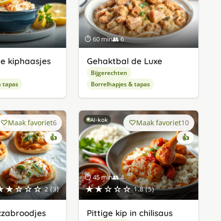
⏱ 60 min
👥 6
e kiphaasjes
Gehaktbal de Luxe
Bijgerechten
& tapas
Borrelhapjes & tapas
AI-kok
Maak favoriet
6
Maak favoriet
10
👍
👍
⏱ 45 min
👥 4
★★☆☆☆
★★☆☆☆
2 (3)
1.8 (5)
zzabroodjes
Pittige kip in chilisaus