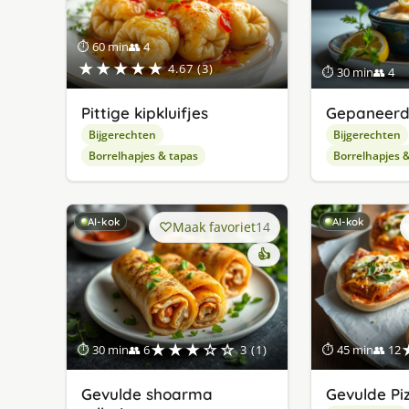
⏱ 60 min
👥 4
★★★★★
4.67 (3)
⏱ 30 min
👥 4
Pittige kipkluifjes
Gepaneerd
Bijgerechten
Bijgerechten
Borrelhapjes & tapas
Borrelhapjes 
AI-kok
AI-kok
Maak favoriet
14
👍
★★★☆☆
⏱ 30 min
👥 6
3 (1)
⏱ 45 min
👥 12
Gevulde shoarma
Gevulde Pi