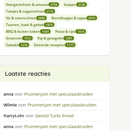
Voorgerechten & amuses
Soepen
2759
2120
Toetjes & nagerechten
2115
Vis & zeevruchten
Borrelhapjes & tapas
2095
2015
Taarten, koek & gebak
1975
BBQ & buiten koken
Pasta & rijst
1434
1419
Groenten
Kip & gevogelte
1312
1297
Salades
Gezonde recepten
1216
1177
Laatste reacties
anna
over
Pruimenjam met speculaaskruiden
Wilmie
over
Pruimenjam met speculaaskruiden
HarryLohr
over
Gevuld Turks brood
anna
over
Pruimenjam met speculaaskruiden