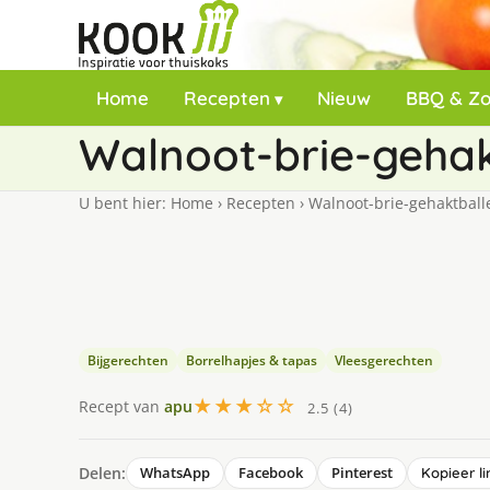
Home
Recepten
Nieuw
BBQ & Z
Walnoot-brie-gehak
U bent hier:
Home
›
Recepten
›
Walnoot-brie-gehaktballe
Bijgerechten
Borrelhapjes & tapas
Vleesgerechten
★★★☆☆
Recept van
apu
2.5 (4)
Delen:
WhatsApp
Facebook
Pinterest
Kopieer li