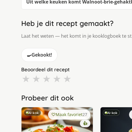
Uit welke keuken komt Walnoot-brie-gehaktb
Heb je dit recept gemaakt?
Laat het weten — het komt in je kooklogboek te s
🍳
Gekookt!
Beoordeel dit recept
★
★
★
★
★
Probeer dit ook
AI-kok
AI-kok
Maak favoriet
27
👍