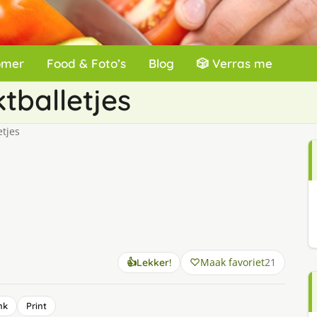
omer
Food & Foto’s
Blog
🎲 Verras me
tballetjes
tjes
Maak favoriet
21
👍
Lekker!
nk
Print