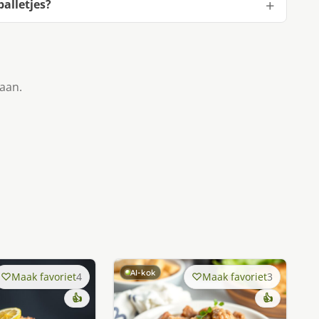
alletjes?
taan.
AI-kok
Maak favoriet
4
Maak favoriet
3
👍
👍