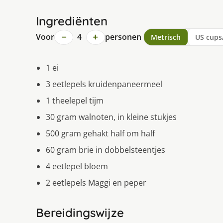
Ingrediënten
−
+
Voor
4
personen
Metrisch
US cups
1 ei
3 eetlepels kruidenpaneermeel
1 theelepel tijm
30 gram walnoten, in kleine stukjes
500 gram gehakt half om half
60 gram brie in dobbelsteentjes
4 eetlepel bloem
2 eetlepels Maggi en peper
Bereidingswijze