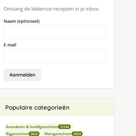
Ontvang de lekkerste recepten in je inbox.
Naam (optioneel)
E-mail
Aanmelden
Populaire categorieën
Avondeten & hoofdgerechten
12144
Bijgerechten
Vleesgerechten
3824
3024