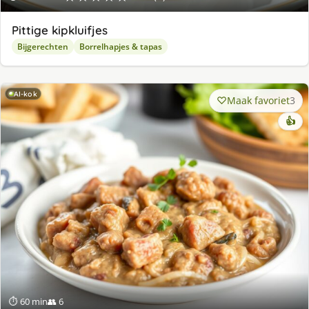
Pittige kipkluifjes
Bijgerechten
Borrelhapjes & tapas
AI-kok
Maak favoriet
3
👍
⏱ 60 min
👥 6