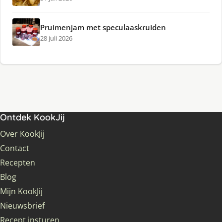
Pruimenjam met speculaaskruiden
28 juli 2026
Ontdek KookJij
Over KookJij
Contact
Recepten
Blog
Mijn KookJij
Nieuwsbrief
Recept insturen