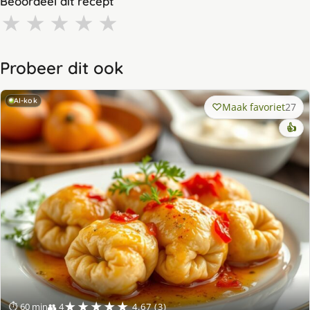
Beoordeel dit recept
★
★
★
★
★
Probeer dit ook
AI-kok
Maak favoriet
27
👍
★★★★★
⏱ 60 min
👥 4
4.67 (3)