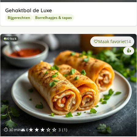
Gehaktbal de Luxe
Bijgerechten
Borrelhapjes & tapas
AI-kok
Maak favoriet
14
👍
★★★☆☆
⏱ 30 min
👥 6
3 (1)