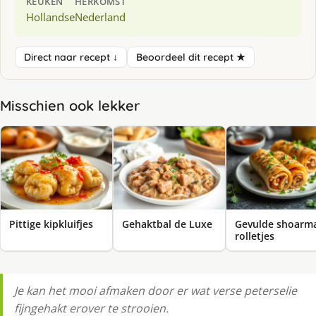
KEUKEN
HERKOMST
Hollandse
Nederland
Direct naar recept ↓
Beoordeel dit recept ★
Misschien ook lekker
Pittige kipkluifjes
Gehaktbal de Luxe
Gevulde shoarm
rolletjes
Je kan het mooi afmaken door er wat verse peterselie
fijngehakt erover te strooien.