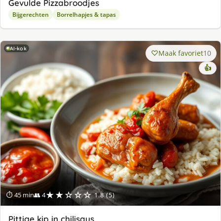
Gevulde Pizzabroodjes
Bijgerechten
Borrelhapjes & tapas
AI-kok
Maak favoriet
10
👍
★★☆☆☆
⏱ 45 min
👥 4
1.8 (5)
Pittige kip in chilisaus