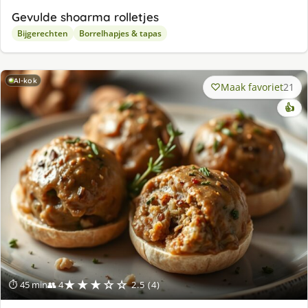
Gevulde shoarma rolletjes
Bijgerechten
Borrelhapjes & tapas
AI-kok
Maak favoriet
21
👍
★★★☆☆
⏱ 45 min
👥 4
2.5 (4)