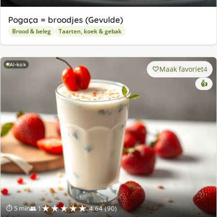
Pogaça = broodjes (Gevulde)
Brood & beleg
Taarten, koek & gebak
AI-kok
Maak favoriet
4
👍
★★★★★
⏱ 5 min
👥 1
4.64 (90)