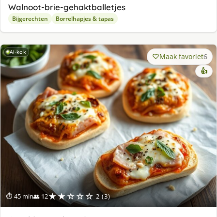
Walnoot-brie-gehaktballetjes
Bijgerechten
Borrelhapjes & tapas
AI-kok
Maak favoriet
6
👍
★★☆☆☆
⏱ 45 min
👥 12
2 (3)