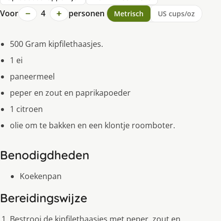
−
+
Voor
4
personen
Metrisch
US cups/oz
500 Gram kipfilethaasjes.
1 ei
paneermeel
peper en zout en paprikapoeder
1 citroen
olie om te bakken en een klontje roomboter.
Benodigdheden
Koekenpan
Bereidingswijze
Bestrooi de kipfilethaasjes met peper, zout en