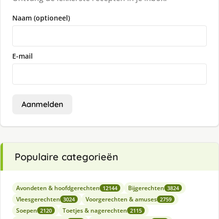
Naam (optioneel)
E-mail
Aanmelden
Populaire categorieën
Avondeten & hoofdgerechten
Bijgerechten
12144
3824
Vleesgerechten
Voorgerechten & amuses
3024
2759
Soepen
Toetjes & nagerechten
2120
2115