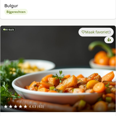
Bulgur
Bijgerechten
AI-kok
Maak favoriet
3
👍
★★★★★
4.63 (63)