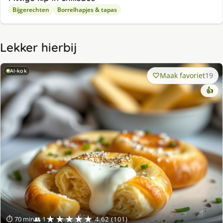
Bijgerechten
Borrelhapjes & tapas
Lekker hierbij
AI-kok
Maak favoriet
19
👍
★★★★★
⏱ 70 min
👥 1
4.62 (101)