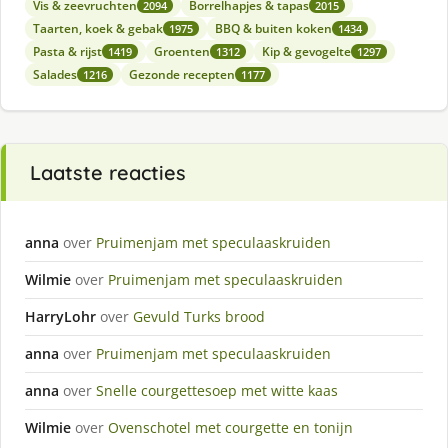
Vis & zeevruchten
Borrelhapjes & tapas
2094
2015
Taarten, koek & gebak
BBQ & buiten koken
1975
1434
Pasta & rijst
Groenten
Kip & gevogelte
1419
1312
1297
Salades
Gezonde recepten
1216
1177
Laatste reacties
anna
over
Pruimenjam met speculaaskruiden
Wilmie
over
Pruimenjam met speculaaskruiden
HarryLohr
over
Gevuld Turks brood
anna
over
Pruimenjam met speculaaskruiden
anna
over
Snelle courgettesoep met witte kaas
Wilmie
over
Ovenschotel met courgette en tonijn