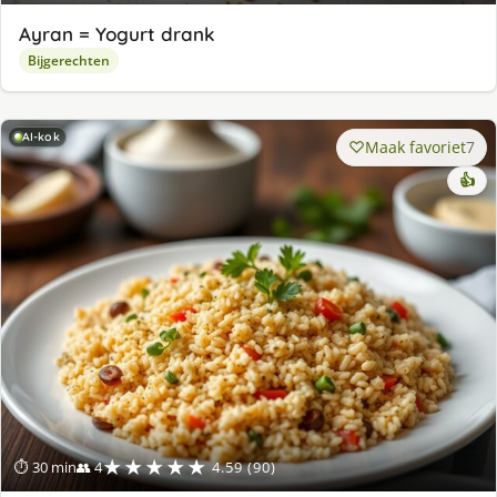
Ayran = Yogurt drank
Bijgerechten
AI-kok
Maak favoriet
7
👍
★★★★★
⏱ 30 min
👥 4
4.59 (90)