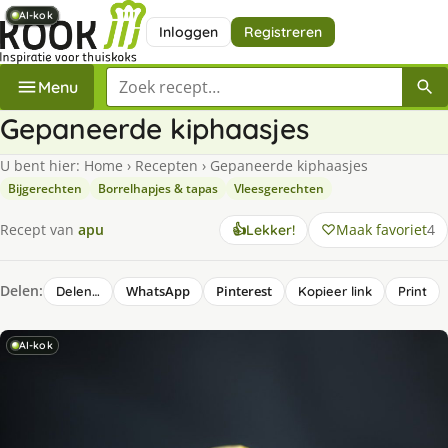
AI-kok
AI-kok
AI-kok
AI-kok
AI-kok
AI-kok
AI-kok
AI-kok
Inloggen
Registreren
Zoek een recept
Menu
Gepaneerde kiphaasjes
U bent hier:
Home
›
Recepten
›
Gepaneerde kiphaasjes
Bijgerechten
Borrelhapjes & tapas
Vleesgerechten
Maak favoriet
4
Recept van
apu
👍
Lekker!
Delen:
WhatsApp
Pinterest
Delen…
Kopieer link
Print
AI-kok