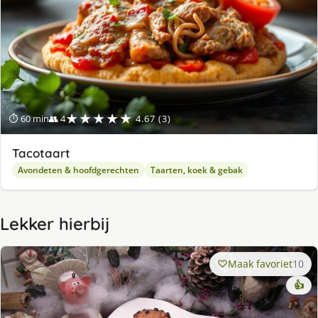
★★★★★
⏱ 60 min
👥 4
4.67 (3)
Tacotaart
Avondeten & hoofdgerechten
Taarten, koek & gebak
Lekker hierbij
Maak favoriet
10
👍