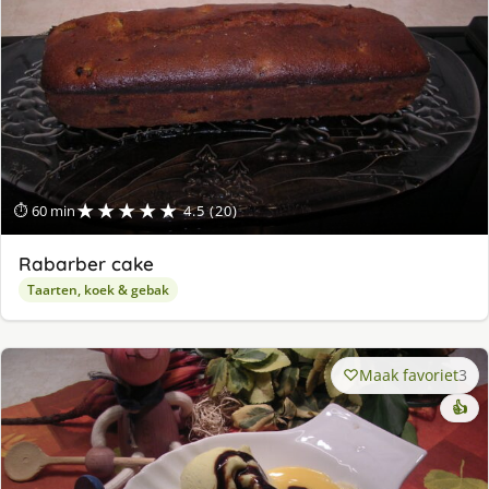
★★★★★
⏱ 60 min
4.5 (20)
Rabarber cake
Taarten, koek & gebak
Maak favoriet
3
👍