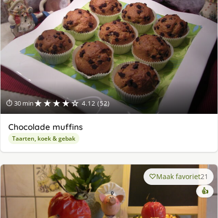
★★★★☆
⏱ 30 min
4.12 (52)
Chocolade muffins
Taarten, koek & gebak
Maak favoriet
21
👍