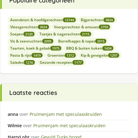
Populaire categorieën
Avondeten & hoofdgerechten
Bijgerechten
12144
3824
Vleesgerechten
Voorgerechten & amuses
3024
2759
Soepen
Toetjes & nagerechten
2120
2115
Vis & zeevruchten
Borrelhapjes & tapas
2095
2015
Taarten, koek & gebak
BBQ & buiten koken
1975
1434
Pasta & rijst
Groenten
Kip & gevogelte
1419
1312
1297
Salades
Gezonde recepten
1216
1177
Laatste reacties
anna
over
Pruimenjam met speculaaskruiden
Wilmie
over
Pruimenjam met speculaaskruiden
HarryLohr
over
Gevuld Turks brood