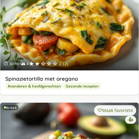
★★☆☆☆
⏱ 30 min
👥 4
2 (2)
Spinazietortilla met oregano
Avondeten & hoofdgerechten
Gezonde recepten
AI-kok
Maak favoriet
4
👍