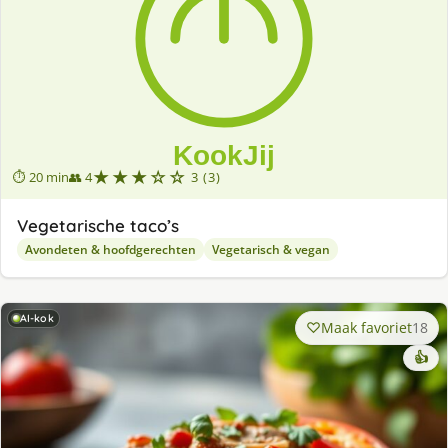
★★★☆☆
⏱ 20 min
👥 4
3 (3)
Vegetarische taco’s
Avondeten & hoofdgerechten
Vegetarisch & vegan
AI-kok
Maak favoriet
18
👍