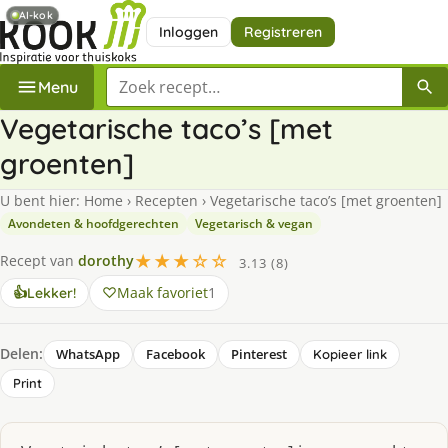
AI-kok
Inloggen
Registreren
Zoek een recept
Menu
Vegetarische taco’s [met
groenten]
U bent hier:
Home
›
Recepten
›
Vegetarische taco’s [met groenten]
Avondeten & hoofdgerechten
Vegetarisch & vegan
★★★☆☆
Recept van
dorothy
3.13 (8)
Maak favoriet
1
👍
Lekker!
Delen:
WhatsApp
Facebook
Pinterest
Kopieer link
Print