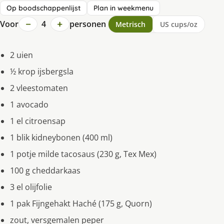
Op boodschappenlijst
Plan in weekmenu
−
+
Voor
4
personen
Metrisch
US cups/oz
2 uien
½ krop ijsbergsla
2 vleestomaten
1 avocado
1 el citroensap
1 blik kidneybonen (400 ml)
1 potje milde tacosaus (230 g, Tex Mex)
100 g cheddarkaas
3 el olijfolie
1 pak Fijngehakt Haché (175 g, Quorn)
zout, versgemalen peper