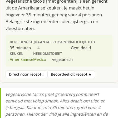
Vegetarische taco’s [met groenten] is een gerecht
uit de Amerikaanse keuken. Je maakt het in
ongeveer 35 minuten, genoeg voor 4 personen.
Belangrijkste ingrediënten: uien, ijsbergsla en
vleestomaten.
BEREIDINGSTIJD
AANTAL PERSONEN
MOEILIJKHEID
35 minuten
4
Gemiddeld
KEUKEN
HERKOMST
DIEET
Amerikaanse
Mexico
vegetarisch
Direct naar recept ↓
Beoordeel dit recept ★
Vegetarische taco’s [met groenten] combineert
eenvoud met volop smaak. Alles draait om uien en
ijsbergsla. Klaar in zo'n 35 minuten, goed voor 4
personen. Hieronder vind je alle ingrediënten en de