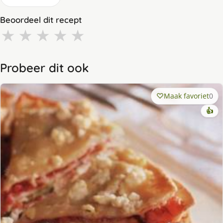
Beoordeel dit recept
★
★
★
★
★
Probeer dit ook
Maak favoriet
0
👍