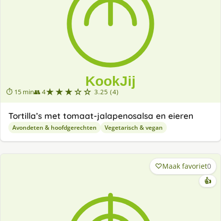
★★★☆☆
⏱ 15 min
👥 4
3.25 (4)
Tortilla’s met tomaat-jalapenosalsa en eieren
Avondeten & hoofdgerechten
Vegetarisch & vegan
Maak favoriet
0
👍