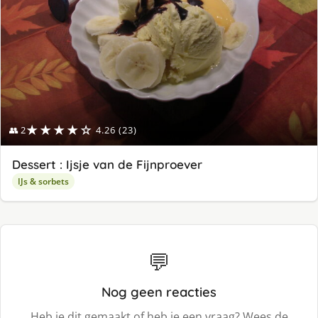
★★★★☆
👥 2
4.26 (23)
Dessert : Ijsje van de Fijnproever
IJs & sorbets
💬
Nog geen reacties
Heb je dit gemaakt of heb je een vraag? Wees de