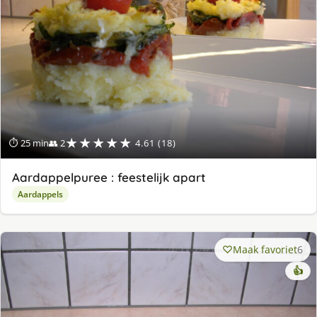
★★★★★
⏱ 25 min
👥 2
4.61 (18)
Aardappelpuree : feestelijk apart
Aardappels
Maak favoriet
6
👍