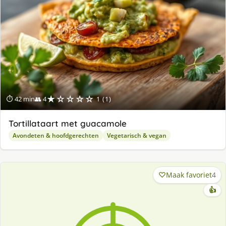
★☆☆☆☆
⏱ 42 min
👥 4
1 (1)
Tortillataart met guacamole
Avondeten & hoofdgerechten
Vegetarisch & vegan
Maak favoriet
4
👍