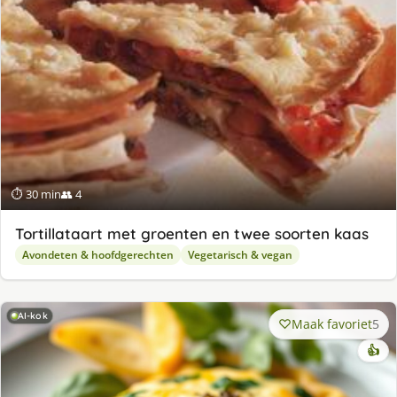
⏱ 30 min
👥 4
Tortillataart met groenten en twee soorten kaas
Avondeten & hoofdgerechten
Vegetarisch & vegan
AI-kok
Maak favoriet
5
👍