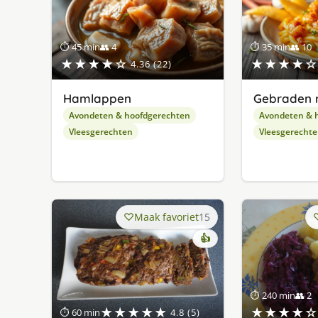
⏱ 45 min
👥 4
⏱ 35 min
👥 10
★★★★☆
★★★★☆
4.36 (22)
Hamlappen
Gebraden r
Avondeten & hoofdgerechten
Avondeten & 
Vleesgerechten
Vleesgerecht
Maak favoriet
15
👍
⏱ 240 min
👥 2
★★★★★
★★★★☆
⏱ 60 min
4.8 (5)