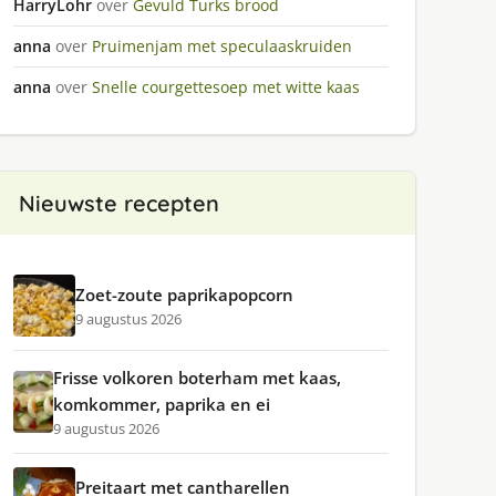
HarryLohr
over
Gevuld Turks brood
anna
over
Pruimenjam met speculaaskruiden
anna
over
Snelle courgettesoep met witte kaas
Nieuwste recepten
Zoet-zoute paprikapopcorn
9 augustus 2026
Frisse volkoren boterham met kaas,
komkommer, paprika en ei
9 augustus 2026
Preitaart met cantharellen