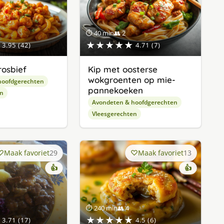
⏱ 40 min
👥 2
★★★★★
3.95 (42)
4.71 (7)
osbief
Kip met oosterse
wokgroenten op mie-
hoofdgerechten
pannekoeken
en
Avondeten & hoofdgerechten
Vleesgerechten
Maak favoriet
29
Maak favoriet
13
👍
👍
⏱ 240 min
👥 4
★★★★★
3.71 (17)
4.5 (6)