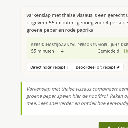
varkenslap met thaise vissaus is een gerecht 
ongeveer 55 minuten, genoeg voor 4 personen
groene peper en rode paprika.
BEREIDINGSTIJD
AANTAL PERSONEN
MOEILIJKHEID
K
55 minuten
4
Gemiddeld
H
Direct naar recept ↓
Beoordeel dit recept ★
Varkenslap met thaise vissaus combineert een
groene peper spelen hier de hoofdrol. Reken o
mee. Lees snel verder en ontdek hoe eenvoudig 