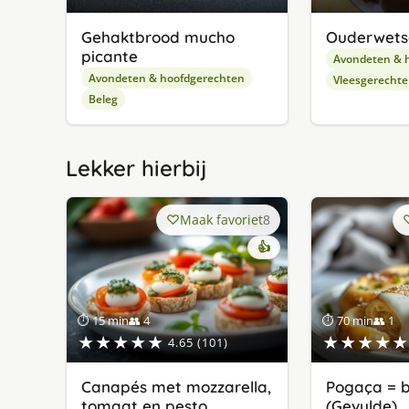
Gehaktbrood mucho
Ouderwets
picante
Avondeten & 
Avondeten & hoofdgerechten
Vleesgerecht
Beleg
Lekker hierbij
Maak favoriet
8
👍
⏱ 15 min
👥 4
⏱ 70 min
👥 1
★★★★★
★★★★★
4.65 (101)
Canapés met mozzarella,
Pogaça = b
tomaat en pesto
(Gevulde)