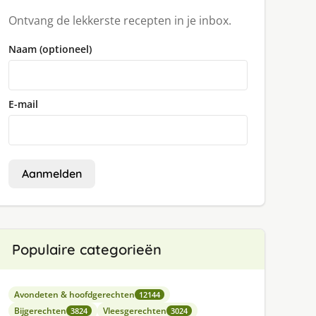
Ontvang de lekkerste recepten in je inbox.
Naam (optioneel)
E-mail
Aanmelden
Populaire categorieën
Avondeten & hoofdgerechten
12144
Bijgerechten
Vleesgerechten
3824
3024