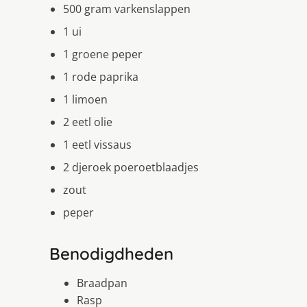
500 gram varkenslappen
1 ui
1 groene peper
1 rode paprika
1 limoen
2 eetl olie
1 eetl vissaus
2 djeroek poeroetblaadjes
zout
peper
Benodigdheden
Braadpan
Rasp