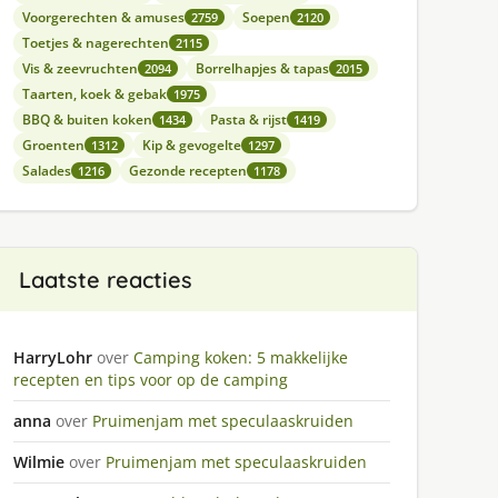
Voorgerechten & amuses
Soepen
2759
2120
Toetjes & nagerechten
2115
Vis & zeevruchten
Borrelhapjes & tapas
2094
2015
Taarten, koek & gebak
1975
BBQ & buiten koken
Pasta & rijst
1434
1419
Groenten
Kip & gevogelte
1312
1297
Salades
Gezonde recepten
1216
1178
Laatste reacties
HarryLohr
over
Camping koken: 5 makkelijke
recepten en tips voor op de camping
anna
over
Pruimenjam met speculaaskruiden
Wilmie
over
Pruimenjam met speculaaskruiden