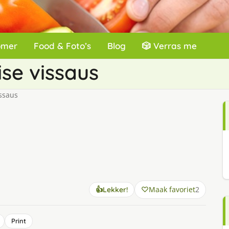
omer
Food & Foto’s
Blog
🎲 Verras me
se vissaus
ssaus
Maak favoriet
2
👍
Lekker!
Print