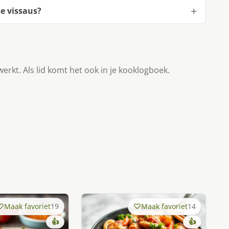
e vissaus?
werkt. Als lid komt het ook in je kooklogboek.
Maak favoriet
19
Maak favoriet
14
👍
👍