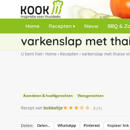
Home
Recepten
Nieuw
BBQ & Z
varkenslap met thai
U bent hier:
Home
›
Recepten
›
varkenslap met thaise vi
Avondeten & hoofdgerechten
Vleesgerechten
★★★☆☆
Recept van
bobbeltje
3 (1)
Delen:
WhatsApp
Pinterest
Delen…
Kopieer link