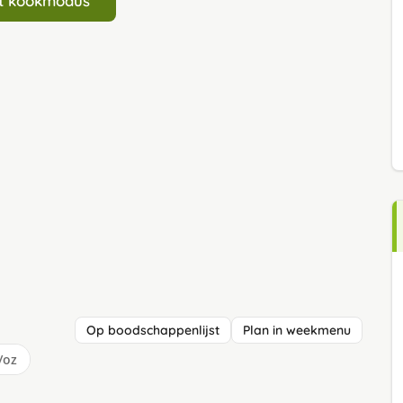
art kookmodus
Op boodschappenlijst
Plan in weekmenu
/oz