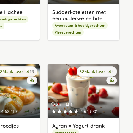
e Hachee
Sudderkoteletten met
een ouderwetse bite
hoofdgerechten
Avondeten & hoofdgerechten
en
Vleesgerechten
Maak favoriet
19
Maak favoriet
4
👍
👍
⏱ 5 min
👥 1
★★★★★
4.62 (101)
4.64 (90)
roodjes
Ayran = Yogurt drank
Bijgerechten